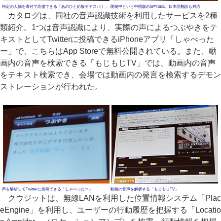
特定の人物を寄付で応援できる「あのひと応援チアスパ！」
開発中という中国版のSPYSEE。日本語翻訳も対応
カタログは、同社の音声認識技術を利用したサービスを2種
類紹介。1つは音声認識により、実際の声によるつぶやきをテ
キストとしてTwitterに投稿できるiPhoneアプリ「しゃべった
ー」で、こちらはApp Storeで無料公開されている。また、動
画内の音声を検索できる「もじもじTV」では、動画内の音声
をテキスト検索でき、会場では動画内の発言を検索するデモン
ストレーションが行われた。
声を解析してTwitterに投稿できる「しゃべったー」
動画の音声を解析する「もじもじTV」
クウジットは、無線LANを利用した位置情報システム「Plac
eEngine」を利用し、ユーザーの行動履歴を把握する「Locatio