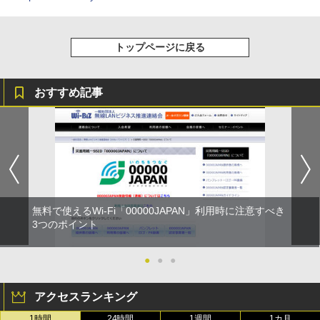
トップページに戻る
おすすめ記事
無料で使えるWi-Fi「00000JAPAN」利用時に注意すべき
3つのポイント
●
●
●
アクセスランキング
1時間
24時間
1週間
1カ月