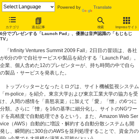
Powered by
Translate
INTERNET Watch
イベント
その他
Infinity Ventures Summit 20
カテゴリ
過去記事
検索
Impressサイト
6分でプレゼンする「Launch Pad」、優勝は音声認識の「もじもじ
TV」
「Infinity Ventures Summit 2009 Fall」2日目の冒頭は、各社
が6分の中で自社サービスや製品を紹介する「Launch Pad」。
企業、個人含めた12のプレゼンターが、持ち時間の中で自ら
の製品・サービスを発表した。
トップバッターとなったミログは、サイト機械監視システム
「m-police」を紹介。東京大学および東京工業大学の協力を受
け、人間の感情を「喜怒哀楽」に加えて「愛」「憎」の6つに
分類。さらに「憎」を16の基準に細分化し、サイトのNGワー
ドを高精度で自動処理できるという。また、Amazon Web Ser
vice（AWS）自動的に増設・解約する自動分散システムも開
発し、瞬間的に300台のAWSを並列処理することで、資金力の
弱い企業でも大規模な演算を可能だという。