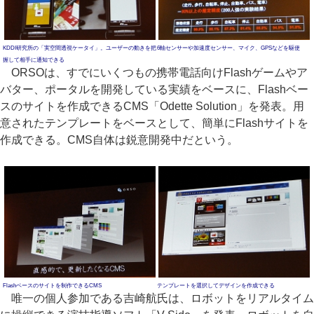
KDDI研究所の「実空間透視ケータイ」。ユーザーの動きを把
6軸センサーや加速度センサー、マイク、GPSなどを駆使
握して相手に通知できる
ORSOは、すでにいくつもの携帯電話向けFlashゲームやア
バター、ポータルを開発している実績をベースに、Flashベー
スのサイトを作成できるCMS「Odette Solution」を発表。用
意されたテンプレートをベースとして、簡単にFlashサイトを
作成できる。CMS自体は鋭意開発中だという。
Flashベースのサイトを制作できるCMS
テンプレートを選択してデザインを作成できる
唯一の個人参加である吉崎航氏は、ロボットをリアルタイム