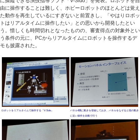
に操縦できる演技指導ソフト「V-Sido」を発表。ロボットを自
由に操作することは難しく、ホビーロボットのほとんどは覚え
た動作を再生しているにすぎないと前置きし、「やはりロボッ
トはリアルタイムに操作したい」との思いから開発したとい
う。惜しくも時間切れとなったものの、審査得点の対象外とい
う条件の元に、PCからリアルタイムにロボットを操作するデ
モも披露された。
ロボットをリアルタイムで操作する「V-Sido」
パネル4隅に動きを登録しておき、パネルをなぞると指の動き
に近い操作を自動で行う