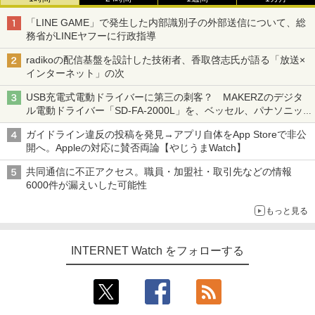
「LINE GAME」で発生した内部識別子の外部送信について、総
務省がLINEヤフーに行政指導
radikoの配信基盤を設計した技術者、香取啓志氏が語る「放送×
インターネット」の次
USB充電式電動ドライバーに第三の刺客？ MAKERZのデジタ
ル電動ドライバー「SD-FA-2000L」を、ベッセル、パナソニッ
クと比較してみた 【テレワークグッズ・ミニレビュー 第165
ガイドライン違反の投稿を発見→アプリ自体をApp Storeで非公
回】
開へ。Appleの対応に賛否両論【やじうまWatch】
共同通信に不正アクセス。職員・加盟社・取引先などの情報
6000件が漏えいした可能性
もっと見る
INTERNET Watch をフォローする