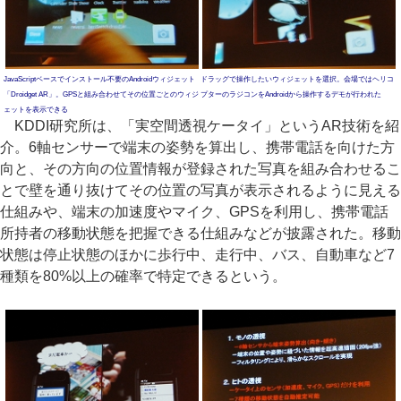
JavaScriptベースでインストール不要のAndroidウィジェット
ドラッグで操作したいウィジェットを選択。会場ではヘリコ
「Droidget AR」。GPSと組み合わせてその位置ごとのウィジ
プターのラジコンをAndroidから操作するデモが行われた
ェットを表示できる
KDDI研究所は、「実空間透視ケータイ」というAR技術を紹
介。6軸センサーで端末の姿勢を算出し、携帯電話を向けた方
向と、その方向の位置情報が登録された写真を組み合わせるこ
とで壁を通り抜けてその位置の写真が表示されるように見える
仕組みや、端末の加速度やマイク、GPSを利用し、携帯電話
所持者の移動状態を把握できる仕組みなどが披露された。移動
状態は停止状態のほかに歩行中、走行中、バス、自動車など7
種類を80%以上の確率で特定できるという。