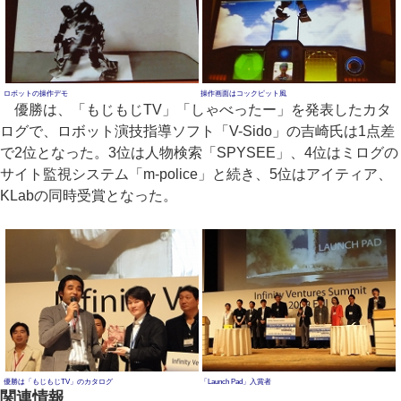
ロボットの操作デモ
操作画面はコックピット風
優勝は、「もじもじTV」「しゃべったー」を発表したカタ
ログで、ロボット演技指導ソフト「V-Sido」の吉崎氏は1点差
で2位となった。3位は人物検索「SPYSEE」、4位はミログの
サイト監視システム「m-police」と続き、5位はアイティア、
KLabの同時受賞となった。
優勝は「もじもじTV」のカタログ
「Launch Pad」入賞者
関連情報