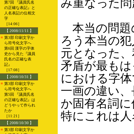
み重なった問
第7回 『議員氏名
の正確な表記』と
人名表記の位相文
字
［14:06］
本当の問題
【 2008/11/11 】
ろう本当の犯
■
第3部 印刷文字か
ら符号化文字へ
第6回 漢字の字体
元となった、
史から見た『議員
氏名の正確な表
矛盾が最もは
記』
［17:08］
における字体
【 2008/10/31 】
■
第3部 印刷文字か
一画の違い、
ら符号化文字へ
第5回 『議員氏名
か固有名詞に
の正確な表記』は
どうやって作られ
たか
特にこれは人
［11:21］
【 2008/10/30 】
■
第3部 印刷文字か