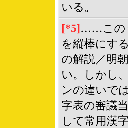
いる。
[*5]
……この
を縦棒にす
の解説／明
い。しかし
ンの違いで
字表の審議
して常用漢