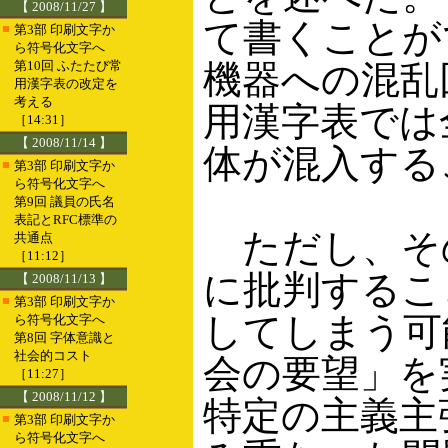
【 2008/11/27 】
て書くことが
■
第3部 印刷文字か
ら符号化文字へ
第10回 ふたたび常
機器への混乱
用漢字表の改定を
考える
用漢字表では
［14:31］
【 2008/11/14 】
体が混入する
■
第3部 印刷文字か
ら符号化文字へ
第9回 議員の氏名
表記とRFC標準の
ただし、その
共通点
［11:12］
に批判するこ
【 2008/11/13 】
■
第3部 印刷文字か
してしまう可
ら符号化文字へ
第8回 字体意識と
社会的コスト
会の要望」を
［11:27］
【 2008/11/12 】
特定の主義主
■
第3部 印刷文字か
ら符号化文字へ