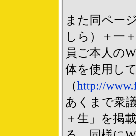
また同ペー
しら）＋一
員ご本人のW
体を使用し
（
http://www.f
あくまで衆
＋生」を掲
る。同様にW