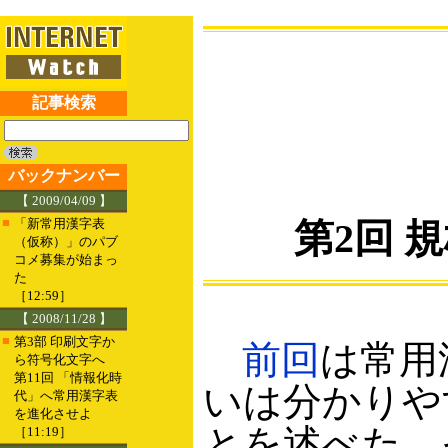
記事検索
バックナンバー
【 2009/04/09 】
■
「新常用漢字表
第2回 
（仮称）」のパブ
コメ募集が始まっ
た
［12:59］
【 2008/11/28 】
■
第3部 印刷文字か
前回
は常用
ら符号化文字へ
第11回 「情報化時
いは分かりや
代」へ常用漢字表
を進化させよ
とを述べた。
［11:19］