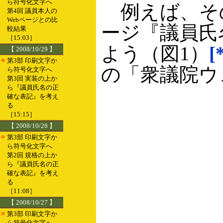
ら符号化文字へ
例えば、その
第4回 議員本人の
Webページとの比
ージ『議員氏
較結果
［15:03］
よう（図1）
[
【 2008/10/29 】
■
第3部 印刷文字か
の「衆議院ウ
ら符号化文字へ
第3回 実装の上か
ら『議員氏名の正
確な表記』を考え
る
［15:15］
【 2008/10/28 】
■
第3部 印刷文字か
ら符号化文字へ
第2回 規格の上か
ら『議員氏名の正
確な表記』を考え
る
［11:08］
【 2008/10/27 】
■
第3部 印刷文字か
ら符号化文字へ