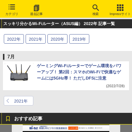
カテゴリ
過去記事
検索
Impressサイト
スッキリ分かるWi-Fiルーター（ASUS編） 2022年 記事一覧
2022
年
2021
年
2020
年
2019
年
7月
ゲーミングWi-Fiルーターでゲーム環境をパワ
ーアップ！ 第2回：スマホのWi-Fiで快適なゲ
ームには5GHz帯！ ただしDFSに注意
(2022/7/28)
2021年
おすすめ記事