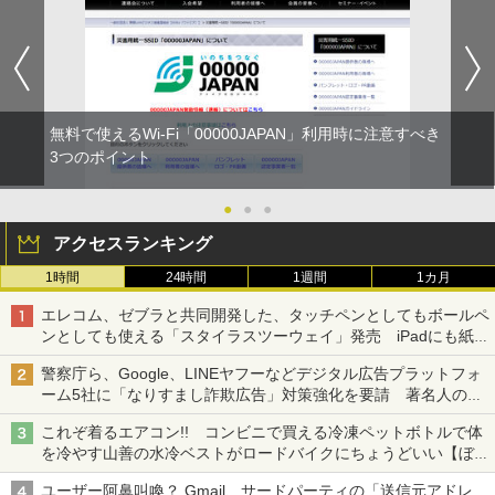
無料で使えるWi-Fi「00000JAPAN」利用時に注意すべき
3つのポイント
●
●
●
アクセスランキング
1時間
24時間
1週間
1カ月
エレコム、ゼブラと共同開発した、タッチペンとしてもボールペ
ンとしても使える「スタイラスツーウェイ」発売 iPadにも紙に
も、持ち替えずに書き込める
警察庁ら、Google、LINEヤフーなどデジタル広告プラットフォ
ーム5社に「なりすまし詐欺広告」対策強化を要請 著名人の写
真や映像を使った投資詐欺などへの対策として
これぞ着るエアコン!! コンビニで買える冷凍ペットボトルで体
を冷やす山善の水冷ベストがロードバイクにちょうどいい【ぼっ
ち・ざ・ろーど！その14】【空いた時間でなにしてる？】
ユーザー阿鼻叫喚？ Gmail、サードパーティの「送信元アドレ