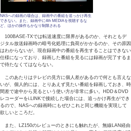
NASへの録画の場合は、録画中の番組を追っかけ再生
できない。また、録画中に4th MEDIAを視聴するな
ど、ほかの操作もかなり制限される
100BASE-TXでは転送速度に限界があるのか、それともデ
ジタル放送録画時の暗号化処理に負荷がかかるのか、その原因
はわからないが、現在録画中の番組を再生することはできない
仕様になっており、録画した番組を見るには録画が完了するま
で待たなくてはならない。
このあたりはテレビの見方に個人差があるので何とも言えな
いが、個人的には、とりあえず見たい番組を録画しておき、時
間差で途中から見るという使い方が非常に多い。HDD＆DVD
レコーダーをi.LINKで接続した場合には、追っかけ再生ができ
るので、NASへの録画時にもぜひこれと同じ機能を実現して
欲しいところだ。
また、LZ150のレビューのときにも触れたが、無線LAN経由