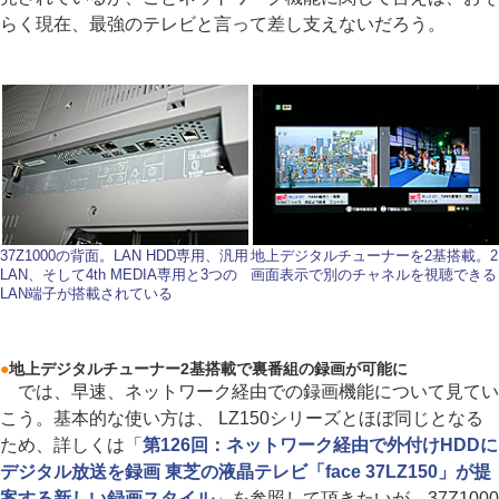
らく現在、最強のテレビと言って差し支えないだろう。
37Z1000の背面。LAN HDD専用、汎用
地上デジタルチューナーを2基搭載。2
LAN、そして4th MEDIA専用と3つの
画面表示で別のチャネルを視聴できる
LAN端子が搭載されている
●
地上デジタルチューナー2基搭載で裏番組の録画が可能に
では、早速、ネットワーク経由での録画機能について見てい
こう。基本的な使い方は、 LZ150シリーズとほぼ同じとなる
ため、詳しくは「
第126回：ネットワーク経由で外付けHDDに
デジタル放送を録画 東芝の液晶テレビ「face 37LZ150」が提
案する新しい録画スタイル
」を参照して頂きたいが、37Z1000