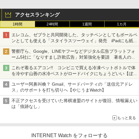
アクセスランキング
1時間
24時間
1週間
1カ月
エレコム、ゼブラと共同開発した、タッチペンとしてもボールペ
ンとしても使える「スタイラスツーウェイ」発売 iPadにも紙に
も、持ち替えずに書き込める
警察庁ら、Google、LINEヤフーなどデジタル広告プラットフォ
ーム5社に「なりすまし詐欺広告」対策強化を要請 著名人の写
真や映像を使った投資詐欺などへの対策として
これぞ着るエアコン!! コンビニで買える冷凍ペットボトルで体
を冷やす山善の水冷ベストがロードバイクにちょうどいい【ぼっ
ち・ざ・ろーど！その14】【空いた時間でなにしてる？】
ユーザー阿鼻叫喚？ Gmail、サードパーティの「送信元アドレ
ス」のサポートを打ち切りへ【やじうまWatch】
不正アクセスを受けていた将棋連盟のサイトが復旧、情報漏えい
は「痕跡なし」
もっと見る
INTERNET Watch をフォローする