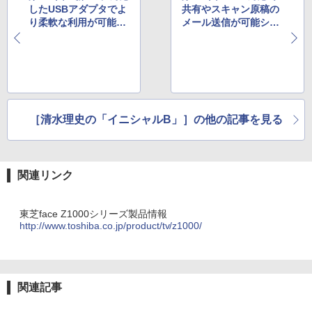
したUSBアダプタでよ
共有やスキャン原稿の
り柔軟な利用が可能に
メール送信が可能シャ
NECアクセステクニカ
ープのFAX複合機「見
の「Aterm WR7850S
楽る UX-MF30CL」
ワイヤレスセット（S
U）」
［清水理史の「イニシャルB」］の他の記事を見る
関連リンク
東芝face Z1000シリーズ製品情報
http://www.toshiba.co.jp/product/tv/z1000/
関連記事