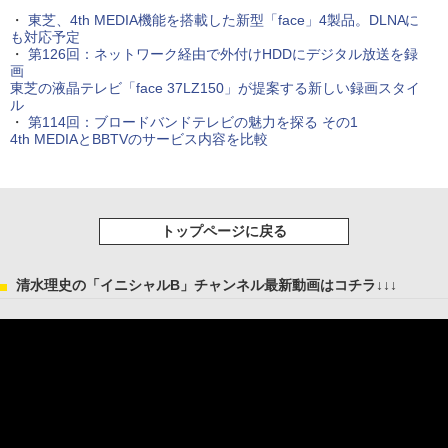
・
東芝、4th MEDIA機能を搭載した新型「face」4製品。DLNAに
も対応予定
・
第126回：ネットワーク経由で外付けHDDにデジタル放送を録
画
東芝の液晶テレビ「face 37LZ150」が提案する新しい録画スタイ
ル
・
第114回：ブロードバンドテレビの魅力を探る その1
4th MEDIAとBBTVのサービス内容を比較
トップページに戻る
清水理史の「イニシャルB」チャンネル最新動画はコチラ↓↓↓