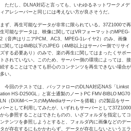
ただし、DLNA対応と言っても、いわゆるネットワークメデ
ィアレシーバーと同じには考えない方が良さそうだ。
まず、再生可能なデータが非常に限られている。37Z1000で再
生可能なデータは、映像に関してはVRフォーマットのMPEG-
2（音声はリニアPCM、AC3、MPEG-1レイヤ2）のみ、画像
に関しては4MB以下のJPEG（4MB以上はサーバー側でリサイ
ズする必要あり）のみで、楽の再生に関してはまったくサポー
トされていない。このため、サーバー側の環境によっては、接
続することはできても肝心のコンテンツを再生できない場合が
多い。
今回のテストでは、バッファローのDLNA対応NAS「Linkst
ation HS-D250GL」と富士通製のノートPC FMV-BIBLO MG70
LN（DiXiMベースのMyMediaサーバーを搭載）の2製品をサー
バーとして利用してみたが、いずれもサーバーとして37Z1000
から参照することはできたものの、いざフォルダを指定してコ
ンテンツを参照しようとすると、フォルダ内に画像などのデー
タが存在するにもかかわらず、データが存在しないというエラ