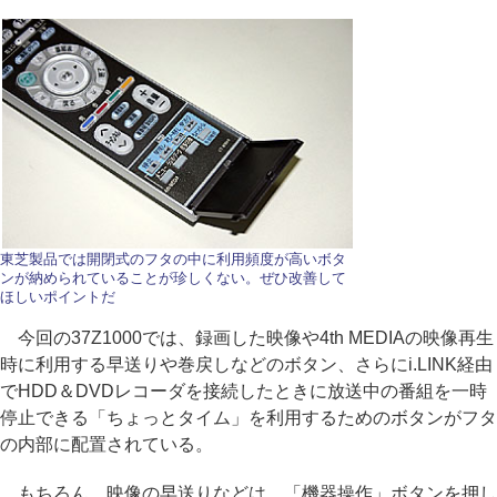
東芝製品では開閉式のフタの中に利用頻度が高いボタ
ンが納められていることが珍しくない。ぜひ改善して
ほしいポイントだ
今回の37Z1000では、録画した映像や4th MEDIAの映像再生
時に利用する早送りや巻戻しなどのボタン、さらにi.LINK経由
でHDD＆DVDレコーダを接続したときに放送中の番組を一時
停止できる「ちょっとタイム」を利用するためのボタンがフタ
の内部に配置されている。
もちろん、映像の早送りなどは、「機器操作」ボタンを押し