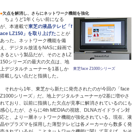
●
欠点を解消し、さらにネットワーク機能を強化
ちょうど1年くらい前になる
が、本連載で
東芝の液晶テレビ「f
ace LZ150」を取り上げた
ことが
あった。ネットワーク機能を備
え、デジタル放送をNASに録画で
きるという製品だが、そのときLZ
150シリーズの最大の欠点は、地
上デジタルチューナーを1基しか
東芝face Z1000シリーズ
搭載しない点だと指摘した。
それから1年、東芝から新たに発売されたのが今回の「face
Z1000シリーズ」だ。地上デジタルチューナーが2基に増やさ
れており、以前に指摘した欠点が見事に解消されているのにも
感心したが、さらに4th MEDIAの視聴、DLNAガイドライン対
応と、より一層ネットワーク機能が強化されている。現在、液
晶やプラズマを採用した薄型テレビは各メーカーから数多く発
売されているが、ことネットワーク機能に関して言えば、おそ