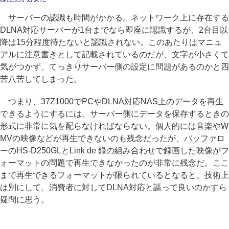
サーバーの認識も時間がかかる。ネットワーク上に存在する
DLNA対応サーバーが1台までなら即座に認識するが、2台目以
降は15分程度待たないと認識されない。このあたりはマニュ
アルに注意書きとして記載されているのだが、文字が小さくて
気がつかず、てっきりサーバー側の設定に問題があるのかと四
苦八苦してしまった。
つまり、37Z1000でPCやDLNA対応NAS上のデータを再生
できるようにするには、サーバー側にデータを保存するときの
形式に非常に気を配らなければならない。個人的には音楽やW
MVの映像などが再生できないのも残念だったが、バッファロ
ーのHS-D250GLとLink de 録の組み合わせで録画した映像がフ
ォーマットの問題で再生できなかったのが非常に残念だ。ここ
まで再生できるフォーマットが限られているとなると、技術上
は別にして、消費者に対してDLNA対応と謳って良いのかすら
疑問に思う。