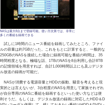
NASは最大8台まで登録可能。使い方次第では、非常に
多くの番組を録画できる
試しに1時間のニュース番組を録画してみたところ、ファイ
ルの容量は約7GBだった。これをもとに計算すると、一般的な
250GBのNASを接続した場合に録画可能な番組の時間は、35
時間程度となる。極端な話、1TBのNASを8台利用し合計8TB
の記憶領域を用意すれば、合計1,000時間以上にも及ぶデジタ
ル放送の録画が可能だ。
NASが消費する電源容量とHDDの振動、騒音を考えると現
実的とは言えないが、3台程度のNASを用意して家族それぞれ
が自分専用のNASに番組を録画するといった使い方などは便
利そうだ。もしくは、デジタル放送の録画に対応したHDD＆D
VDレコーダと併用して、残しておきたい番組はHDD＆DVDレ