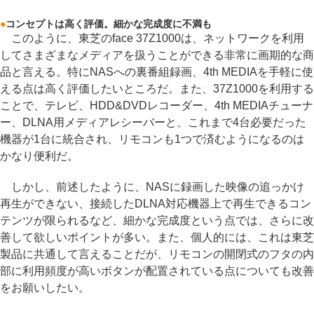
●
コンセプトは高く評価。細かな完成度に不満も
このように、東芝のface 37Z1000は、ネットワークを利用
してさまざまなメディアを扱うことができる非常に画期的な商
品と言える。特にNASへの裏番組録画、4th MEDIAを手軽に使
える点は高く評価したいところだ。また、37Z1000を利用する
ことで、テレビ、HDD&DVDレコーダー、4th MEDIAチューナ
ー、DLNA用メディアレシーバーと、これまで4台必要だった
機器が1台に統合され、リモコンも1つで済むようになるのは
かなり便利だ。
しかし、前述したように、NASに録画した映像の追っかけ
再生ができない、接続したDLNA対応機器上で再生できるコン
テンツが限られるなど、細かな完成度という点では、さらに改
善して欲しいポイントが多い。また、個人的には、これは東芝
製品に共通して言えることだが、リモコンの開閉式のフタの内
部に利用頻度が高いボタンが配置されている点についても改善
をお願いしたい。