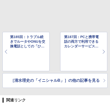
第185回：トラブル続
第187回：PCと携帯電
きでルータやONUを交
話の両方で利用できる
換電話としての「ひか
カレンダーサービス
り電話」を再検証
は？オンラインカレン
ダーを家族で手軽に共
有するためのソリュー
ションを検証
［清水理史の「イニシャルB」］の他の記事を見る
関連リンク