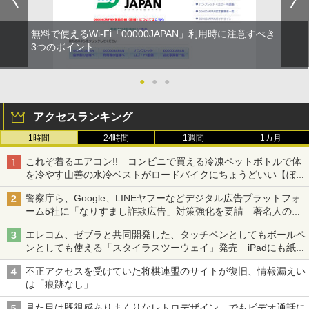
無料で使えるWi-Fi「00000JAPAN」利用時に注意すべき
3つのポイント
●
●
●
アクセスランキング
1時間
24時間
1週間
1カ月
これぞ着るエアコン!! コンビニで買える冷凍ペットボトルで体
を冷やす山善の水冷ベストがロードバイクにちょうどいい【ぼっ
ち・ざ・ろーど！その14】【空いた時間でなにしてる？】
警察庁ら、Google、LINEヤフーなどデジタル広告プラットフォ
ーム5社に「なりすまし詐欺広告」対策強化を要請 著名人の写
真や映像を使った投資詐欺などへの対策として
エレコム、ゼブラと共同開発した、タッチペンとしてもボールペ
ンとしても使える「スタイラスツーウェイ」発売 iPadにも紙に
も、持ち替えずに書き込める
不正アクセスを受けていた将棋連盟のサイトが復旧、情報漏えい
は「痕跡なし」
見た目は既視感ありまくりなレトロデザイン、でもビデオ通話に