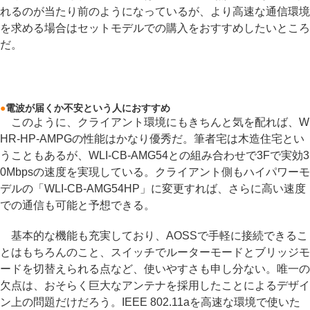
れるのが当たり前のようになっているが、より高速な通信環境
を求める場合はセットモデルでの購入をおすすめしたいところ
だ。
●
電波が届くか不安という人におすすめ
このように、クライアント環境にもきちんと気を配れば、W
HR-HP-AMPGの性能はかなり優秀だ。筆者宅は木造住宅とい
うこともあるが、WLI-CB-AMG54との組み合わせで3Fで実効3
0Mbpsの速度を実現している。クライアント側もハイパワーモ
デルの「WLI-CB-AMG54HP」に変更すれば、さらに高い速度
での通信も可能と予想できる。
基本的な機能も充実しており、AOSSで手軽に接続できるこ
とはもちろんのこと、スイッチでルーターモードとブリッジモ
ードを切替えられる点など、使いやすさも申し分ない。唯一の
欠点は、おそらく巨大なアンテナを採用したことによるデザイ
ン上の問題だけだろう。IEEE 802.11aを高速な環境で使いた