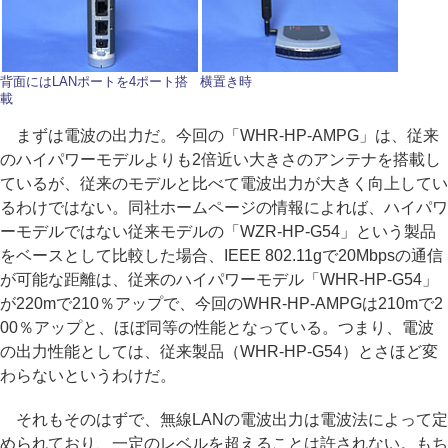
背面にはLANポートを4ポート搭
横置き時
載
まずは電波の出力だ。今回の「WHR-HP-AMPG」は、従来
のハイパワーモデルよりも2倍近い大きさのアンテナを搭載し
ているが、従来のモデルと比べて電波出力が大きく向上してい
るわけではない。同社ホームページの情報によれば、ハイパワ
ーモデルではない従来モデルの「WZR-HP-G54」という製品
をベースとして比較した場合、IEEE 802.11gで20Mbpsの通信
が可能な距離は、従来のハイパワーモデル「WHR-HP-G54」
が220mで210％アップで、今回のWHR-HP-AMPGは210mで2
00％アップと、ほぼ同等の性能となっている。つまり、電波
の出力性能としては、従来製品（WHR-HP-G54）とさほど変
わらないというわけだ。
それもそのはずで、無線LANの電波出力は電波法によって定
められており、一定のレベルを超えることは許されない。もち