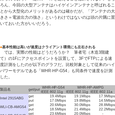
ろん、今回の大型アンテナはハイゲインアンテナと呼ばれるこ
とから大型化のメリットがあるのは確かだが、「アンテナの大
きさ＝電波出力の強さ」というわけではないのは頭の片隅に置
いておいた方がいいだろう。
●
基本性能は高いが速度はクライアント環境にも左右される
では、実際の性能はどうだろうか？ 筆者宅（木造3階建
て）の1Fにアクセスポイントを設置して、3FでFTPによる速
度計測をしたのが以下のグラフだ。比較対象として従来のハイ
パワーモデルである「WHR-HP-G54」も同条件で速度を計測
した。
WHR-HP-G54
WHR-HP-AMPG
製品名
get/put
IEEE 802.11g
IEEE 802.11g
IEEE 802.11a
get
19.4Mbps
19.1Mbps
17.9Mbps
Intel 2915ABG
put
17.0Mbps
19.8Mbps
14.5Mbps
get
20.6Mbps
30.0Mbps
28.8Mbps
WLI-CB-AMG54
put
18.5Mbps
21.4Mbps
22.2Mbps
get
23.6Mbps
20.0Mbps
-