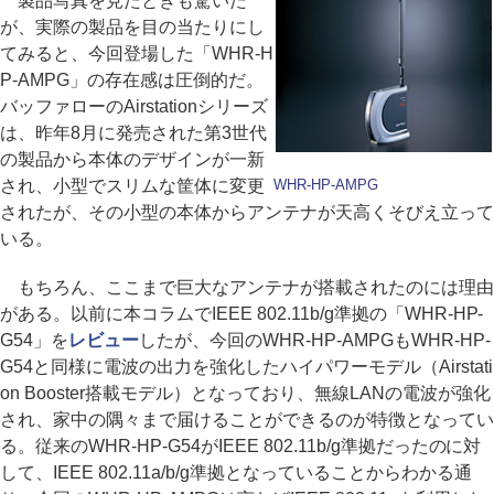
製品写真を見たときも驚いた
が、実際の製品を目の当たりにし
てみると、今回登場した「WHR-H
P-AMPG」の存在感は圧倒的だ。
バッファローのAirstationシリーズ
は、昨年8月に発売された第3世代
の製品から本体のデザインが一新
され、小型でスリムな筐体に変更
WHR-HP-AMPG
されたが、その小型の本体からアンテナが天高くそびえ立って
いる。
もちろん、ここまで巨大なアンテナが搭載されたのには理由
がある。以前に本コラムでIEEE 802.11b/g準拠の「WHR-HP-
G54」を
レビュー
したが、今回のWHR-HP-AMPGもWHR-HP-
G54と同様に電波の出力を強化したハイパワーモデル（Airstati
on Booster搭載モデル）となっており、無線LANの電波が強化
され、家中の隅々まで届けることができるのが特徴となってい
る。従来のWHR-HP-G54がIEEE 802.11b/g準拠だったのに対
して、IEEE 802.11a/b/g準拠となっていることからわかる通