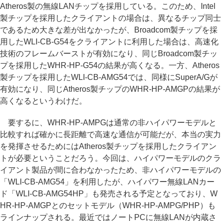
Atheros製の無線LANチップを採用している。このため、Intel
製チップを採用したクライアントの場合は、異なるチップ同士
であるため大きな差が出なかったが、Broadcom製チップを採
用したWLI-CB-G54をクライアントに利用した場合は、高速化
技術のフレームバーストが有効になり、同じBroadcom製チッ
プを採用したWHR-HP-G54の結果が高くなる。一方、Atheros
製チップを採用したWLI-CB-AMG54では、同様にSuperA/Gが
有効になり、同じAtheros製チップのWHR-HP-AMGPの結果が
高くなるというわけだ。
要するに、WHR-HP-AMPGは通常の非ハイパワーモデルと
比較すれば確かに長距離で高速な通信が可能だが、本当の実力
を発揮させるためにはAtheros製チップを採用したクライアン
トが必要ということだろう。今回は、ハイパワーモデルのクラ
イアント製品が間に合わなかったため、非ハイパワーモデルの
「WLI-CB-AMG54」を利用したが、ハイパワー無線LANカー
ド「WLI-CB-AMG54HP」も発売される予定となっており、W
HR-HP-AMGPとのセットモデル（WHR-HP-AMPG/PHP）も
ラインナップされる。最近ではノートPCに無線LANが内蔵さ