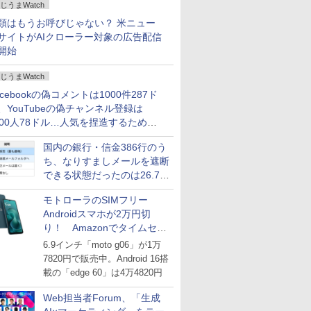
じうまWatch
どいい【ぼっち・ざ・ろー
ど！その14】
類はもうお呼びじゃない？ 米ニュー
サイトがAIクローラー対象の広告配信
開始
じうまWatch
acebookの偽コメントは1000件287ド
、YouTubeの偽チャンネル登録は
000人78ドル…人気を捏造するための
格リストが公開中
国内の銀行・信金386行のう
ち、なりすましメールを遮断
できる状態だったのは26.7％
にとどまる～GMOブランド
モトローラのSIMフリー
セキュリティ調査
Androidスマホが2万円切
り！ Amazonでタイムセー
ル
6.9インチ「moto g06」が1万
7820円で販売中。Android 16搭
載の「edge 60」は4万4820円
Web担当者Forum、「生成