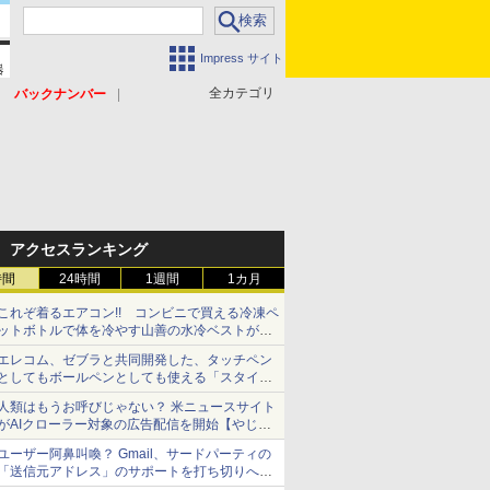
Impress サイト
全カテゴリ
バックナンバー
アクセスランキング
時間
24時間
1週間
1カ月
これぞ着るエアコン!! コンビニで買える冷凍ペ
ットボトルで体を冷やす山善の水冷ベストがロ
ードバイクにちょうどいい【ぼっち・ざ・ろー
エレコム、ゼブラと共同開発した、タッチペン
ど！その14】【空いた時間でなにしてる？】
としてもボールペンとしても使える「スタイラ
スツーウェイ」発売 iPadにも紙にも、持ち替
人類はもうお呼びじゃない？ 米ニュースサイト
えずに書き込める
がAIクローラー対象の広告配信を開始【やじう
まWatch】
ユーザー阿鼻叫喚？ Gmail、サードパーティの
「送信元アドレス」のサポートを打ち切りへ
【やじうまWatch】