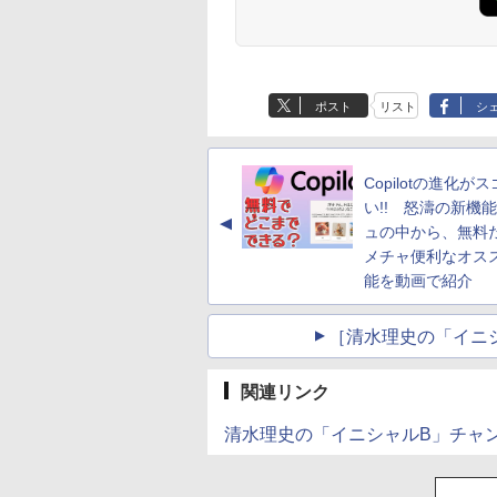
ポスト
リスト
シ
Copilotの進化がス
い!! 怒濤の新機
▲
ュの中から、無料
メチャ便利なオス
能を動画で紹介
［清水理史の「イニ
関連リンク
清水理史の「イニシャルB」チャ