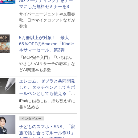
AI×マーケティング」をテー
マにした無料セミナーを8月
27日にオンライン開催
サイバーエージェントや文藝春
秋、日本マイクロソフトなどが
登壇
5万冊以上が対象！ 最大
65％OFFのAmazon「Kindle
本サマーセール」第2弾
「MCP完全入門」「いちばん
やさしいAIリサーチの教本」な
どAI関連本も多数
エレコム、ゼブラと共同開発
した、タッチペンとしてもボ
ールペンとしても使える「ス
タイラスツーウェイ」発売
iPadにも紙にも、持ち替えずに
書き込める
インタビュー
子どものスマホ・SNS、「家
族で話し合ってルール作り」