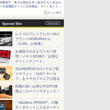
消費者庁、希少な商品を安く販売すると見せか
ける偽通販サイトに注意喚起、サイト名とドメ
イン名を公表
もっと見る
Special Site
レイズのプレミアムカー向け
ブランドHOMURAから
「2×9R」が登場！
お値段そのままでメモリ倍
増！メモリ32GBの「お得な
ゲーミングノート」
SOUNDPEATSのイヤカフ型
イヤフォン「UU2イヤーカ
フ」をイヤカフマニアが語る
性能の良いお得な中古PC情
報はこのページでチェック！
「A&ultima SP4000T」の魅
力！ポケットに入るオーディ