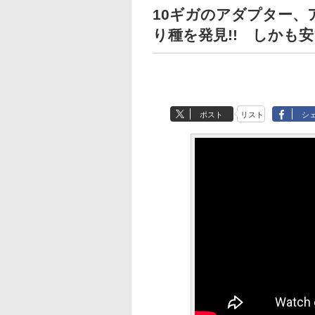
10ギガのアダプター、
り種を発見!! しかも
ポスト
リスト
シ