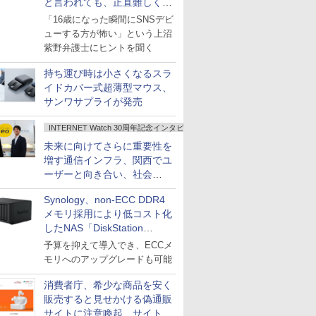
と言われても、正直難しくな
いですか？
「16歳になった瞬間にSNSデビ
ューする方が怖い」という上沼
紫野弁護士にヒントを聞く
持ち運び時は小さくなるスラ
イドカバー式超薄型マウス、
サンワサプライが発売
INTERNET Watch 30周年記念インタビュー
未来に向けてさらに重要性を
増す通信インフラ、関西でユ
ーザーと向き合い、社会
の“あたらしい”を起動し続け
Synology、non-ECC DDR4
る～オプテージ
メモリ採用により低コスト化
したNAS「DiskStation
neo+」シリーズ
予算を抑えて導入でき、ECCメ
モリへのアップグレードも可能
消費者庁、希少な商品を安く
販売すると見せかける偽通販
サイトに注意喚起、サイト名