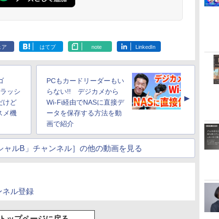
ェア
はてブ
note
LinkedIn
ゴ
PCもカードリーダーもい
能ラッシ
らない!! デジカメから
▲
だけど
Wi-Fi経由でNASに直接デ
スメ機
ータを保存する方法を動
画で紹介
シャルB」チャンネル］の他の動画を見る
ンネル登録
トップページに戻る