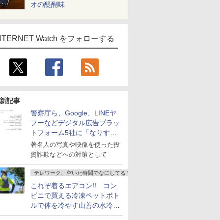
オの醍醐味
NTERNET Watch をフォローする
新記事
警察庁ら、Google、LINEヤ
フーなどデジタル広告プラッ
トフォーム5社に「なりすま
し詐欺広告」対策強化を要請
著名人の写真や映像を使った投
資詐欺などへの対策として
テレワーク、空いた時間でなにしてる？
これぞ着るエアコン!! コン
ビニで買える冷凍ペットボト
ルで体を冷やす山善の水冷ベ
ストがロードバイクにちょう