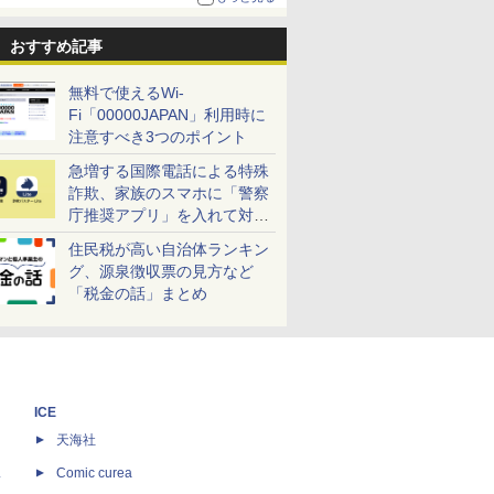
おすすめ記事
無料で使えるWi-
Fi「00000JAPAN」利用時に
注意すべき3つのポイント
急増する国際電話による特殊
詐欺、家族のスマホに「警察
庁推奨アプリ」を入れて対策
しよう！
住民税が高い自治体ランキン
グ、源泉徴収票の見方など
「税金の話」まとめ
ICE
天海社
ス
Comic curea