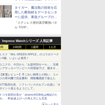
とドメイン名を公表
タイガー、魔法瓶の技術を応
用した断熱材をデータセンタ
ーに提供、東急グループの実
証実験で
「ステンレス密封真空断熱パネ
ル TIVIP」
Impress Watchシリーズ 人気記事
時間
24時間
1週間
1カ月
ミスド「Mrs. GREEN APPLE」のコラボドーナ
ツ4種、いよいよ発売！
ユニクロ、今日から「お盆特別セール」。涼感
シアサッカーワンピース待望値下げ、撥水ギア
ショーツは1990円に
【家電レビュー】手ごわい雑草との戦い、コメ
リの草刈機で完全勝利 掃除機感覚で使えた
NTT島田社長、ソフトバンクのセブン出資に「d
ポイント使えるようにして」
ドコモ前田社長が「ahamo40GB化は検証のた
め」、料金値上げへの考え方にも言及
もっと見る