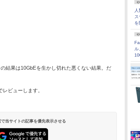
や
人
ス
を
や
F
ル
1
価
の結果は10GbEを生かし切れた悪くない結果。だ
でレビューします。
 検索で当サイトの記事を優先表示させる