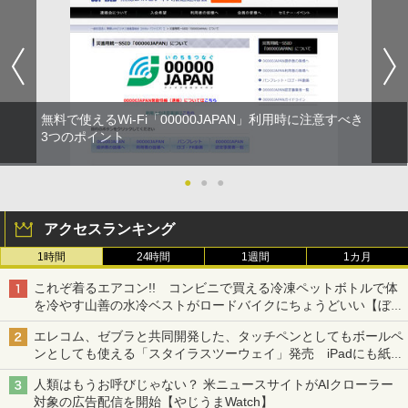
無料で使えるWi-Fi「00000JAPAN」利用時に注意すべき
3つのポイント
●
●
●
アクセスランキング
1時間
24時間
1週間
1カ月
これぞ着るエアコン!! コンビニで買える冷凍ペットボトルで体
を冷やす山善の水冷ベストがロードバイクにちょうどいい【ぼっ
ち・ざ・ろーど！その14】【空いた時間でなにしてる？】
エレコム、ゼブラと共同開発した、タッチペンとしてもボールペ
ンとしても使える「スタイラスツーウェイ」発売 iPadにも紙に
も、持ち替えずに書き込める
人類はもうお呼びじゃない？ 米ニュースサイトがAIクローラー
対象の広告配信を開始【やじうまWatch】