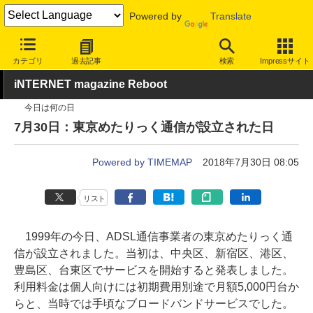
Powered by
Translate
INTERNET Watch
トピック
業界動向
企業
カテゴリ
過去記事
検索
Impressサイト
iNTERNET magazine Reboot
今日は何の日
7月30日：東京めたりっく通信が設立された日
Powered by TIMEMAP
2018年7月30日 08:05
リスト
1999年の今日、ADSL通信事業者の東京めたりっく通
信が設立されました。当初は、中央区、新宿区、港区、
豊島区、台東区でサービスを開始すると発表しました。
利用料金は個人向けには初期費用別途で月額5,000円台か
らと、当時では手頃なブロードバンドサービスでした。