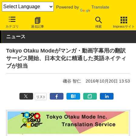
Powered by
Translate
INTERNET Watch
サービス/ソフト
サービス
その他
カテゴリ
過去記事
検索
Impressサイト
ニュース
Tokyo Otaku Modeがマンガ・動画字幕用の翻訳
サービス開始、日本文化に精通した英語ネイティ
ブが担当
磯谷 智仁
2016年10月20日 13:53
リスト