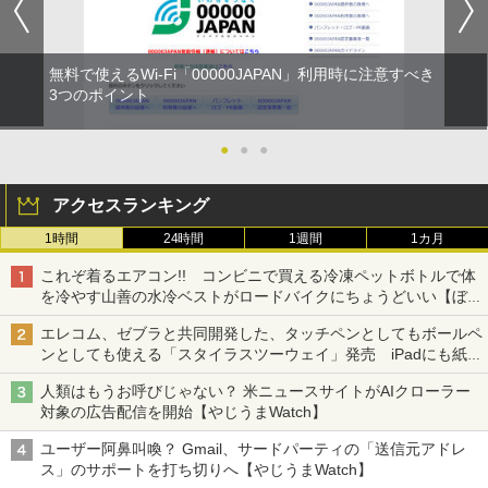
無料で使えるWi-Fi「00000JAPAN」利用時に注意すべき
3つのポイント
●
●
●
アクセスランキング
1時間
24時間
1週間
1カ月
これぞ着るエアコン!! コンビニで買える冷凍ペットボトルで体
を冷やす山善の水冷ベストがロードバイクにちょうどいい【ぼっ
ち・ざ・ろーど！その14】【空いた時間でなにしてる？】
エレコム、ゼブラと共同開発した、タッチペンとしてもボールペ
ンとしても使える「スタイラスツーウェイ」発売 iPadにも紙に
も、持ち替えずに書き込める
人類はもうお呼びじゃない？ 米ニュースサイトがAIクローラー
対象の広告配信を開始【やじうまWatch】
ユーザー阿鼻叫喚？ Gmail、サードパーティの「送信元アドレ
ス」のサポートを打ち切りへ【やじうまWatch】