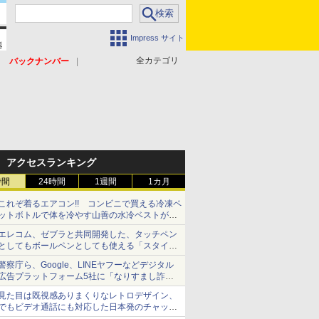
Impress サイト
全カテゴリ
バックナンバー
アクセスランキング
時間
24時間
1週間
1カ月
これぞ着るエアコン!! コンビニで買える冷凍ペ
ットボトルで体を冷やす山善の水冷ベストがロ
ードバイクにちょうどいい【ぼっち・ざ・ろー
エレコム、ゼブラと共同開発した、タッチペン
ど！その14】【空いた時間でなにしてる？】
としてもボールペンとしても使える「スタイラ
スツーウェイ」発売 iPadにも紙にも、持ち替
警察庁ら、Google、LINEヤフーなどデジタル
えずに書き込める
広告プラットフォーム5社に「なりすまし詐欺
広告」対策強化を要請 著名人の写真や映像を
見た目は既視感ありまくりなレトロデザイン、
使った投資詐欺などへの対策として
でもビデオ通話にも対応した日本発のチャット
アプリが登場【やじうまWatch】