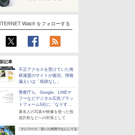
NTERNET Watch をフォローする
新記事
不正アクセスを受けていた将
棋連盟のサイトが復旧、情報
漏えいは「痕跡なし」
警察庁ら、Google、LINEヤ
フーなどデジタル広告プラッ
トフォーム5社に「なりすま
し詐欺広告」対策強化を要請
著名人の写真や映像を使った投
資詐欺などへの対策として
テレワーク、空いた時間でなにしてる？