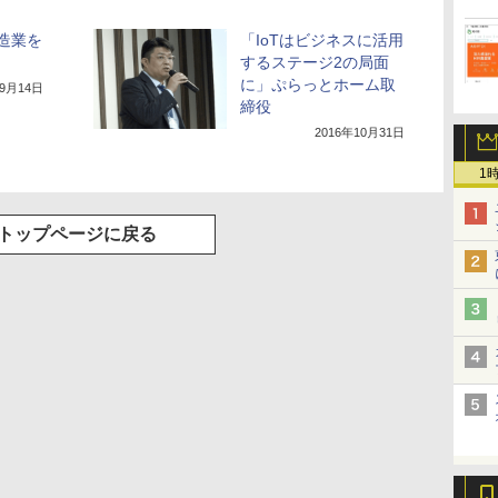
製造業を
「IoTはビジネスに活用
するステージ2の局面
に」ぷらっとホーム取
年9月14日
締役
2016年10月31日
1
トップページに戻る