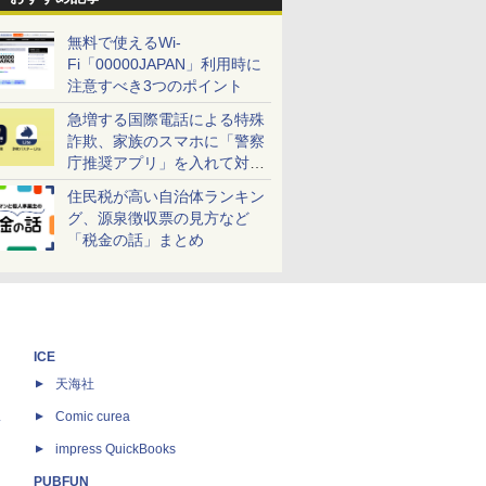
無料で使えるWi-
Fi「00000JAPAN」利用時に
注意すべき3つのポイント
急増する国際電話による特殊
詐欺、家族のスマホに「警察
庁推奨アプリ」を入れて対策
しよう！
住民税が高い自治体ランキン
グ、源泉徴収票の見方など
「税金の話」まとめ
ICE
天海社
ス
Comic curea
impress QuickBooks
PUBFUN