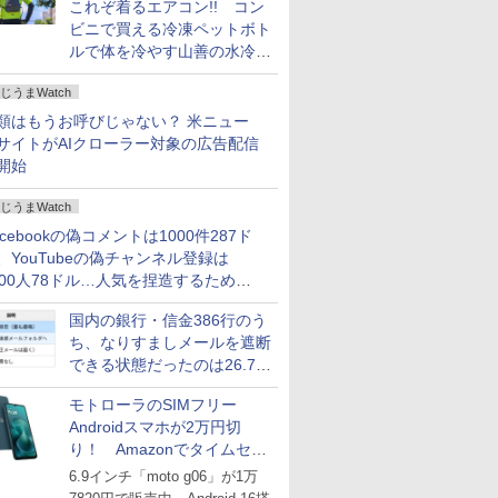
これぞ着るエアコン!! コン
ビニで買える冷凍ペットボト
ルで体を冷やす山善の水冷ベ
ストがロードバイクにちょう
じうまWatch
どいい【ぼっち・ざ・ろー
ど！その14】
類はもうお呼びじゃない？ 米ニュー
サイトがAIクローラー対象の広告配信
開始
じうまWatch
acebookの偽コメントは1000件287ド
、YouTubeの偽チャンネル登録は
000人78ドル…人気を捏造するための
格リストが公開中
国内の銀行・信金386行のう
ち、なりすましメールを遮断
できる状態だったのは26.7％
にとどまる～GMOブランド
モトローラのSIMフリー
セキュリティ調査
Androidスマホが2万円切
り！ Amazonでタイムセー
ル
6.9インチ「moto g06」が1万