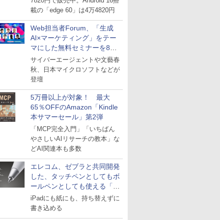
7820円で販売中。Android 16搭
載の「edge 60」は4万4820円
Web担当者Forum、「生成
AI×マーケティング」をテー
マにした無料セミナーを8月
27日にオンライン開催
サイバーエージェントや文藝春
秋、日本マイクロソフトなどが
登壇
5万冊以上が対象！ 最大
65％OFFのAmazon「Kindle
本サマーセール」第2弾
「MCP完全入門」「いちばん
やさしいAIリサーチの教本」な
どAI関連本も多数
エレコム、ゼブラと共同開発
した、タッチペンとしてもボ
ールペンとしても使える「ス
タイラスツーウェイ」発売
iPadにも紙にも、持ち替えずに
書き込める