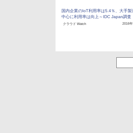
国内企業のIoT利用率は5.4％、大手
中心に利用率は向上～IDC Japan調査
2016
クラウド Watch