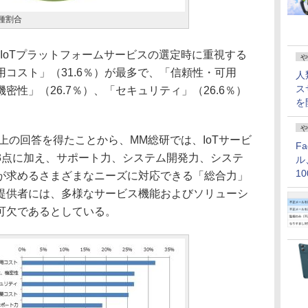
種割合
IoTプラットフォームサービスの選定時に重視する
や
コスト」（31.6％）が最多で、「信頼性・可用
人
ス
性」（26.7％）、「セキュリティ」（26.6％）
を
や
上の回答を得たことから、MM総研では、IoTサービ
F
3点に加え、サポート力、システム開発力、システ
ル
1
が求めるさまざまなニーズに対応できる「総合力」
価
提供者には、多様なサービス機能およびソリューシ
可欠であるとしている。