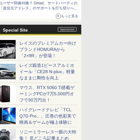
ユーザー阿鼻叫喚？ Gmail、サードパーティの
「送信元アドレス」のサポートを打ち切りへ
【やじうまWatch】
もっと見る
Special Site
レイズのプレミアムカー向け
ブランドHOMURAから
「2×9R」が登場！
レイズ鍛造1ピースアルミホ
イール「CE28 N-plus」軽量
なままに剛性を向上
マウス、RTX 5060 Ti搭載ゲ
ーミングPCが7万5,000円オ
フで30万円台！
ハイグレードテレビ「TCL
Q7D Pro」。圧巻の色彩美で
映画＆ゲームが極上体験に
ソニーミラーレス一眼の大特
集！ 見どころ記事まとめ