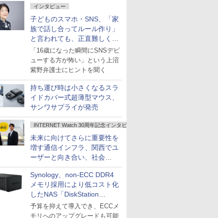
インタビュー
子どものスマホ・SNS、「家
族で話し合ってルール作り」
と言われても、正直難しくな
いですか？
「16歳になった瞬間にSNSデビ
ューする方が怖い」という上沼
紫野弁護士にヒントを聞く
持ち運び時は小さくなるスラ
イドカバー式超薄型マウス、
サンワサプライが発売
INTERNET Watch 30周年記念インタビュー
未来に向けてさらに重要性を
増す通信インフラ、関西でユ
ーザーと向き合い、社会
の“あたらしい”を起動し続け
Synology、non-ECC DDR4
る～オプテージ
メモリ採用により低コスト化
したNAS「DiskStation
neo+」シリーズ
予算を抑えて導入でき、ECCメ
モリへのアップグレードも可能