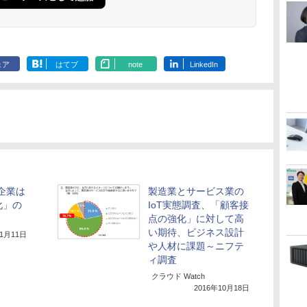
ェア
はてブ
note
LinkedIn
企業は
製造業とサービス業の
化」の
IoT実態調査、「顧客接
点の強化」に対して高
い期待、ビジネス設計
年1月11日
や人材に課題～ニフテ
ィ調査
クラウド Watch
2016年10月18日