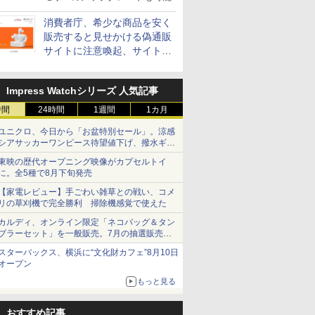
消費者庁、希少な商品を安く
販売すると見せかける偽通販
サイトに注意喚起、サイト名
とドメイン名を公表
Impress Watchシリーズ 人気記事
時間
24時間
1週間
1カ月
ユニクロ、今日から「お盆特別セール」。涼感
シアサッカーワンピース待望値下げ、撥水ギア
ショーツは1990円に
東映の歴代オープニング映像がカプセルトイ
に。全5種で8月下旬発売
【家電レビュー】手ごわい雑草との戦い、コメ
リの草刈機で完全勝利 掃除機感覚で使えた
カルディ、オンライン限定「ネコバッグ＆タン
ブラーセット」を一般販売。7月の抽選販売の
当選無効分
スターバックス、横浜に“文化財カフェ”8月10日
オープン
もっと見る
おすすめ記事