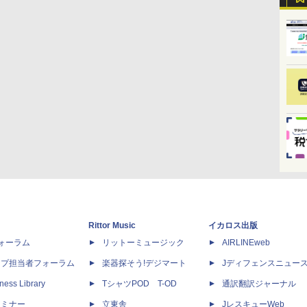
Rittor Music
イカロス出版
dフォーラム
リットーミュージック
AIRLINEweb
ップ担当者フォーラム
楽器探そう!デジマート
Jディフェンスニュー
ness Library
TシャツPOD T-OD
通訳翻訳ジャーナル
セミナー
立東舎
JレスキューWeb