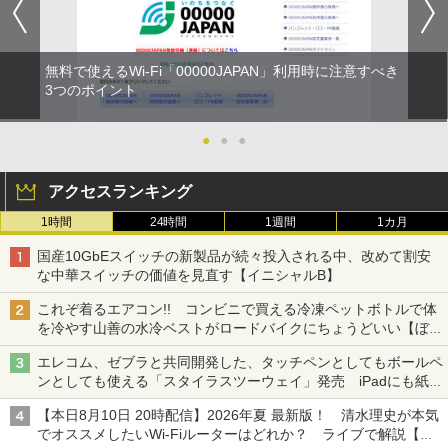
無料で使えるWi-Fi「00000JAPAN」利用時に注意すべき
3つのポイント
●
●
●
アクセスランキング
1時間
24時間
1週間
1カ月
国産10GbEスイッチの新製品が続々投入される中、改めて割安
な中華スイッチの価値を見直す【イニシャルB】
これぞ着るエアコン!! コンビニで買える冷凍ペットボトルで体
を冷やす山善の水冷ベストがロードバイクにちょうどいい【ぼっ
ち・ざ・ろーど！その14】【空いた時間でなにしてる？】
エレコム、ゼブラと共同開発した、タッチペンとしてもボールペ
ンとしても使える「スタイラスツーウェイ」発売 iPadにも紙に
も、持ち替えずに書き込める
【本日8月10日 20時配信】2026年夏 最新版！ 清水理史が本気
でオススメしたいWi-Fiルーターはどれか？ ライブで解説【清