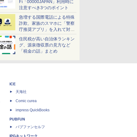
Fi「00000JAPAN」利用時に
注意すべき3つのポイント
急増する国際電話による特殊
詐欺、家族のスマホに「警察
庁推奨アプリ」を入れて対策
しよう！
住民税が高い自治体ランキン
グ、源泉徴収票の見方など
「税金の話」まとめ
ICE
天海社
ス
Comic curea
impress QuickBooks
PUBFUN
パブファンセルフ
IPGネットワーク