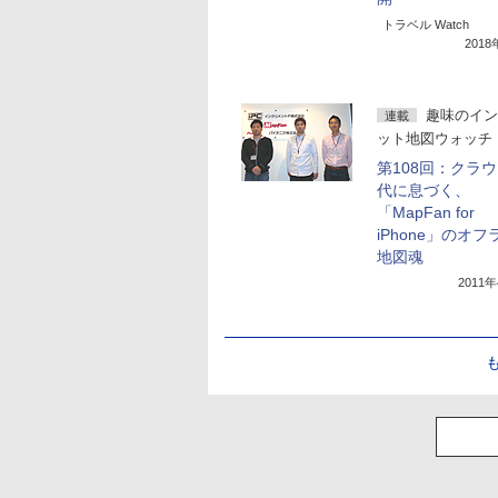
トラベル Watch
201
趣味のイン
連載
ット地図ウォッチ
第108回：クラ
代に息づく、
「MapFan for
iPhone」のオ
地図魂
2011