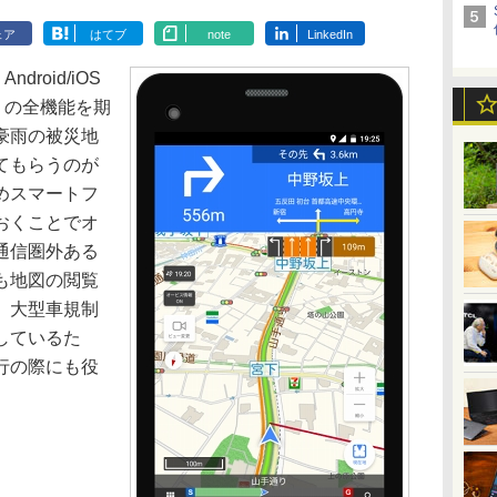
ェア
はてブ
note
LinkedIn
roid/iOS
」の全機能を期
豪雨の被災地
てもらうのが
めスマートフ
おくことでオ
通信圏外ある
も地図の閲覧
、大型車規制
しているた
行の際にも役