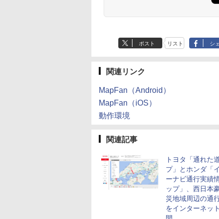
ポスト
リスト
シ
関連リンク
MapFan（Android）
MapFan（iOS）
動作環境
関連記事
トヨタ「通れた
プ」とホンダ「
ーナビ通行実績
ップ」、西日本
災地域周辺の通
をインターネッ
開