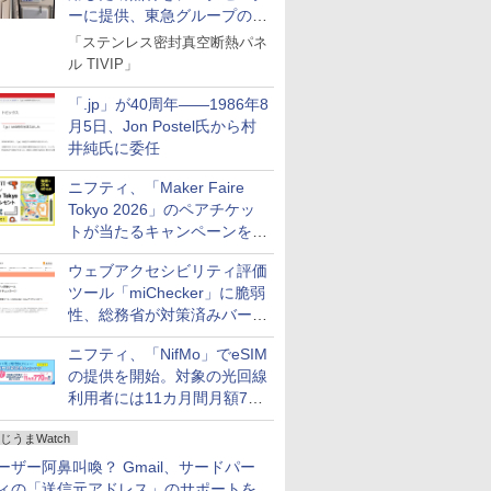
ーに提供、東急グループの実
証実験で
「ステンレス密封真空断熱パネ
ル TIVIP」
「.jp」が40周年――1986年8
月5日、Jon Postel氏から村
井純氏に委任
ニフティ、「Maker Faire
Tokyo 2026」のペアチケッ
トが当たるキャンペーンをX
で実施。8月16日まで
ウェブアクセシビリティ評価
ツール「miChecker」に脆弱
性、総務省が対策済みバージ
ョンへの更新を呼び掛け
ニフティ、「NifMo」でeSIM
の提供を開始。対象の光回線
利用者には11カ月間月額770
円割引のキャンペーン
じうまWatch
ーザー阿鼻叫喚？ Gmail、サードパー
ィの「送信元アドレス」のサポートを