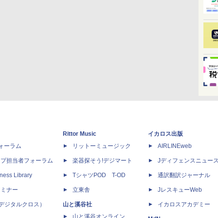
Rittor Music
イカロス出版
dフォーラム
リットーミュージック
AIRLINEweb
ップ担当者フォーラム
楽器探そう!デジマート
Jディフェンスニュー
ness Library
TシャツPOD T-OD
通訳翻訳ジャーナル
セミナー
立東舎
JレスキューWeb
 X（デジタルクロス）
山と溪谷社
イカロスアカデミー
山と溪谷オンライン