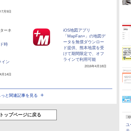
8年7月9日
iOS地図アプリ
ターネ
「MapFan+」の地図デ
ータを無償ダウンロー
ウド時
ド提供、熊本地震を受
けて期間限定で、オフ
ラインで利用可能
フライン
2016年4月18日
年4月14日
もっと関連記事を見る
トップページに戻る
や
ユ
テ