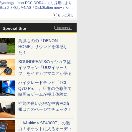
Synology、non-ECC DDR4メモリ採用により
低コスト化したNAS「DiskStation neo+」シリ
ーズ 予算を抑えて導入でき、ECCメモリへの
もっと見る
アップグレードも可能
Special Site
鳥肌ものの「DENON
HOME」サウンドを体感し
た！
SOUNDPEATSのイヤカフ型
イヤフォン「UU2イヤーカ
フ」をイヤカフマニアが語る
ハイグレードテレビ「TCL
Q7D Pro」。圧巻の色彩美で
映画＆ゲームが極上体験に
性能の良いお得な中古PC情
報はこのページでチェック！
「A&ultima SP4000T」の魅
力！ポケットに入るオーディ