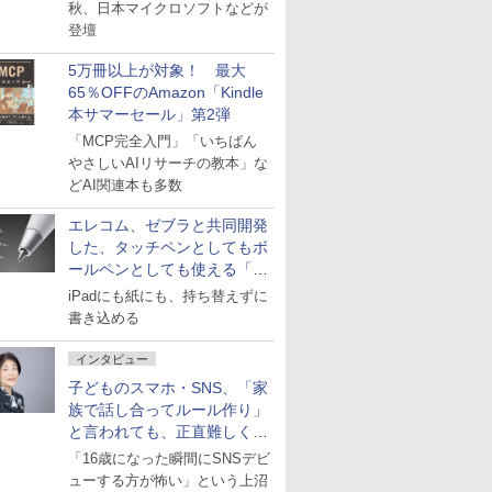
秋、日本マイクロソフトなどが
登壇
5万冊以上が対象！ 最大
65％OFFのAmazon「Kindle
本サマーセール」第2弾
「MCP完全入門」「いちばん
やさしいAIリサーチの教本」な
どAI関連本も多数
エレコム、ゼブラと共同開発
した、タッチペンとしてもボ
ールペンとしても使える「ス
タイラスツーウェイ」発売
iPadにも紙にも、持ち替えずに
書き込める
インタビュー
子どものスマホ・SNS、「家
族で話し合ってルール作り」
と言われても、正直難しくな
いですか？
「16歳になった瞬間にSNSデビ
ューする方が怖い」という上沼