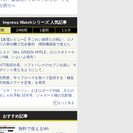
ち切りへ
Impress Watchシリーズ 人気記事
時間
24時間
1週間
1カ月
【家電レビュー】手ごわい雑草との戦い、コメ
リの草刈機で完全勝利 掃除機感覚で使えた
ミスド「Mrs. GREEN APPLE」のコラボドーナ
ツ4種、いよいよ発売！
NTT島田社長、ソフトバンクのセブン出資に「d
ポイント使えるようにして」
吉野家、牛リブロースを熱々で提供する「極旨
牛鉄板ステーキ定食」を発売
「リサ・ラーソン」がま口ポーチ付録、大人の
おしゃれ手帖 10月号。ジャカード織の北欧猫デ
ザイン
もっと見る
おすすめ記事
無料で使えるWi-