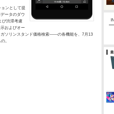
ションとして提
図データのダウ
I
および渋滞考慮
表示およびオー
ガソリンスタンド価格検索――の各機能を、7月13
もの。
最