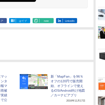
ェア
はてブ
note
LinkedIn
道マッ
新「MapFan」を96％
インタ
オフの120円で販売開
情報マ
始、オフラインで使え
豪雨被
るiOS/Android向け地図
行実績
／カーナビアプリ
トで公
2016年11月17日