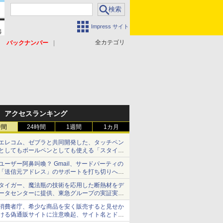
Impress サイト
全カテゴリ
バックナンバー
アクセスランキング
時間
24時間
1週間
1カ月
エレコム、ゼブラと共同開発した、タッチペン
としてもボールペンとしても使える「スタイラ
スツーウェイ」発売 iPadにも紙にも、持ち替
ユーザー阿鼻叫喚？ Gmail、サードパーティの
えずに書き込める
「送信元アドレス」のサポートを打ち切りへ
【やじうまWatch】
タイガー、魔法瓶の技術を応用した断熱材をデ
ータセンターに提供、東急グループの実証実験
で 「ステンレス密封真空断熱パネル TIVIP」
消費者庁、希少な商品を安く販売すると見せか
ける偽通販サイトに注意喚起、サイト名とドメ
イン名を公表