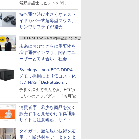
紫野弁護士にヒントを聞く
持ち運び時は小さくなるスラ
イドカバー式超薄型マウス、
サンワサプライが発売
INTERNET Watch 30周年記念インタビュー
未来に向けてさらに重要性を
増す通信インフラ、関西でユ
ーザーと向き合い、社会
の“あたらしい”を起動し続け
Synology、non-ECC DDR4
る～オプテージ
メモリ採用により低コスト化
したNAS「DiskStation
neo+」シリーズ
予算を抑えて導入でき、ECCメ
モリへのアップグレードも可能
消費者庁、希少な商品を安く
販売すると見せかける偽通販
サイトに注意喚起、サイト名
とドメイン名を公表
タイガー、魔法瓶の技術を応
用した断熱材をデータセンタ