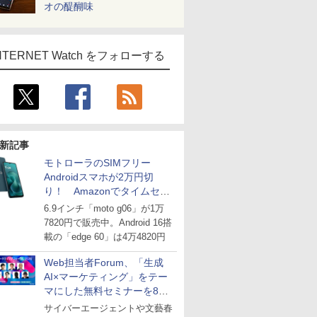
オの醍醐味
NTERNET Watch をフォローする
新記事
モトローラのSIMフリー
Androidスマホが2万円切
り！ Amazonでタイムセー
ル
6.9インチ「moto g06」が1万
7820円で販売中。Android 16搭
載の「edge 60」は4万4820円
Web担当者Forum、「生成
AI×マーケティング」をテー
マにした無料セミナーを8月
27日にオンライン開催
サイバーエージェントや文藝春