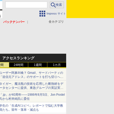
Impress サイト
全カテゴリ
バックナンバー
アクセスランキング
時間
24時間
1週間
1カ月
ユーザー阿鼻叫喚？ Gmail、サードパーティの
「送信元アドレス」のサポートを打ち切りへ
【やじうまWatch】
タイガー、魔法瓶の技術を応用した断熱材をデ
ータセンターに提供、東急グループの実証実験
で 「ステンレス密封真空断熱パネル TIVIP」
「.jp」が40周年――1986年8月5日、Jon Postel
氏から村井純氏に委任
学生の「生成AIコピペ」レポートで悩む大学教
員たち。留年・落単・減点も