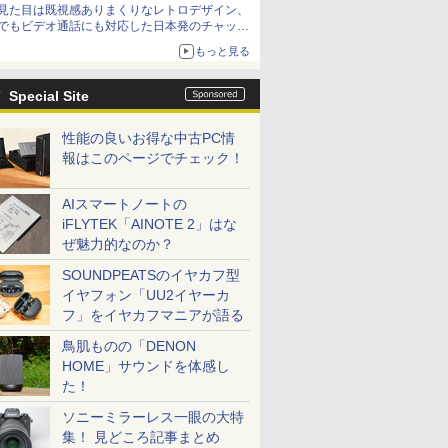
見た目は既視感ありまくりなレトロデザイン、
でもビデオ通話にも対応した日本発のチャット
アプリが登場【やじうまWatch】
もっと見る
Special Site
性能の良いお得な中古PC情
報はこのページでチェック！
AIスマートノートの
iFLYTEK「AINOTE 2」はな
ぜ魅力的なのか？
SOUNDPEATSのイヤカフ型
イヤフォン「UU2イヤーカ
フ」をイヤカフマニアが語る
鳥肌ものの「DENON
HOME」サウンドを体感し
た！
ソニーミラーレス一眼の大特
集！ 見どころ記事まとめ