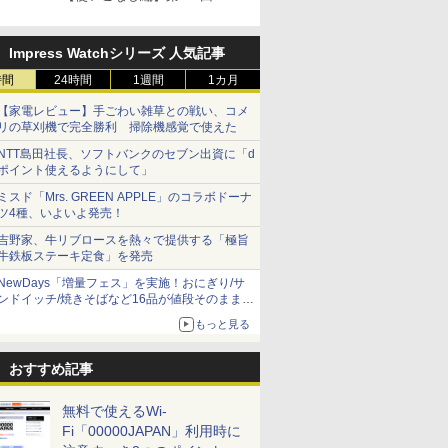
Impress Watchシリーズ 人気記事
時間
24時間
1週間
1カ月
【家電レビュー】手ごわい雑草との戦い、コメ
リの草刈機で完全勝利 掃除機感覚で使えた
NTT島田社長、ソフトバンクのセブン出資に「d
ポイント使えるようにして」
ミスド「Mrs. GREEN APPLE」のコラボドーナ
ツ4種、いよいよ発売！
吉野家、牛リブロースを熱々で提供する「極旨
牛鉄板ステーキ定食」を発売
NewDays「増量フェス」を実施！おにぎり/サ
ンドイッチ/焼きそばなど16品が値段そのままで
ボリュームアップ
もっと見る
おすすめ記事
無料で使えるWi-
Fi「00000JAPAN」利用時に