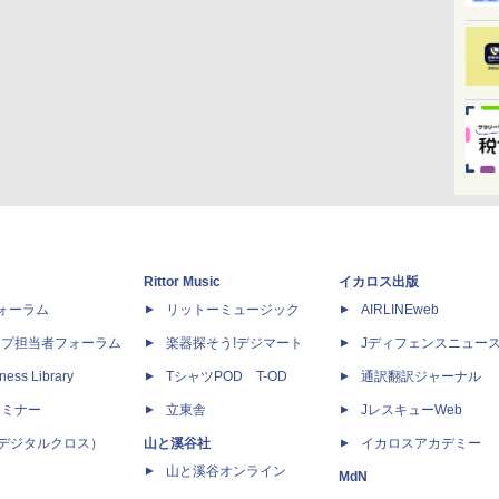
Rittor Music
イカロス出版
dフォーラム
リットーミュージック
AIRLINEweb
ップ担当者フォーラム
楽器探そう!デジマート
Jディフェンスニュー
ness Library
TシャツPOD T-OD
通訳翻訳ジャーナル
セミナー
立東舎
JレスキューWeb
 X（デジタルクロス）
山と溪谷社
イカロスアカデミー
山と溪谷オンライン
MdN