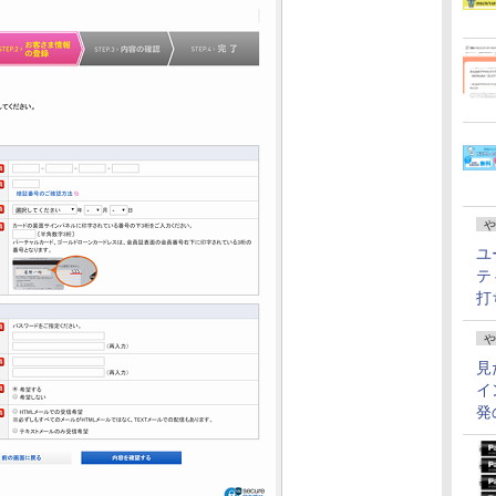
や
ユ
テ
打
や
見
イ
発