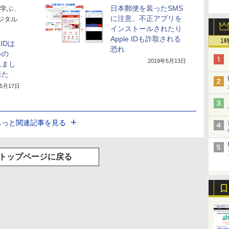
日本郵便を装ったSMS
学ぶ、
に注意、不正アプリを
ジタル
インストールされたり
Apple IDも詐取される
1
IDは
恐れ
ルの
2019年5月13日
れまし
来た
年5月17日
もっと関連記事を見る
トップページに戻る