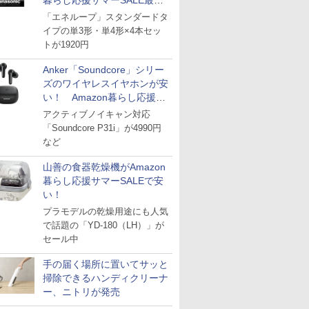
暮らし応援サマーSALE最終
日
「エネループ」スタンダードタ
イプの単3形・単4形×4本セッ
トが1920円
Anker「Soundcore」シリー
ズのワイヤレスイヤホンが安
い！ Amazon暮らし応援サ
マーSALE
アクティブノイキャン対応
「Soundcore P31i」が4990円
など
山善の食器乾燥機がAmazon
暮らし応援サマーSALEで安
い！
プラモデルの乾燥用途にも人気
で話題の「YD-180（LH）」が
セール中
手の届く場所に置いてサッと
掃除できるハンディクリーナ
ー、ニトリが発売