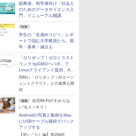
総務省、初学者向け「社会人
のためのデータサイエンス入
門」リニューアル開講
特集
学生の「生成AIコピペ」レポ
ートで悩む大学教員たち。留
年・落単・減点も
「ロリポップ！ゼロトラスト
リンク byGMOペパボ」で
Linuxクライアント提供、AI
エージェントの接続が容易に
同時に「ロリポップ！AIエージ
ェントクラウド」との連携も開
始
自宅Wi-Fiの“わからな
連載
い”をスッキリ！
Androidの写真と動画をMac
にUSBケーブル接続でバック
アップする
【使いこなし編】第294回