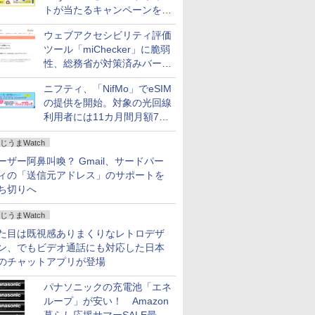
トが当たるキャンペーンをX
で実施。8月16日まで
ウェブアクセシビリティ評価
ツール「miChecker」に脆弱
性、総務省が対策済みバージ
ョンへの更新を呼び掛け
ニフティ、「NifMo」でeSIM
の提供を開始。対象の光回線
利用者には11カ月間月額770
円割引のキャンペーン
じうまWatch
ーザー阿鼻叫喚？ Gmail、サードパー
ィの「送信元アドレス」のサポートを
ち切りへ
じうまWatch
た目は既視感ありまくりなレトロデザ
ン、でもビデオ通話にも対応した日本
のチャットアプリが登場
パナソニックの充電池「エネ
ループ」が安い！ Amazon