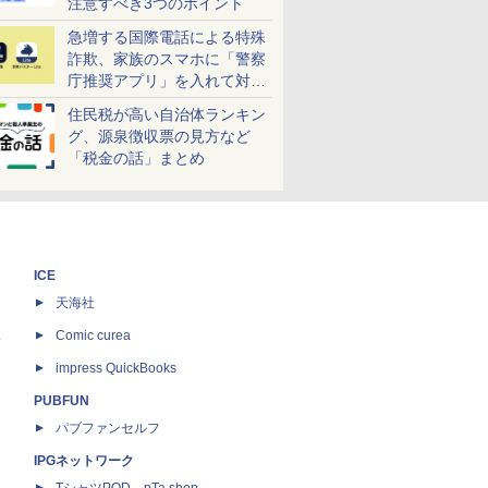
注意すべき3つのポイント
急増する国際電話による特殊
詐欺、家族のスマホに「警察
庁推奨アプリ」を入れて対策
しよう！
住民税が高い自治体ランキン
グ、源泉徴収票の見方など
「税金の話」まとめ
ICE
天海社
ス
Comic curea
impress QuickBooks
PUBFUN
パブファンセルフ
IPGネットワーク