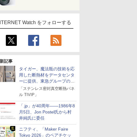
NTERNET Watch をフォローする
新記事
タイガー、魔法瓶の技術を応
用した断熱材をデータセンタ
ーに提供、東急グループの実
証実験で
「ステンレス密封真空断熱パネ
ル TIVIP」
「.jp」が40周年――1986年8
月5日、Jon Postel氏から村
井純氏に委任
ニフティ、「Maker Faire
Tokyo 2026」のペアチケッ