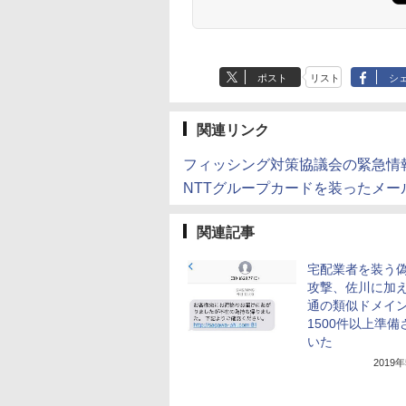
ポスト
リスト
シ
関連リンク
フィッシング対策協議会の緊急情
NTTグループカードを装ったメー
関連記事
宅配業者を装う偽
攻撃、佐川に加
通の類似ドメイ
1500件以上準備
いた
2019