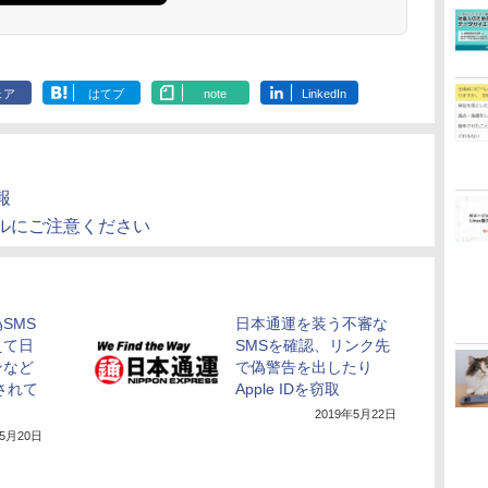
ェア
はてブ
note
LinkedIn
報
ルにご注意ください
SMS
日本通運を装う不審な
えて日
SMSを確認、リンク先
ンなど
で偽警告を出したり
されて
Apple IDを窃取
2019年5月22日
年5月20日