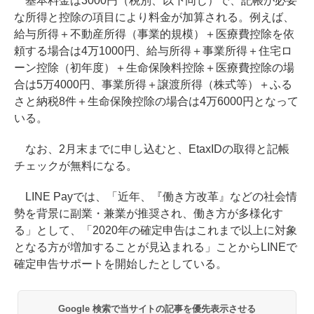
基本料金は3000円（税別、以下同じ）で、記帳が必要
な所得と控除の項目により料金が加算される。例えば、
給与所得＋不動産所得（事業的規模）＋医療費控除を依
頼する場合は4万1000円、給与所得＋事業所得＋住宅ロ
ーン控除（初年度）＋生命保険料控除＋医療費控除の場
合は5万4000円、事業所得＋譲渡所得（株式等）＋ふる
さと納税8件＋生命保険控除の場合は4万6000円となって
いる。
なお、2月末までに申し込むと、EtaxIDの取得と記帳
チェックが無料になる。
LINE Payでは、「近年、『働き方改革』などの社会情
勢を背景に副業・兼業が推奨され、働き方が多様化す
る」として、「2020年の確定申告はこれまで以上に対象
となる方が増加することが見込まれる」ことからLINEで
確定申告サポートを開始したとしている。
Google 検索で当サイトの記事を優先表示させる