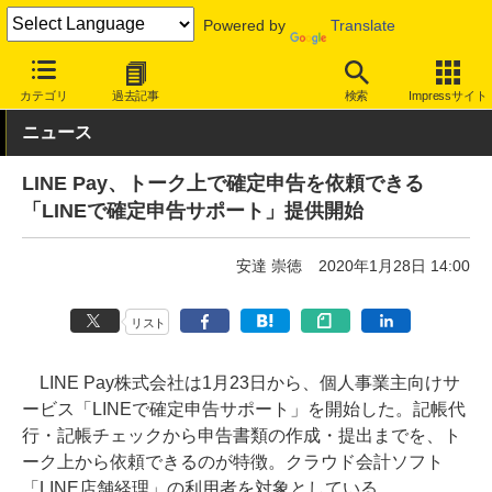
Powered by
Translate
INTERNET Watch
サービス/ソフト
ソフトウェア
会計・業務ソ
カテゴリ
過去記事
検索
Impressサイト
ニュース
LINE Pay、トーク上で確定申告を依頼できる
「LINEで確定申告サポート」提供開始
安達 崇徳
2020年1月28日 14:00
リスト
LINE Pay株式会社は1月23日から、個人事業主向けサ
ービス「LINEで確定申告サポート」を開始した。記帳代
行・記帳チェックから申告書類の作成・提出までを、ト
ーク上から依頼できるのが特徴。クラウド会計ソフト
「LINE店舗経理」の利用者を対象としている。