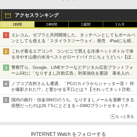
アクセスランキング
1時間
24時間
1週間
1カ月
エレコム、ゼブラと共同開発した、タッチペンとしてもボールペ
ンとしても使える「スタイラスツーウェイ」発売 iPadにも紙に
も、持ち替えずに書き込める
これぞ着るエアコン!! コンビニで買える冷凍ペットボトルで体
を冷やす山善の水冷ベストがロードバイクにちょうどいい【ぼっ
ち・ざ・ろーど！その14】【空いた時間でなにしてる？】
警察庁ら、Google、LINEヤフーなどデジタル広告プラットフォ
ーム5社に「なりすまし詐欺広告」対策強化を要請 著名人の写
真や映像を使った投資詐欺などへの対策として
ノブコブ吉村さんも遭遇、「PCのカメラからシャッター音！ 何
か撮影された!?」と驚かせる手口とは？【それってネット詐欺で
すよ！】
国内の銀行・信金386行のうち、なりすましメールを遮断できる
状態だったのは26.7％にとどまる～GMOブランドセキュリティ
調査
もっと見る
INTERNET Watch をフォローする