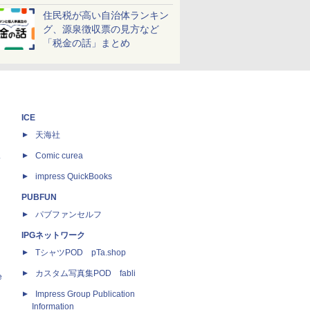
しよう！
住民税が高い自治体ランキン
グ、源泉徴収票の見方など
「税金の話」まとめ
ICE
天海社
ス
Comic curea
impress QuickBooks
PUBFUN
パブファンセルフ
IPGネットワーク
TシャツPOD pTa.shop
カスタム写真集POD fabli
e
Impress Group Publication
Information