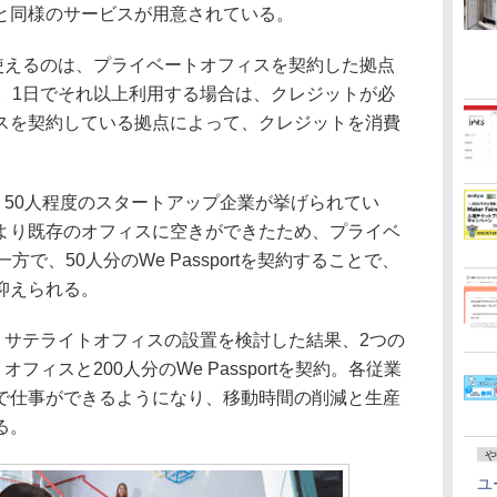
と同様のサービスが用意されている。
由に使えるのは、プライベートオフィスを契約した拠点
点。1日でそれ以上利用する場合は、クレジットが必
スを契約している拠点によって、クレジットを消費
して、50人程度のスタートアップ企業が挙げられてい
より既存のオフィスに空きができたため、プライベ
で、50人分のWe Passportを契約することで、
抑えられる。
、サテライトオフィスの設置を検討した結果、2つの
フィスと200人分のWe Passportを契約。各従業
で仕事ができるようになり、移動時間の削減と生産
る。
や
ユ