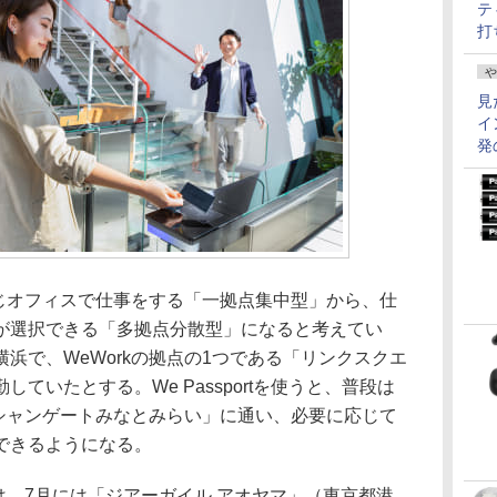
テ
打
や
見
イ
発
同じオフィスで仕事をする「一拠点集中型」から、仕
が選択できる「多拠点分散型」になると考えてい
浜で、WeWorkの拠点の1つである「リンクスクエ
ていたとする。We Passportを使うと、普段は
ーシャンゲートみなとみらい」に通い、必要に応じて
できるようになる。
は、7月には「ジアーガイル アオヤマ」（東京都港