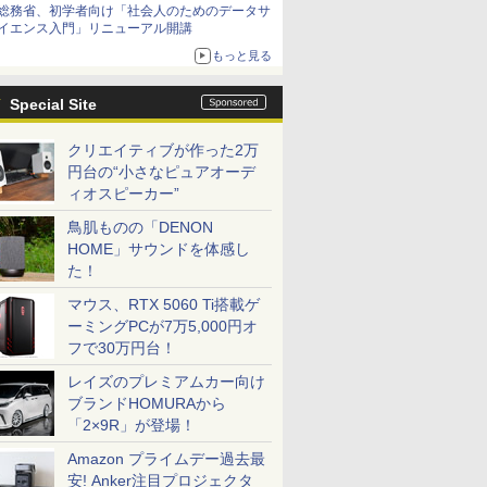
総務省、初学者向け「社会人のためのデータサ
イエンス入門」リニューアル開講
もっと見る
Special Site
クリエイティブが作った2万
円台の“小さなピュアオーデ
ィオスピーカー”
鳥肌ものの「DENON
HOME」サウンドを体感し
た！
マウス、RTX 5060 Ti搭載ゲ
ーミングPCが7万5,000円オ
フで30万円台！
レイズのプレミアムカー向け
ブランドHOMURAから
「2×9R」が登場！
Amazon プライムデー過去最
安! Anker注目プロジェクタ