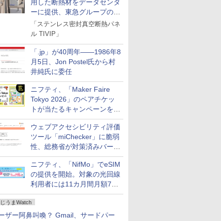
用した断熱材をデータセンタ
ーに提供、東急グループの実
証実験で
「ステンレス密封真空断熱パネ
ル TIVIP」
「.jp」が40周年――1986年8
月5日、Jon Postel氏から村
井純氏に委任
ニフティ、「Maker Faire
Tokyo 2026」のペアチケッ
トが当たるキャンペーンをX
で実施。8月16日まで
ウェブアクセシビリティ評価
ツール「miChecker」に脆弱
性、総務省が対策済みバージ
ョンへの更新を呼び掛け
ニフティ、「NifMo」でeSIM
の提供を開始。対象の光回線
利用者には11カ月間月額770
円割引のキャンペーン
じうまWatch
ーザー阿鼻叫喚？ Gmail、サードパー