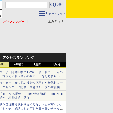
Impress サイト
全カテゴリ
バックナンバー
アクセスランキング
時間
24時間
1週間
1カ月
ユーザー阿鼻叫喚？ Gmail、サードパーティの
「送信元アドレス」のサポートを打ち切りへ
【やじうまWatch】
タイガー、魔法瓶の技術を応用した断熱材をデ
ータセンターに提供、東急グループの実証実験
で 「ステンレス密封真空断熱パネル TIVIP」
「.jp」が40周年――1986年8月5日、Jon Postel
氏から村井純氏に委任
見た目は既視感ありまくりなレトロデザイン、
でもビデオ通話にも対応した日本発のチャット
アプリが登場【やじうまWatch】