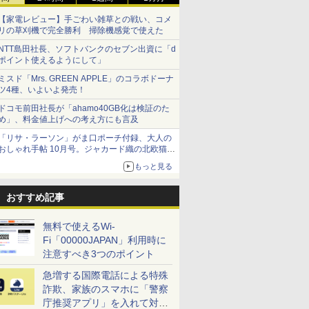
【家電レビュー】手ごわい雑草との戦い、コメ
リの草刈機で完全勝利 掃除機感覚で使えた
NTT島田社長、ソフトバンクのセブン出資に「d
ポイント使えるようにして」
ミスド「Mrs. GREEN APPLE」のコラボドーナ
ツ4種、いよいよ発売！
ドコモ前田社長が「ahamo40GB化は検証のた
め」、料金値上げへの考え方にも言及
「リサ・ラーソン」がま口ポーチ付録、大人の
おしゃれ手帖 10月号。ジャカード織の北欧猫デ
ザイン
もっと見る
おすすめ記事
無料で使えるWi-
Fi「00000JAPAN」利用時に
注意すべき3つのポイント
急増する国際電話による特殊
詐欺、家族のスマホに「警察
庁推奨アプリ」を入れて対策