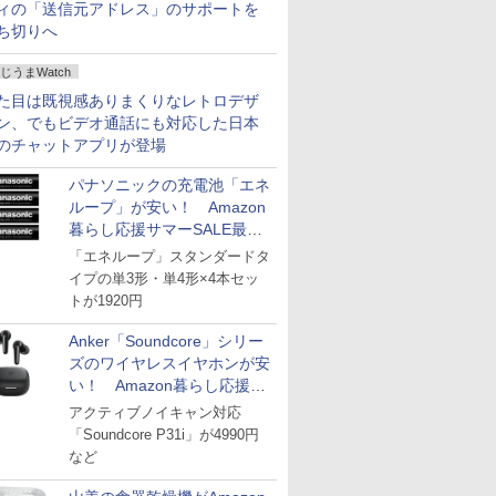
ィの「送信元アドレス」のサポートを
ち切りへ
じうまWatch
た目は既視感ありまくりなレトロデザ
ン、でもビデオ通話にも対応した日本
のチャットアプリが登場
パナソニックの充電池「エネ
ループ」が安い！ Amazon
暮らし応援サマーSALE最終
日
「エネループ」スタンダードタ
イプの単3形・単4形×4本セッ
トが1920円
Anker「Soundcore」シリー
ズのワイヤレスイヤホンが安
い！ Amazon暮らし応援サ
マーSALE
アクティブノイキャン対応
「Soundcore P31i」が4990円
など