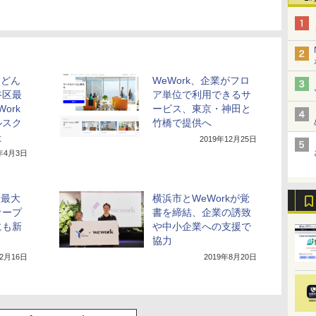
てどん
WeWork、企業がフロ
谷区最
ア単位で利用できるサ
ork
ービス、東京・神田と
ルスク
竹橋で提供へ
た
2019年12月25日
0年4月3日
内最大
横浜市とWeWorkが覚
オープ
書を締結、企業の誘致
にも新
や中小企業への支援で
協力
12月16日
2019年8月20日