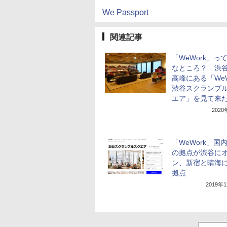
We Passport
関連記事
「WeWork」っ
なところ？ 渋
高峰にある「WeW
渋谷スクランブ
エア」を見て来
202
「WeWork」国
の拠点が渋谷に
ン、新宿と晴海
拠点
2019年