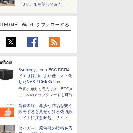
ー3モデルを使ってみた
NTERNET Watch をフォローする
新記事
Synology、non-ECC DDR4
メモリ採用により低コスト化
したNAS「DiskStation
neo+」シリーズ
予算を抑えて導入でき、ECCメ
モリへのアップグレードも可能
消費者庁、希少な商品を安く
販売すると見せかける偽通販
サイトに注意喚起、サイト名
とドメイン名を公表
タイガー、魔法瓶の技術を応