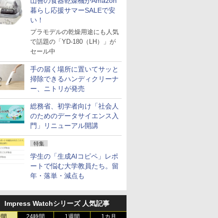
山善の食器乾燥機がAmazon
暮らし応援サマーSALEで安
い！
プラモデルの乾燥用途にも人気
で話題の「YD-180（LH）」が
セール中
手の届く場所に置いてサッと
掃除できるハンディクリーナ
ー、ニトリが発売
総務省、初学者向け「社会人
のためのデータサイエンス入
門」リニューアル開講
特集
学生の「生成AIコピペ」レポ
ートで悩む大学教員たち。留
年・落単・減点も
Impress Watchシリーズ 人気記事
時間
24時間
1週間
1カ月