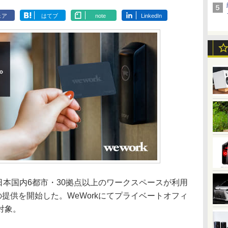
ェア
はてブ
note
LinkedIn
は、日本国内6都市・30拠点以上のワークスペースが利用
t」の提供を開始した。WeWorkにてプライベートオフィ
対象。