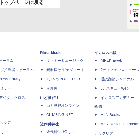
トップページに戻る
Rittor Music
イカロス出版
dフォーラム
リットーミュージック
AIRLINEweb
ップ担当者フォーラム
楽器探そう!デジマート
Jディフェンスニュー
ness Library
TシャツPOD T-OD
通訳翻訳ジャーナル
セミナー
立東舎
JレスキューWeb
 X（デジタルクロス）
山と溪谷社
イカロスアカデミー
山と溪谷オンライン
MdN
CLIMBING-NET
MdN Books
ブックス
近代科学社
MdN Design Interactiv
ing
近代科学社Digital
テックリブ