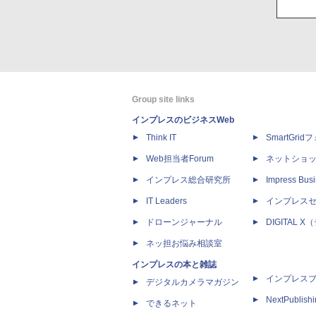
Group site links
インプレスのビジネスWeb
Think IT
SmartGri
Web担当者Forum
ネットショ
インプレス総合研究所
Impress Busi
IT Leaders
インプレス
ドローンジャーナル
DIGITAL
ネッ担お悩み相談室
インプレスの本と雑誌
インプレス
デジタルカメラマガジン
NextPublish
できるネット