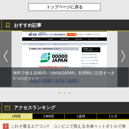
トップページに戻る
おすすめ記事
無料で使えるWi-Fi「00000JAPAN」利用時に注意すべき
3つのポイント
●
●
●
アクセスランキング
1時間
24時間
1週間
1カ月
これぞ着るエアコン!! コンビニで買える冷凍ペットボトルで体