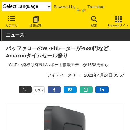
Powered by
Translate
INTERNET Watch
ハードウェア
LAN機器
無線LAN
カテゴリ
過去記事
検索
Impressサイト
ニュース
バッファローのWi-Fiルーターが2580円など、
Amazonタイムセール祭り
Wi-Fi中継機は有線LANポート搭載モデルが1558円から
アイティースリー
2021年4月24日 09:57
リスト