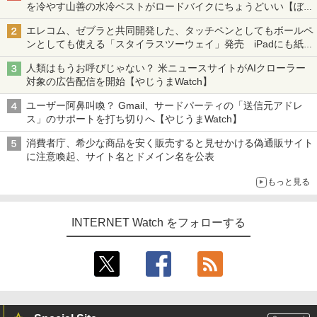
を冷やす山善の水冷ベストがロードバイクにちょうどいい【ぼっ
ち・ざ・ろーど！その14】【空いた時間でなにしてる？】
エレコム、ゼブラと共同開発した、タッチペンとしてもボールペ
ンとしても使える「スタイラスツーウェイ」発売 iPadにも紙に
も、持ち替えずに書き込める
人類はもうお呼びじゃない？ 米ニュースサイトがAIクローラー
対象の広告配信を開始【やじうまWatch】
ユーザー阿鼻叫喚？ Gmail、サードパーティの「送信元アドレ
ス」のサポートを打ち切りへ【やじうまWatch】
消費者庁、希少な商品を安く販売すると見せかける偽通販サイト
に注意喚起、サイト名とドメイン名を公表
もっと見る
INTERNET Watch をフォローする