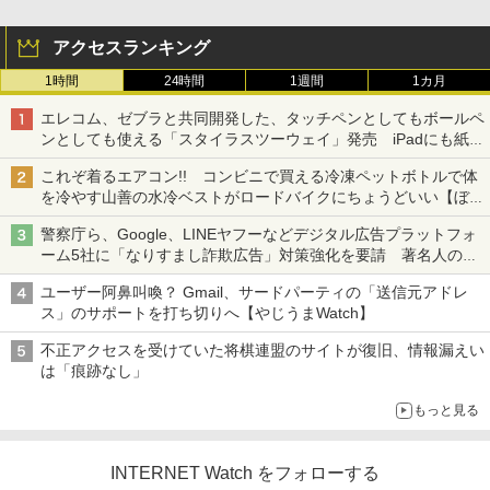
アクセスランキング
1時間
24時間
1週間
1カ月
エレコム、ゼブラと共同開発した、タッチペンとしてもボールペ
ンとしても使える「スタイラスツーウェイ」発売 iPadにも紙に
も、持ち替えずに書き込める
これぞ着るエアコン!! コンビニで買える冷凍ペットボトルで体
を冷やす山善の水冷ベストがロードバイクにちょうどいい【ぼっ
ち・ざ・ろーど！その14】【空いた時間でなにしてる？】
警察庁ら、Google、LINEヤフーなどデジタル広告プラットフォ
ーム5社に「なりすまし詐欺広告」対策強化を要請 著名人の写
真や映像を使った投資詐欺などへの対策として
ユーザー阿鼻叫喚？ Gmail、サードパーティの「送信元アドレ
ス」のサポートを打ち切りへ【やじうまWatch】
不正アクセスを受けていた将棋連盟のサイトが復旧、情報漏えい
は「痕跡なし」
もっと見る
INTERNET Watch をフォローする