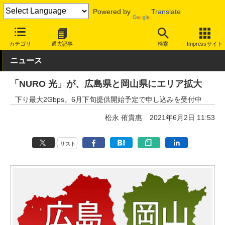
Powered by
Translate
INTERNET Watch
サービス/ソフト
通信
固定回線
カテゴリ
過去記事
検索
Impressサイト
ニュース
「NURO 光」が、広島県と岡山県にエリア拡大
下り最大2Gbps。6月下旬提供開始予定で申し込みを受付中
松永 侑貴惠
2021年6月2日 11:53
リスト