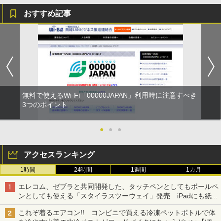
おすすめ記事
無料で使えるWi-Fi「00000JAPAN」利用時に注意すべき
3つのポイント
●
●
●
アクセスランキング
1時間
24時間
1週間
1カ月
エレコム、ゼブラと共同開発した、タッチペンとしてもボールペ
ンとしても使える「スタイラスツーウェイ」発売 iPadにも紙に
も、持ち替えずに書き込める
これぞ着るエアコン!! コンビニで買える冷凍ペットボトルで体