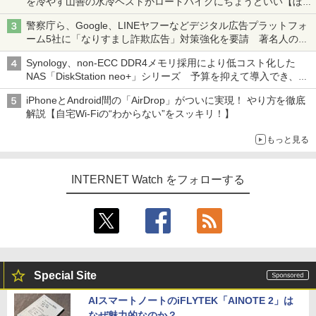
を冷やす山善の水冷ベストがロードバイクにちょうどいい【ぼっ
ち・ざ・ろーど！その14】【空いた時間でなにしてる？】
警察庁ら、Google、LINEヤフーなどデジタル広告プラットフォ
ーム5社に「なりすまし詐欺広告」対策強化を要請 著名人の写
真や映像を使った投資詐欺などへの対策として
Synology、non-ECC DDR4メモリ採用により低コスト化した
NAS「DiskStation neo+」シリーズ 予算を抑えて導入でき、
ECCメモリへのアップグレードも可能
iPhoneとAndroid間の「AirDrop」がついに実現！ やり方を徹底
解説【自宅Wi-Fiの“わからない”をスッキリ！】
もっと見る
INTERNET Watch をフォローする
Special Site
AIスマートノートのiFLYTEK「AINOTE 2」は
なぜ魅力的なのか？