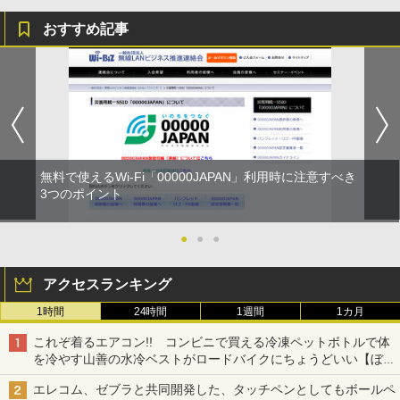
おすすめ記事
無料で使えるWi-Fi「00000JAPAN」利用時に注意すべき
3つのポイント
●
●
●
アクセスランキング
1時間
24時間
1週間
1カ月
これぞ着るエアコン!! コンビニで買える冷凍ペットボトルで体
を冷やす山善の水冷ベストがロードバイクにちょうどいい【ぼっ
ち・ざ・ろーど！その14】【空いた時間でなにしてる？】
エレコム、ゼブラと共同開発した、タッチペンとしてもボールペ