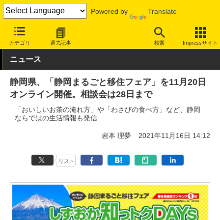
Powered by
Translate
INTERNET Watch
トピック
仕事/働き方
キャリア
カテゴリ
過去記事
検索
Impressサイト
ニュース
静岡県、「静岡まるごと移住フェア」を11月20日
オンライン開催。相談会は28日まで
「おいしいお茶の淹れ方」や「わさびの食べ方」など、静岡
ならではの生活情報も発信
岩本 理夢
2021年11月16日 14:12
リスト