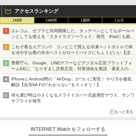
アクセスランキング
1時間
24時間
1週間
1カ月
エレコム、ゼブラと共同開発した、タッチペンとしてもボールペ
ンとしても使える「スタイラスツーウェイ」発売 iPadにも紙に
も、持ち替えずに書き込める
これぞ着るエアコン!! コンビニで買える冷凍ペットボトルで体
を冷やす山善の水冷ベストがロードバイクにちょうどいい【ぼっ
ち・ざ・ろーど！その14】【空いた時間でなにしてる？】
警察庁ら、Google、LINEヤフーなどデジタル広告プラットフォ
ーム5社に「なりすまし詐欺広告」対策強化を要請 著名人の写
真や映像を使った投資詐欺などへの対策として
iPhoneとAndroid間の「AirDrop」がついに実現！ やり方を徹底
解説【自宅Wi-Fiの“わからない”をスッキリ！】
持ち運び時は小さくなるスライドカバー式超薄型マウス、サンワ
サプライが発売
もっと見る
INTERNET Watch をフォローする