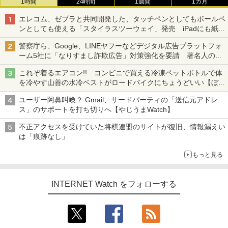
1時間
24時間
1週間
1カ月
エレコム、ゼブラと共同開発した、タッチペンとしてもボールペ
ンとしても使える「スタイラスツーウェイ」発売 iPadにも紙に
も、持ち替えずに書き込める
警察庁ら、Google、LINEヤフーなどデジタル広告プラットフォ
ーム5社に「なりすまし詐欺広告」対策強化を要請 著名人の写
真や映像を使った投資詐欺などへの対策として
これぞ着るエアコン!! コンビニで買える冷凍ペットボトルで体
を冷やす山善の水冷ベストがロードバイクにちょうどいい【ぼっ
ち・ざ・ろーど！その14】【空いた時間でなにしてる？】
ユーザー阿鼻叫喚？ Gmail、サードパーティの「送信元アドレ
ス」のサポートを打ち切りへ【やじうまWatch】
不正アクセスを受けていた将棋連盟のサイトが復旧、情報漏えい
は「痕跡なし」
もっと見る
INTERNET Watch をフォローする