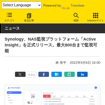
Powered by
Translate
INTERNET Watch
サービス/ソフト
サービス
ビジネス向け
カテゴリ
過去記事
検索
Impressサイト
ニュース
Synology、NAS監視プラットフォーム「Active
Insight」を正式リリース。最大800台まで監視可
能
林 恭平
2022年9月6日 16:00
リスト