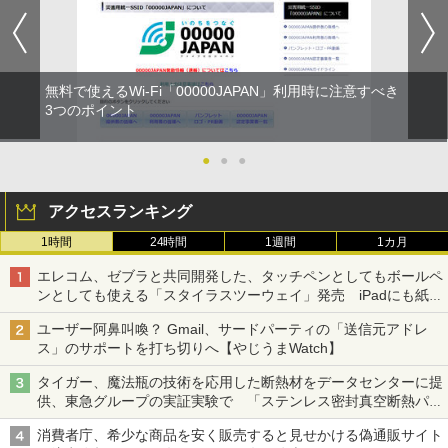
無料で使えるWi-Fi「00000JAPAN」利用時に注意すべき
3つのポイント
●
●
●
アクセスランキング
1時間
24時間
1週間
1カ月
エレコム、ゼブラと共同開発した、タッチペンとしてもボールペ
ンとしても使える「スタイラスツーウェイ」発売 iPadにも紙に
も、持ち替えずに書き込める
ユーザー阿鼻叫喚？ Gmail、サードパーティの「送信元アドレ
ス」のサポートを打ち切りへ【やじうまWatch】
タイガー、魔法瓶の技術を応用した断熱材をデータセンターに提
供、東急グループの実証実験で 「ステンレス密封真空断熱パネ
ル TIVIP」
消費者庁、希少な商品を安く販売すると見せかける偽通販サイト