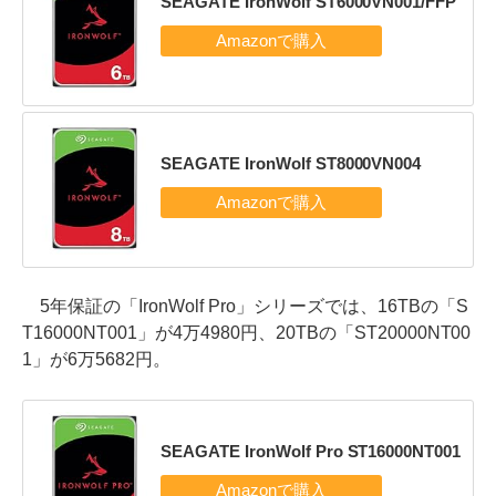
SEAGATE IronWolf ST6000VN001/FFP
SEAGATE IronWolf ST8000VN004
5年保証の「IronWolf Pro」シリーズでは、16TBの「S
T16000NT001」が4万4980円、20TBの「ST20000NT00
1」が6万5682円。
SEAGATE IronWolf Pro ST16000NT001