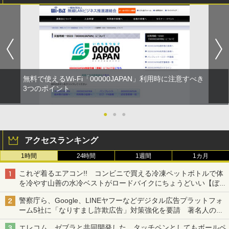
無料で使えるWi-Fi「00000JAPAN」利用時に注意すべき
3つのポイント
●
●
●
アクセスランキング
1時間
24時間
1週間
1カ月
これぞ着るエアコン!! コンビニで買える冷凍ペットボトルで体
を冷やす山善の水冷ベストがロードバイクにちょうどいい【ぼっ
ち・ざ・ろーど！その14】【空いた時間でなにしてる？】
警察庁ら、Google、LINEヤフーなどデジタル広告プラットフォ
ーム5社に「なりすまし詐欺広告」対策強化を要請 著名人の写
真や映像を使った投資詐欺などへの対策として
エレコム、ゼブラと共同開発した、タッチペンとしてもボールペ