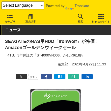
Powered by
Translate
INTERNET Watch
セール情報
Amazon
カテゴリ
過去記事
検索
Impressサイト
ニュース
SEAGATEのNAS用HDD「IronWolf」が特価！
Amazonゴールデンウィークセール
4TB、3年保証の「ST4000VN006」が1万3618円
編集部
2023年4月22日 11:33
リスト