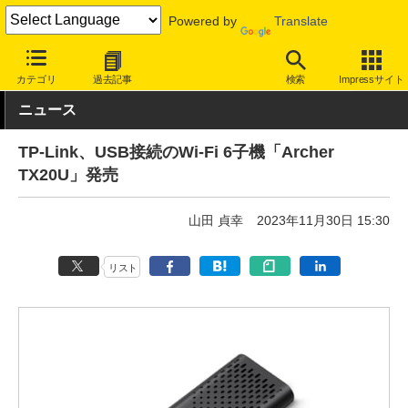
Powered by
Translate
INTERNET Watch
ハードウェア
LAN機器
無線LAN
カテゴリ
過去記事
検索
Impressサイト
ニュース
TP-Link、USB接続のWi-Fi 6子機「Archer
TX20U」発売
山田 貞幸
2023年11月30日 15:30
リスト