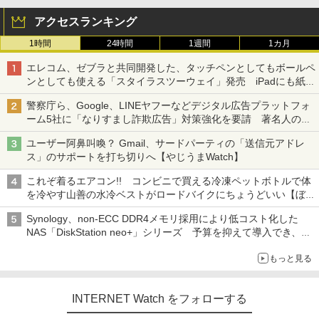
アクセスランキング
1時間
24時間
1週間
1カ月
エレコム、ゼブラと共同開発した、タッチペンとしてもボールペ
ンとしても使える「スタイラスツーウェイ」発売 iPadにも紙に
も、持ち替えずに書き込める
警察庁ら、Google、LINEヤフーなどデジタル広告プラットフォ
ーム5社に「なりすまし詐欺広告」対策強化を要請 著名人の写
真や映像を使った投資詐欺などへの対策として
ユーザー阿鼻叫喚？ Gmail、サードパーティの「送信元アドレ
ス」のサポートを打ち切りへ【やじうまWatch】
これぞ着るエアコン!! コンビニで買える冷凍ペットボトルで体
を冷やす山善の水冷ベストがロードバイクにちょうどいい【ぼっ
ち・ざ・ろーど！その14】【空いた時間でなにしてる？】
Synology、non-ECC DDR4メモリ採用により低コスト化した
NAS「DiskStation neo+」シリーズ 予算を抑えて導入でき、
ECCメモリへのアップグレードも可能
もっと見る
INTERNET Watch をフォローする