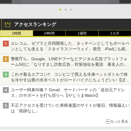
●
●
●
アクセスランキング
1時間
24時間
1週間
1カ月
エレコム、ゼブラと共同開発した、タッチペンとしてもボールペ
ンとしても使える「スタイラスツーウェイ」発売 iPadにも紙に
も、持ち替えずに書き込める
警察庁ら、Google、LINEヤフーなどデジタル広告プラットフォ
ーム5社に「なりすまし詐欺広告」対策強化を要請 著名人の写
真や映像を使った投資詐欺などへの対策として
これぞ着るエアコン!! コンビニで買える冷凍ペットボトルで体
を冷やす山善の水冷ベストがロードバイクにちょうどいい【ぼっ
ち・ざ・ろーど！その14】【空いた時間でなにしてる？】
ユーザー阿鼻叫喚？ Gmail、サードパーティの「送信元アドレ
ス」のサポートを打ち切りへ【やじうまWatch】
不正アクセスを受けていた将棋連盟のサイトが復旧、情報漏えい
は「痕跡なし」
もっと見る