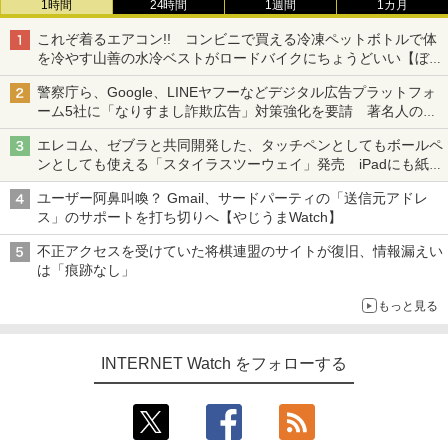
1時間
24時間
1週間
1カ月
これぞ着るエアコン!! コンビニで買える冷凍ペットボトルで体
を冷やす山善の水冷ベストがロードバイクにちょうどいい【ぼっ
ち・ざ・ろーど！その14】【空いた時間でなにしてる？】
警察庁ら、Google、LINEヤフーなどデジタル広告プラットフォ
ーム5社に「なりすまし詐欺広告」対策強化を要請 著名人の写
真や映像を使った投資詐欺などへの対策として
エレコム、ゼブラと共同開発した、タッチペンとしてもボールペ
ンとしても使える「スタイラスツーウェイ」発売 iPadにも紙に
も、持ち替えずに書き込める
ユーザー阿鼻叫喚？ Gmail、サードパーティの「送信元アドレ
ス」のサポートを打ち切りへ【やじうまWatch】
不正アクセスを受けていた将棋連盟のサイトが復旧、情報漏えい
は「痕跡なし」
もっと見る
INTERNET Watch をフォローする