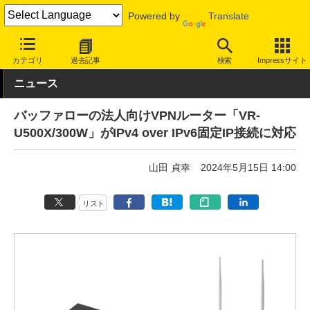
Powered by
Translate
INTERNET Watch
トピック
法人向け
リモートアクセス・VPN
カテゴリ
過去記事
検索
Impressサイト
ニュース
バッファローの法人向けVPNルーター「VR-
U500X/300W」がIPv4 over IPv6固定IP接続に対応
山田 貞幸
2024年5月15日 14:00
リスト