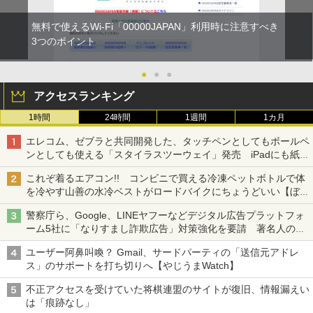
無料で使えるWi-Fi「00000JAPAN」利用時に注意すべき
3つのポイント
●
●
●
アクセスランキング
1時間
24時間
1週間
1カ月
エレコム、ゼブラと共同開発した、タッチペンとしてもボールペ
ンとしても使える「スタイラスツーウェイ」発売 iPadにも紙に
も、持ち替えずに書き込める
これぞ着るエアコン!! コンビニで買える冷凍ペットボトルで体
を冷やす山善の水冷ベストがロードバイクにちょうどいい【ぼっ
ち・ざ・ろーど！その14】【空いた時間でなにしてる？】
警察庁ら、Google、LINEヤフーなどデジタル広告プラットフォ
ーム5社に「なりすまし詐欺広告」対策強化を要請 著名人の写
真や映像を使った投資詐欺などへの対策として
ユーザー阿鼻叫喚？ Gmail、サードパーティの「送信元アドレ
ス」のサポートを打ち切りへ【やじうまWatch】
不正アクセスを受けていた将棋連盟のサイトが復旧、情報漏えい
は「痕跡なし」