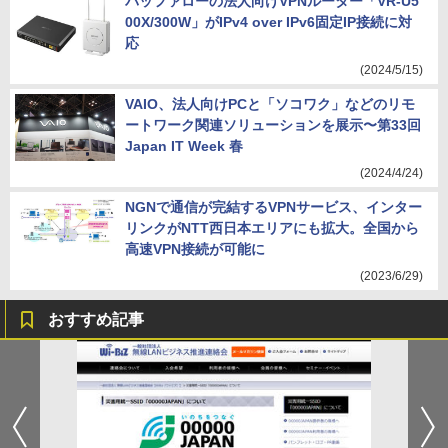
バッファローの法人向けVPNルーター「VR-U5
00X/300W」がIPv4 over IPv6固定IP接続に対
応
(2024/5/15)
VAIO、法人向けPCと「ソコワク」などのリモ
ートワーク関連ソリューションを展示〜第33回
Japan IT Week 春
(2024/4/24)
NGNで通信が完結するVPNサービス、インター
リンクがNTT西日本エリアにも拡大。全国から
高速VPN接続が可能に
(2023/6/29)
おすすめ記事