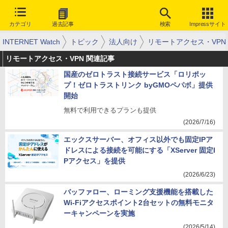
カテゴリ
過去記事
検索
Impressサイト
INTERNET Watch
トピック
法人向け
リモートアクセス・VPN
リモートアクセス・VPN 関連記事
国産のゼロトラスト接続サービス「ロリポッ
プ！ゼロトラストリンク byGMOペパボ」提供
開始
無料で利用できるプランも提供
(2026/7/16)
エックスサーバー、オフィス以外でも固定IPア
ドレスによる接続を可能にする「XServer 固定I
Pアクセス」を提供
(2026/6/23)
バッファロー、ローミング支援機能を搭載した
Wi-Fiアクセスポイント2台セットの無料モニタ
ーキャンペーンを実施
(2026/5/14)