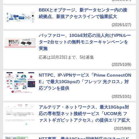
BBIXとオプテージ、新データセンター内の接
続拠点、新規アクセスラインで協業拡大
(2026/1/27)
バッファロー、10GbE対応の法人向けVPNルー
ター2台セットの無料モニターキャンペーンを
実施
応募は10月23日まで、5社募集
(2025/10/9)
NTTPC、IP-VPNサービス「Prime ConnectON
E」で最大10Gbpsの「フレッツ 光クロス」対
応プランを提供
(2025/10/1)
アルテリア・ネットワークス、最大10Gbps対
応の専有型ネット接続サービス「UCOM光 フ
ァストギガビットアクセス」の提供エリア拡大
(2025/8/8)