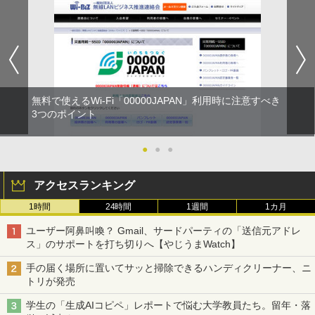
無料で使えるWi-Fi「00000JAPAN」利用時に注意すべき
3つのポイント
●
●
●
アクセスランキング
1時間
24時間
1週間
1カ月
ユーザー阿鼻叫喚？ Gmail、サードパーティの「送信元アドレ
ス」のサポートを打ち切りへ【やじうまWatch】
手の届く場所に置いてサッと掃除できるハンディクリーナー、ニ
トリが発売
学生の「生成AIコピペ」レポートで悩む大学教員たち。留年・落