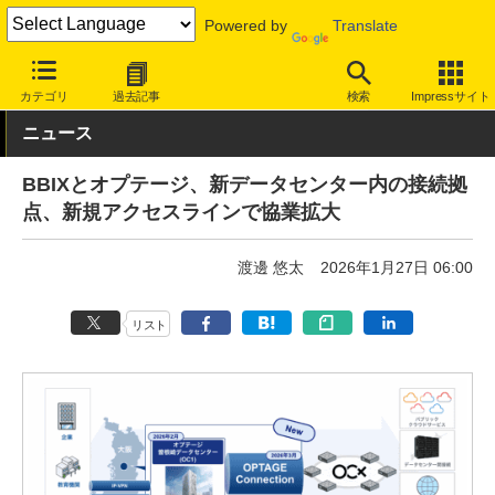
Powered by
Translate
INTERNET Watch
トピック
業界動向
企業
カテゴリ
過去記事
検索
Impressサイト
ニュース
BBIXとオプテージ、新データセンター内の接続拠
点、新規アクセスラインで協業拡大
渡邊 悠太
2026年1月27日 06:00
リスト