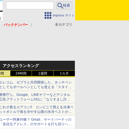
Impress サイト
全カテゴリ
バックナンバー
アクセスランキング
時間
24時間
1週間
1カ月
エレコム、ゼブラと共同開発した、タッチペン
としてもボールペンとしても使える「スタイラ
スツーウェイ」発売 iPadにも紙にも、持ち替
警察庁ら、Google、LINEヤフーなどデジタル
えずに書き込める
広告プラットフォーム5社に「なりすまし詐欺
広告」対策強化を要請 著名人の写真や映像を
これぞ着るエアコン!! コンビニで買える冷凍ペ
使った投資詐欺などへの対策として
ットボトルで体を冷やす山善の水冷ベストがロ
ードバイクにちょうどいい【ぼっち・ざ・ろー
ユーザー阿鼻叫喚？ Gmail、サードパーティの
ど！その14】【空いた時間でなにしてる？】
「送信元アドレス」のサポートを打ち切りへ
【やじうまWatch】