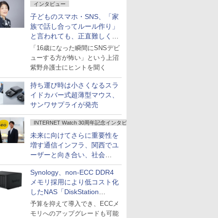
インタビュー
子どものスマホ・SNS、「家
族で話し合ってルール作り」
と言われても、正直難しくな
いですか？
「16歳になった瞬間にSNSデビ
ューする方が怖い」という上沼
紫野弁護士にヒントを聞く
持ち運び時は小さくなるスラ
イドカバー式超薄型マウス、
サンワサプライが発売
INTERNET Watch 30周年記念インタビュー
未来に向けてさらに重要性を
増す通信インフラ、関西でユ
ーザーと向き合い、社会
の“あたらしい”を起動し続け
Synology、non-ECC DDR4
る～オプテージ
メモリ採用により低コスト化
したNAS「DiskStation
neo+」シリーズ
予算を抑えて導入でき、ECCメ
モリへのアップグレードも可能