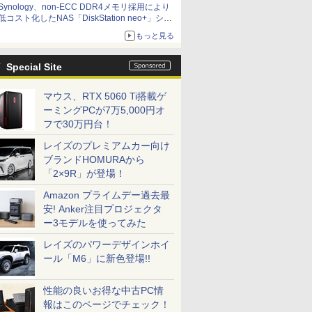
Synology、non-ECC DDR4メモリ採用により
低コスト化したNAS「DiskStation neo+」シリ
ーズ 予算を抑えて導入でき、ECCメモリへの
もっと見る
アップグレードも可能
Special Site
マウス、RTX 5060 Ti搭載ゲ
ーミングPCが7万5,000円オ
フで30万円台！
レイズのプレミアムカー向け
ブランドHOMURAから
「2×9R」が登場！
Amazon プライムデー過去最
安! Anker注目プロジェクタ
ー3モデルを使ってみた
レイズのパワーデザインホイ
ール「M6」に新色登場!!
性能の良いお得な中古PC情
報はこのページでチェック！