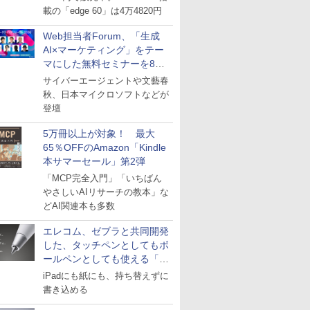
載の「edge 60」は4万4820円
Web担当者Forum、「生成
AI×マーケティング」をテー
マにした無料セミナーを8月
27日にオンライン開催
サイバーエージェントや文藝春
秋、日本マイクロソフトなどが
登壇
5万冊以上が対象！ 最大
65％OFFのAmazon「Kindle
本サマーセール」第2弾
「MCP完全入門」「いちばん
やさしいAIリサーチの教本」な
どAI関連本も多数
エレコム、ゼブラと共同開発
した、タッチペンとしてもボ
ールペンとしても使える「ス
タイラスツーウェイ」発売
iPadにも紙にも、持ち替えずに
書き込める