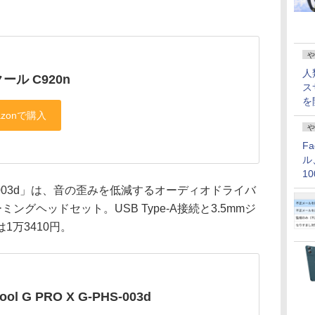
や
人
ール C920n
ス
を
や
F
ル
1
価
-PHS-003d」は、音の歪みを低減するオーディオドライバ
ミングヘッドセット。USB Type-A接続と3.5mmジ
1万3410円。
cool G PRO X G-PHS-003d