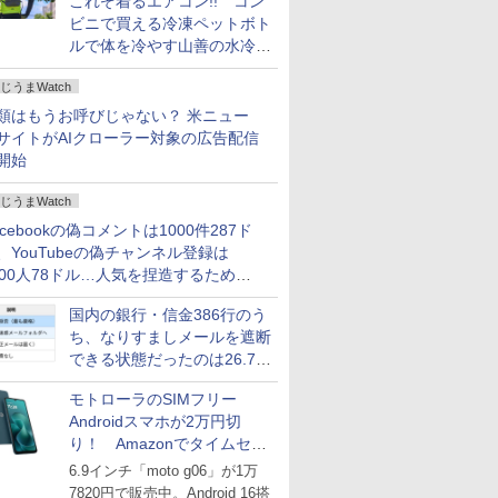
これぞ着るエアコン!! コン
ビニで買える冷凍ペットボト
ルで体を冷やす山善の水冷ベ
ストがロードバイクにちょう
じうまWatch
どいい【ぼっち・ざ・ろー
ど！その14】
類はもうお呼びじゃない？ 米ニュー
サイトがAIクローラー対象の広告配信
開始
じうまWatch
acebookの偽コメントは1000件287ド
、YouTubeの偽チャンネル登録は
000人78ドル…人気を捏造するための
格リストが公開中
国内の銀行・信金386行のう
ち、なりすましメールを遮断
できる状態だったのは26.7％
にとどまる～GMOブランド
モトローラのSIMフリー
セキュリティ調査
Androidスマホが2万円切
り！ Amazonでタイムセー
ル
6.9インチ「moto g06」が1万
7820円で販売中。Android 16搭