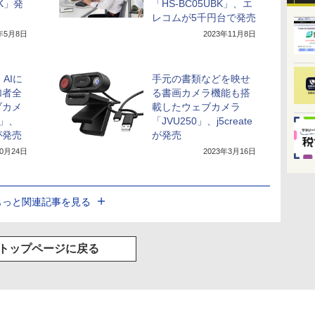
BK」発
「HS-BC05UBK」、エ
レコムが5千円台で発売
4年5月8日
2023年11月8日
AIに
手元の書類などを映せ
加者全
る書画カメラ機能も搭
ブカメ
載したウェブカメラ
K」、
「JVU250」、j5create
が発売
が発売
10月24日
2023年3月16日
もっと関連記事を見る
トップページに戻る