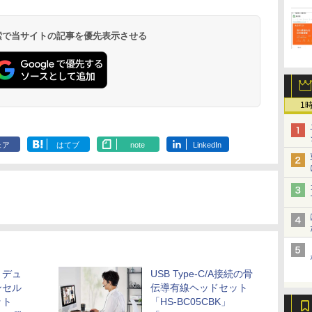
 検索で当サイトの記事を優先表示させる
1
ェア
はてブ
note
LinkedIn
、デュ
USB Type-C/A接続の骨
ンセル
伝導有線ヘッドセット
ット
「HS-BC05CBK」