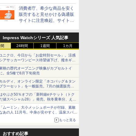
消費者庁、希少な商品を安く
販売すると見せかける偽通販
サイトに注意喚起、サイト名
とドメイン名を公表
Impress Watchシリーズ 人気記事
時間
24時間
1週間
1カ月
ユニクロ、今日から「お盆特別セール」。涼感
シアサッカーワンピース待望値下げ、撥水ギア
ショーツは1990円に
東映の歴代オープニング映像がカプセルトイ
に。全5種で8月下旬発売
カルディ、オンライン限定「ネコバッグ＆タン
ブラーセット」を一般販売。7月の抽選販売の
当選無効分
はやぶさ50％オフの「新幹線eチケット（トク
だ値スペシャル28）」発売。秋冬乗車分、えき
ねっと限定
「ムーミン」大小メッシュポーチが付録、素敵
なあの人 11月号。中身が見やすく、温泉スパに
も使える
もっと見る
おすすめ記事