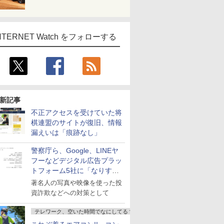
NTERNET Watch をフォローする
新記事
不正アクセスを受けていた将
棋連盟のサイトが復旧、情報
漏えいは「痕跡なし」
警察庁ら、Google、LINEヤ
フーなどデジタル広告プラッ
トフォーム5社に「なりすま
し詐欺広告」対策強化を要請
著名人の写真や映像を使った投
資詐欺などへの対策として
テレワーク、空いた時間でなにしてる？