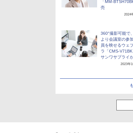
「MM-BTSH70
売
202
360°撮影可能で、
より会議室の参
員を映せるウェ
ラ「CMS-V71B
サンワサプライ
2023年