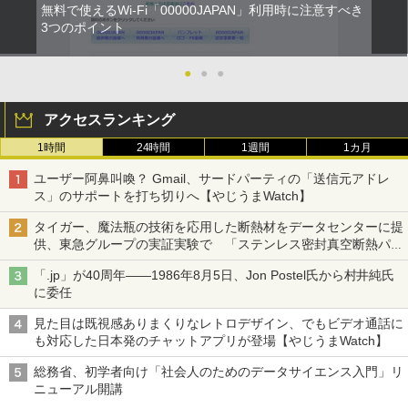
無料で使えるWi-Fi「00000JAPAN」利用時に注意すべき
3つのポイント
●
●
●
アクセスランキング
1時間
24時間
1週間
1カ月
ユーザー阿鼻叫喚？ Gmail、サードパーティの「送信元アドレ
ス」のサポートを打ち切りへ【やじうまWatch】
タイガー、魔法瓶の技術を応用した断熱材をデータセンターに提
供、東急グループの実証実験で 「ステンレス密封真空断熱パネ
ル TIVIP」
「.jp」が40周年――1986年8月5日、Jon Postel氏から村井純氏
に委任
見た目は既視感ありまくりなレトロデザイン、でもビデオ通話に
も対応した日本発のチャットアプリが登場【やじうまWatch】
総務省、初学者向け「社会人のためのデータサイエンス入門」リ
ニューアル開講