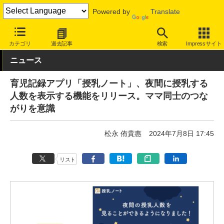
Powered by
Translate
INTERNET Watch
サービス/ソフト
サービス
ニュース/生活
カテゴリ
過去記事
検索
Impressサイト
ニュース
育児記録アプリ「授乳ノート」、夜間に授乳する
人数を表示する機能をリリース。ママ同士のつな
がりを意識
松永 侑貴惠
2024年7月8日 17:45
リスト