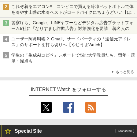
も、持ち替えずに書き込める
これぞ着るエアコン!! コンビニで買える冷凍ペットボトルで体
を冷やす山善の水冷ベストがロードバイクにちょうどいい【ぼっ
ち・ざ・ろーど！その14】【空いた時間でなにしてる？】
警察庁ら、Google、LINEヤフーなどデジタル広告プラットフォ
ーム5社に「なりすまし詐欺広告」対策強化を要請 著名人の写
真や映像を使った投資詐欺などへの対策として
ユーザー阿鼻叫喚？ Gmail、サードパーティの「送信元アドレ
ス」のサポートを打ち切りへ【やじうまWatch】
学生の「生成AIコピペ」レポートで悩む大学教員たち。留年・落
単・減点も
もっと見る
INTERNET Watch をフォローする
Special Site