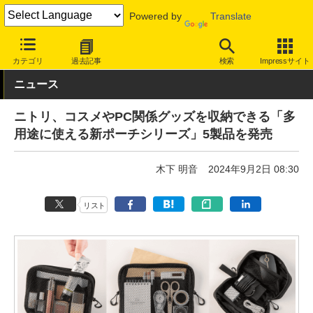
Powered by
Translate
INTERNET Watch
トピック
仕事/働き方
テレワーク
カテゴリ
過去記事
検索
Impressサイト
ニュース
ニトリ、コスメやPC関係グッズを収納できる「多
用途に使える新ポーチシリーズ」5製品を発売
木下 明音
2024年9月2日 08:30
リスト