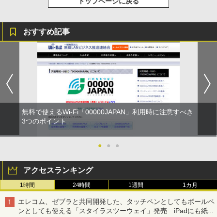
トップページに戻る
おすすめ記事
無料で使えるWi-Fi「00000JAPAN」利用時に注意すべき
3つのポイント
●
●
●
アクセスランキング
1時間
24時間
1週間
1カ月
エレコム、ゼブラと共同開発した、タッチペンとしてもボールペ
ンとしても使える「スタイラスツーウェイ」発売 iPadにも紙に