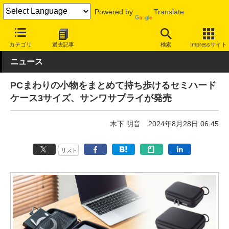
Powered by
Translate
INTERNET Watch
ハードウェア
周辺機器
カテゴリ
過去記事
検索
Impressサイト
ニュース
PCまわりの小物をまとめて持ち歩けるセミハード
ケース3サイズ、サンワサプライが発売
木下 明音
2024年8月28日 06:45
リスト