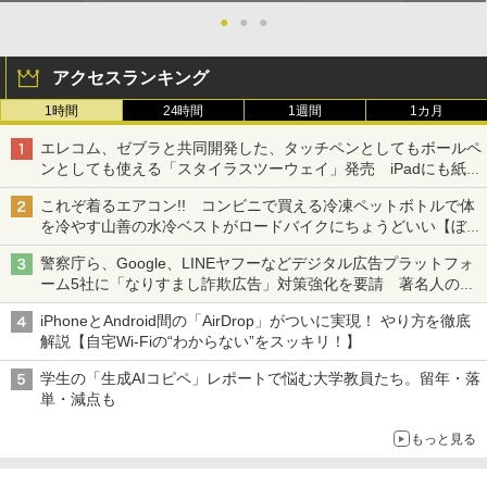
●
●
●
アクセスランキング
1時間
24時間
1週間
1カ月
エレコム、ゼブラと共同開発した、タッチペンとしてもボールペ
ンとしても使える「スタイラスツーウェイ」発売 iPadにも紙に
も、持ち替えずに書き込める
これぞ着るエアコン!! コンビニで買える冷凍ペットボトルで体
を冷やす山善の水冷ベストがロードバイクにちょうどいい【ぼっ
ち・ざ・ろーど！その14】【空いた時間でなにしてる？】
警察庁ら、Google、LINEヤフーなどデジタル広告プラットフォ
ーム5社に「なりすまし詐欺広告」対策強化を要請 著名人の写
真や映像を使った投資詐欺などへの対策として
iPhoneとAndroid間の「AirDrop」がついに実現！ やり方を徹底
解説【自宅Wi-Fiの“わからない”をスッキリ！】
学生の「生成AIコピペ」レポートで悩む大学教員たち。留年・落
単・減点も
もっと見る