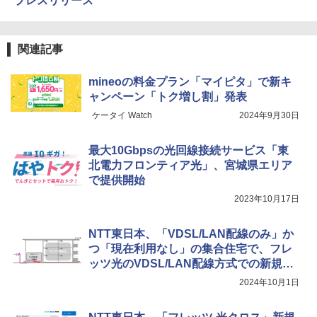
プレスリリース
関連記事
mineoの料金プラン「マイピタ」で新キ
ャンペーン「トク増し割」発表
ケータイ Watch
2024年9月30日
最大10Gbpsの光回線接続サービス「東
北電力フロンティア光」、宮城県エリア
で提供開始
2023年10月17日
NTT東日本、「VDSL/LAN配線のみ」か
つ「現在利用なし」の集合住宅で、フレ
ッツ光のVDSL/LAN配線方式での新規受
付を10月24日に終了、光配線への移行促
2024年10月1日
す