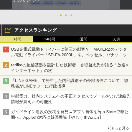
3つのポイント
●
●
●
アクセスランキング
1時間
24時間
1週間
1カ月
USB充電式電動ドライバーに第三の刺客？ MAKERZのデジタ
ル電動ドライバー「SD-FA-2000L」を、ベッセル、パナソニッ
クと比較してみた 【テレワークグッズ・ミニレビュー 第165
radikoの配信基盤を設計した技術者、香取啓志氏が語る「放送×
回】
インターネット」の次
「LINE GAME」で発生した内部識別子の外部送信について、総
務省がLINEヤフーに行政指導
中部電力、社内システムへの不正アクセスでメールおよび連絡先
情報が漏えいの可能性
ガイドライン違反の投稿を発見→アプリ自体をApp Storeで非公
開へ。Appleの対応に賛否両論【やじうまWatch】
もっと見る