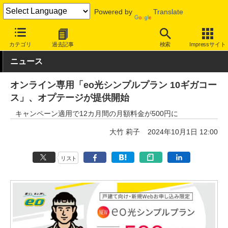
Powered by
Translate
INTERNET Watch
サービス/ソフト
通信
固定回線
カテゴリ
過去記事
検索
Impressサイト
ニュース
オンライン専用「eo光シンプルプラン 10ギガコー
ス」、オプテージが提供開始
キャンペーン適用で12カ月間の月額料金が500円に
大竹 莉子
2024年10月1日 12:00
リスト