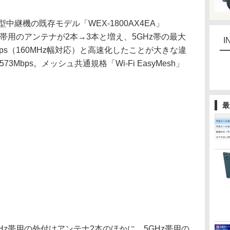
型中継機の既存モデル「WEX-1800AX4EA」
GHz帯用のアンテナが2本→3本と増え、5GHz帯の最大
I
1Mbps（160MHz幅対応）と高速化したことが大きな違
3Mbps。メッシュ共通規格「Wi-Fi EasyMesh」
最
.4GHz帯用の外付けアンテナ2本のほかに、5GHz帯用の