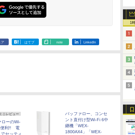
1
ェア
はてブ
note
LinkedIn
バッファロー、コンセ
ミニレビュー
ント直付け型Wi-Fi 6中
ローのWi-
継機「WEX-
便利!! 電
1800AX4」「WEX-
えでセッティ