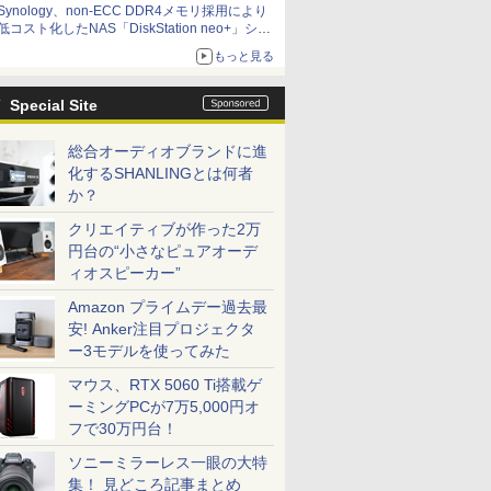
Synology、non-ECC DDR4メモリ採用により
低コスト化したNAS「DiskStation neo+」シリ
ーズ 予算を抑えて導入でき、ECCメモリへの
もっと見る
アップグレードも可能
Special Site
総合オーディオブランドに進
化するSHANLINGとは何者
か？
クリエイティブが作った2万
円台の“小さなピュアオーデ
ィオスピーカー”
Amazon プライムデー過去最
安! Anker注目プロジェクタ
ー3モデルを使ってみた
マウス、RTX 5060 Ti搭載ゲ
ーミングPCが7万5,000円オ
フで30万円台！
ソニーミラーレス一眼の大特
集！ 見どころ記事まとめ