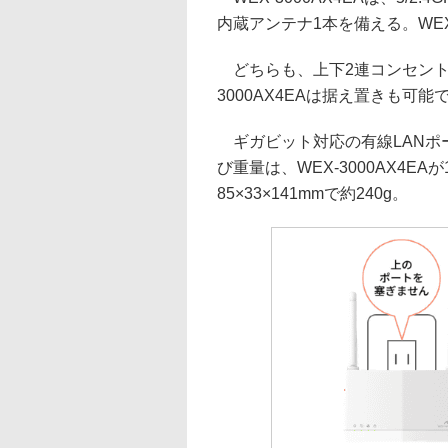
内蔵アンテナ1本を備える。WEX
どちらも、上下2連コンセント
3000AX4EAは据え置きも可
ギガビット対応の有線LANポー
び重量は、WEX-3000AX4EAが1
85×33×141mmで約240g。