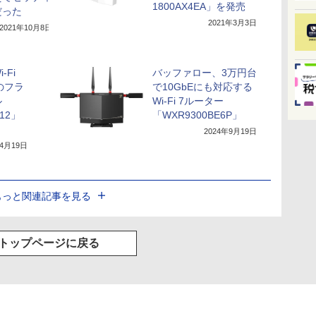
1800AX4EA」を発売
だった
2021年3月3日
2021年10月8日
-Fi
バッファロー、3万円台
のフラ
で10GbEにも対応する
ル
Wi-Fi 7ルーター
E12」
「WXR9300BE6P」
2024年9月19日
年4月19日
もっと関連記事を見る
トップページに戻る