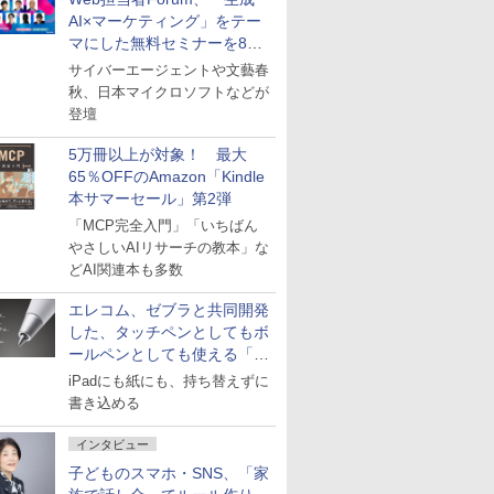
AI×マーケティング」をテー
マにした無料セミナーを8月
27日にオンライン開催
サイバーエージェントや文藝春
秋、日本マイクロソフトなどが
登壇
5万冊以上が対象！ 最大
65％OFFのAmazon「Kindle
本サマーセール」第2弾
「MCP完全入門」「いちばん
やさしいAIリサーチの教本」な
どAI関連本も多数
エレコム、ゼブラと共同開発
した、タッチペンとしてもボ
ールペンとしても使える「ス
タイラスツーウェイ」発売
iPadにも紙にも、持ち替えずに
書き込める
インタビュー
子どものスマホ・SNS、「家