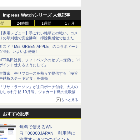
円割引のキャンペーン
Impress Watchシリーズ 人気記事
時間
24時間
1週間
1カ月
【家電レビュー】手ごわい雑草との戦い、コメ
リの草刈機で完全勝利 掃除機感覚で使えた
ミスド「Mrs. GREEN APPLE」のコラボドーナ
ツ4種、いよいよ発売！
NTT島田社長、ソフトバンクのセブン出資に「d
ポイント使えるようにして」
吉野家、牛リブロースを熱々で提供する「極旨
牛鉄板ステーキ定食」を発売
「リサ・ラーソン」がま口ポーチ付録、大人の
おしゃれ手帖 10月号。ジャカード織の北欧猫デ
ザイン
もっと見る
おすすめ記事
無料で使えるWi-
Fi「00000JAPAN」利用時に
注意すべき3つのポイント