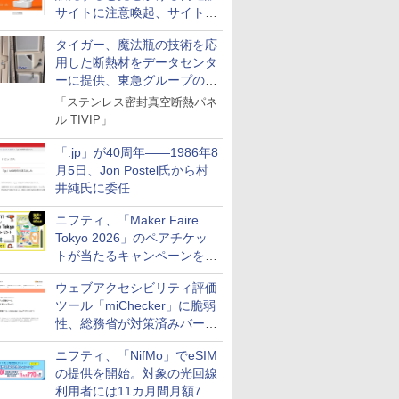
サイトに注意喚起、サイト名
とドメイン名を公表
タイガー、魔法瓶の技術を応
用した断熱材をデータセンタ
ーに提供、東急グループの実
証実験で
「ステンレス密封真空断熱パネ
ル TIVIP」
「.jp」が40周年――1986年8
月5日、Jon Postel氏から村
井純氏に委任
ニフティ、「Maker Faire
Tokyo 2026」のペアチケッ
トが当たるキャンペーンをX
で実施。8月16日まで
ウェブアクセシビリティ評価
ツール「miChecker」に脆弱
性、総務省が対策済みバージ
ョンへの更新を呼び掛け
ニフティ、「NifMo」でeSIM
の提供を開始。対象の光回線
利用者には11カ月間月額770