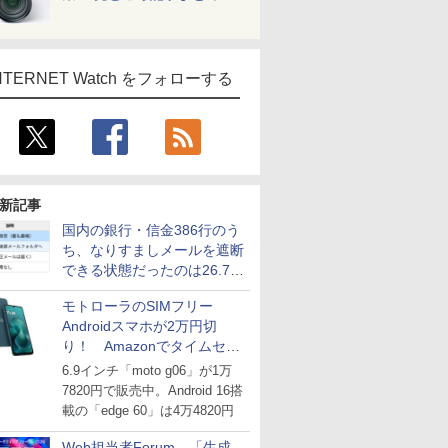
NTERNET Watch をフォローする
新記事
国内の銀行・信金386行のう
ち、なりすましメールを遮断
できる状態だったのは26.7％
にとどまる～GMOブランド
モトローラのSIMフリー
セキュリティ調査
Androidスマホが2万円切
り！ Amazonでタイムセー
ル
6.9インチ「moto g06」が1万
7820円で販売中。Android 16搭
載の「edge 60」は4万4820円
Web担当者Forum、「生成