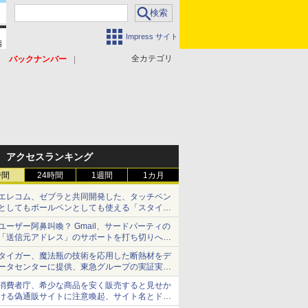
Impress サイト
全カテゴリ
バックナンバー
アクセスランキング
時間
24時間
1週間
1カ月
エレコム、ゼブラと共同開発した、タッチペン
としてもボールペンとしても使える「スタイラ
スツーウェイ」発売 iPadにも紙にも、持ち替
ユーザー阿鼻叫喚？ Gmail、サードパーティの
えずに書き込める
「送信元アドレス」のサポートを打ち切りへ
【やじうまWatch】
タイガー、魔法瓶の技術を応用した断熱材をデ
ータセンターに提供、東急グループの実証実験
で 「ステンレス密封真空断熱パネル TIVIP」
消費者庁、希少な商品を安く販売すると見せか
ける偽通販サイトに注意喚起、サイト名とドメ
イン名を公表