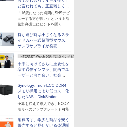
族で話し合ってルール作り」
と言われても、正直難しくな
いですか？
「16歳になった瞬間にSNSデビ
ューする方が怖い」という上沼
紫野弁護士にヒントを聞く
持ち運び時は小さくなるスラ
イドカバー式超薄型マウス、
サンワサプライが発売
INTERNET Watch 30周年記念インタビュー
未来に向けてさらに重要性を
増す通信インフラ、関西でユ
ーザーと向き合い、社会
の“あたらしい”を起動し続け
Synology、non-ECC DDR4
る～オプテージ
メモリ採用により低コスト化
したNAS「DiskStation
neo+」シリーズ
予算を抑えて導入でき、ECCメ
モリへのアップグレードも可能
消費者庁、希少な商品を安く
販売すると見せかける偽通販