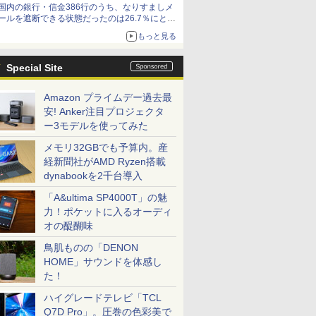
国内の銀行・信金386行のうち、なりすましメ
ど！その14】【空いた時間でなにしてる？】
ールを遮断できる状態だったのは26.7％にとど
まる～GMOブランドセキュリティ調査
もっと見る
Special Site
Amazon プライムデー過去最
安! Anker注目プロジェクタ
ー3モデルを使ってみた
メモリ32GBでも予算内。産
経新聞社がAMD Ryzen搭載
dynabookを2千台導入
「A&ultima SP4000T」の魅
力！ポケットに入るオーディ
オの醍醐味
鳥肌ものの「DENON
HOME」サウンドを体感し
た！
ハイグレードテレビ「TCL
Q7D Pro」。圧巻の色彩美で