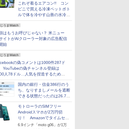
これぞ着るエアコン!! コン
ビニで買える冷凍ペットボト
ルで体を冷やす山善の水冷ベ
ストがロードバイクにちょう
じうまWatch
どいい【ぼっち・ざ・ろー
ど！その14】
類はもうお呼びじゃない？ 米ニュー
サイトがAIクローラー対象の広告配信
開始
じうまWatch
acebookの偽コメントは1000件287ド
、YouTubeの偽チャンネル登録は
000人78ドル…人気を捏造するための
格リストが公開中
国内の銀行・信金386行のう
ち、なりすましメールを遮断
できる状態だったのは26.7％
にとどまる～GMOブランド
モトローラのSIMフリー
セキュリティ調査
Androidスマホが2万円切
り！ Amazonでタイムセー
ル
6.9インチ「moto g06」が1万