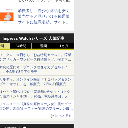
モリへのアップグレードも可能
消費者庁、希少な商品を安く
販売すると見せかける偽通販
サイトに注意喚起、サイト名
とドメイン名を公表
Impress Watchシリーズ 人気記事
時間
24時間
1週間
1カ月
ユニクロ、今日から「お盆特別セール」。涼感
シアサッカーワンピース待望値下げ、撥水ギア
ショーツは1990円に
東映の歴代オープニング映像がカプセルトイ
に。全5種で8月下旬発売
カルディ、オンライン限定「ネコバッグ＆タン
ブラーセット」を一般販売。7月の抽選販売の
当選無効分
はやぶさ50％オフの「新幹線eチケット（トク
だ値スペシャル28）」発売。秋冬乗車分、えき
ねっと限定
フェルメール《真珠の耳飾りの少女》展のグッ
ズ公開。図録/ミッフィー/葬送のフリーレンほ
か、注目ブランドコラボが実現
もっと見る