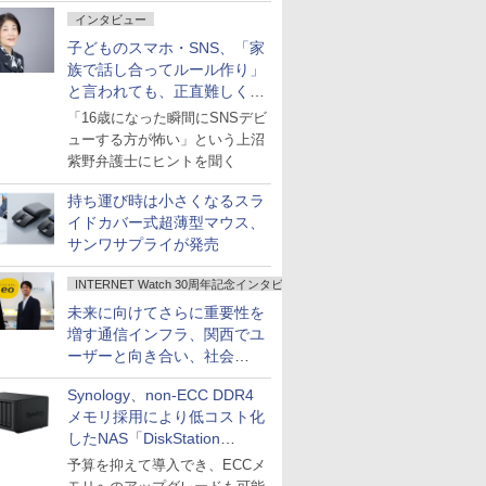
インタビュー
子どものスマホ・SNS、「家
族で話し合ってルール作り」
と言われても、正直難しくな
いですか？
「16歳になった瞬間にSNSデビ
ューする方が怖い」という上沼
紫野弁護士にヒントを聞く
持ち運び時は小さくなるスラ
イドカバー式超薄型マウス、
サンワサプライが発売
INTERNET Watch 30周年記念インタビュー
未来に向けてさらに重要性を
増す通信インフラ、関西でユ
ーザーと向き合い、社会
の“あたらしい”を起動し続け
Synology、non-ECC DDR4
る～オプテージ
メモリ採用により低コスト化
したNAS「DiskStation
neo+」シリーズ
予算を抑えて導入でき、ECCメ