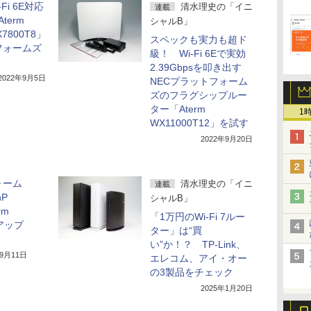
Fi 6E対応
清水理史の「イニ
連載
term
シャルB」
X7800T8」
スペックも実力も超ド
フォームズ
級！ Wi-Fi 6Eで実効
2.39Gbpsを叩き出す
2022年9月5日
NECプラットフォーム
ズのフラグシップルー
ター「Aterm
1
WX11000T12」を試す
2022年9月20日
ォーム
清水理史の「イニ
連載
P
シャルB」
rm
「1万円のWi-Fi 7ルー
のアップ
ター」は“買
い”か！？ TP-Link、
年9月11日
エレコム、アイ・オー
の3製品をチェック
2025年1月20日