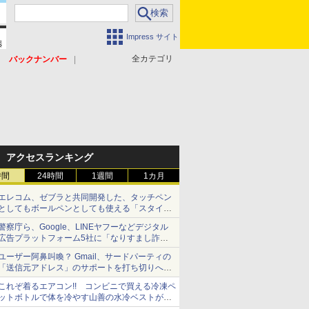
Impress サイト
全カテゴリ
バックナンバー
アクセスランキング
時間
24時間
1週間
1カ月
エレコム、ゼブラと共同開発した、タッチペン
としてもボールペンとしても使える「スタイラ
スツーウェイ」発売 iPadにも紙にも、持ち替
警察庁ら、Google、LINEヤフーなどデジタル
えずに書き込める
広告プラットフォーム5社に「なりすまし詐欺
広告」対策強化を要請 著名人の写真や映像を
ユーザー阿鼻叫喚？ Gmail、サードパーティの
使った投資詐欺などへの対策として
「送信元アドレス」のサポートを打ち切りへ
【やじうまWatch】
これぞ着るエアコン!! コンビニで買える冷凍ペ
ットボトルで体を冷やす山善の水冷ベストがロ
ードバイクにちょうどいい【ぼっち・ざ・ろー