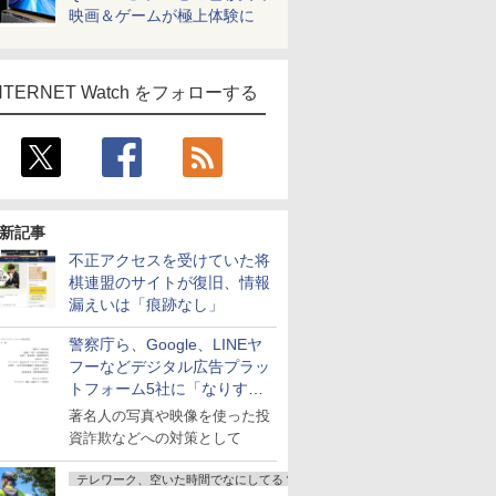
映画＆ゲームが極上体験に
NTERNET Watch をフォローする
新記事
不正アクセスを受けていた将
棋連盟のサイトが復旧、情報
漏えいは「痕跡なし」
警察庁ら、Google、LINEヤ
フーなどデジタル広告プラッ
トフォーム5社に「なりすま
し詐欺広告」対策強化を要請
著名人の写真や映像を使った投
資詐欺などへの対策として
テレワーク、空いた時間でなにしてる？