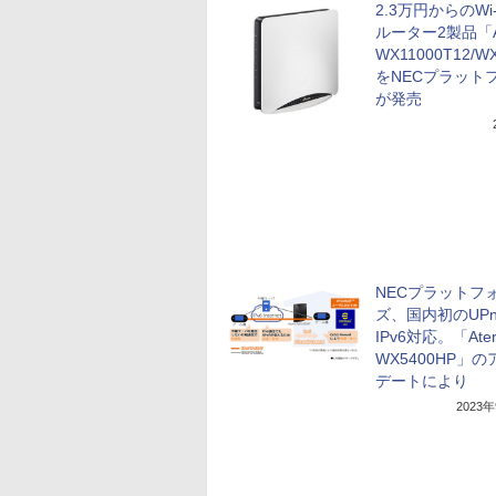
2.3万円からのWi-
ルーター2製品「A
WX11000T12/W
をNECプラット
が発売
NECプラットフ
ズ、国内初のUPn
IPv6対応。「Ate
WX5400HP」
デートにより
2023