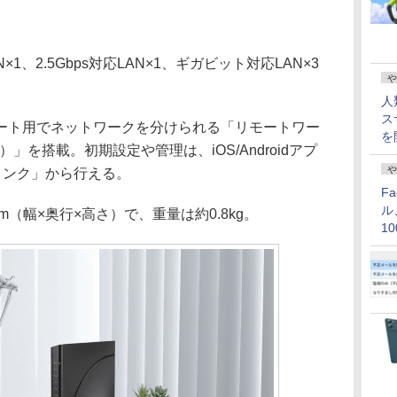
1、2.5Gbps対応LAN×1、ギガビット対応LAN×3
や
人
ス
ト用でネットワークを分けられる「リモートワー
を
）」を搭載。初期設定や管理は、iOS/Androidアプ
や
クリンク」から行える。
F
ル
mm（幅×奥行×高さ）で、重量は約0.8kg。
1
価