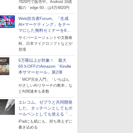
7820円で販売中。Android 16搭
載の「edge 60」は4万4820円
Web担当者Forum、「生成
AI×マーケティング」をテー
マにした無料セミナーを8月
27日にオンライン開催
サイバーエージェントや文藝春
秋、日本マイクロソフトなどが
登壇
5万冊以上が対象！ 最大
65％OFFのAmazon「Kindle
本サマーセール」第2弾
「MCP完全入門」「いちばん
やさしいAIリサーチの教本」な
どAI関連本も多数
エレコム、ゼブラと共同開発
した、タッチペンとしてもボ
ールペンとしても使える「ス
タイラスツーウェイ」発売
iPadにも紙にも、持ち替えずに
書き込める