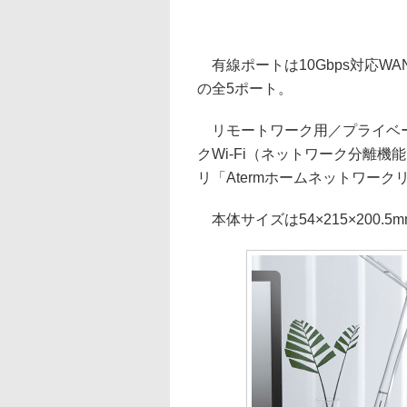
有線ポートは10Gbps対応WAN×
の全5ポート。
リモートワーク用／プライベー
クWi-Fi（ネットワーク分離機能
リ「Atermホームネットワー
本体サイズは54×215×200.5