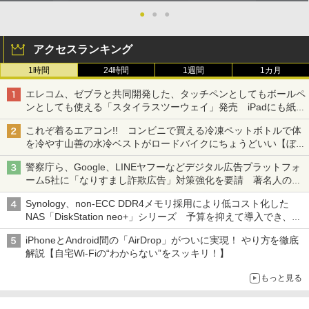
●
●
●
アクセスランキング
1時間
24時間
1週間
1カ月
エレコム、ゼブラと共同開発した、タッチペンとしてもボールペ
ンとしても使える「スタイラスツーウェイ」発売 iPadにも紙に
も、持ち替えずに書き込める
これぞ着るエアコン!! コンビニで買える冷凍ペットボトルで体
を冷やす山善の水冷ベストがロードバイクにちょうどいい【ぼっ
ち・ざ・ろーど！その14】【空いた時間でなにしてる？】
警察庁ら、Google、LINEヤフーなどデジタル広告プラットフォ
ーム5社に「なりすまし詐欺広告」対策強化を要請 著名人の写
真や映像を使った投資詐欺などへの対策として
Synology、non-ECC DDR4メモリ採用により低コスト化した
NAS「DiskStation neo+」シリーズ 予算を抑えて導入でき、
ECCメモリへのアップグレードも可能
iPhoneとAndroid間の「AirDrop」がついに実現！ やり方を徹底
解説【自宅Wi-Fiの“わからない”をスッキリ！】
もっと見る