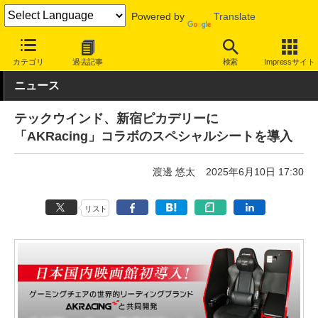
Powered by
Translate
INTERNET Watch
トピック
コンテンツ
カテゴリ
過去記事
検索
Impressサイト
ニュース
テックウインド、新宿ピカデリーに
「AKRacing」コラボのスペシャルシートを導入
渡邊 悠太
2025年6月10日 17:30
リスト