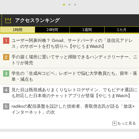
●
●
●
アクセスランキング
1時間
24時間
1週間
1カ月
ユーザー阿鼻叫喚？ Gmail、サードパーティの「送信元アドレ
ス」のサポートを打ち切りへ【やじうまWatch】
手の届く場所に置いてサッと掃除できるハンディクリーナー、ニ
トリが発売
学生の「生成AIコピペ」レポートで悩む大学教員たち。留年・落
単・減点も
見た目は既視感ありまくりなレトロデザイン、でもビデオ通話に
も対応した日本発のチャットアプリが登場【やじうまWatch】
radikoの配信基盤を設計した技術者、香取啓志氏が語る「放送×
インターネット」の次
もっと見る