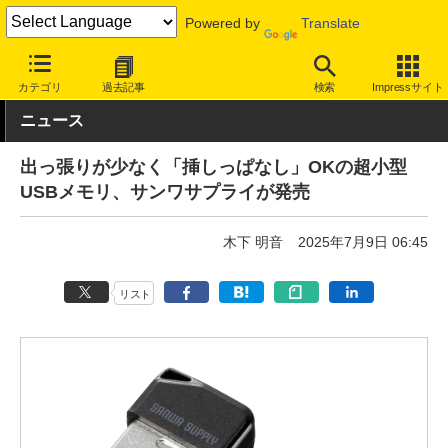
Powered by
Translate
INTERNET Watch
ハードウェア
ストレージ
カテゴリ
過去記事
検索
Impressサイト
ニュース
出っ張りが少なく「挿しっぱなし」OKの超小型
USBメモリ、サンワサプライが発売
木下 明音
2025年7月9日 06:45
リスト