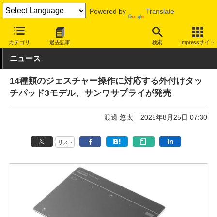
Powered by
Translate
INTERNET Watch
ハードウェア
周辺機器
カテゴリ
過去記事
検索
Impressサイト
ニュース
14種類のジェスチャー操作に対応する外付けタッ
チパッド3モデル、サンワサプライが発売
渡邊 悠太
2025年8月25日 07:30
リスト