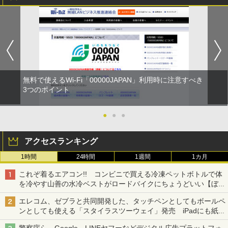
無料で使えるWi-Fi「00000JAPAN」利用時に注意すべき
3つのポイント
●
●
●
アクセスランキング
1時間
24時間
1週間
1カ月
これぞ着るエアコン!! コンビニで買える冷凍ペットボトルで体
を冷やす山善の水冷ベストがロードバイクにちょうどいい【ぼっ
ち・ざ・ろーど！その14】【空いた時間でなにしてる？】
エレコム、ゼブラと共同開発した、タッチペンとしてもボールペ
ンとしても使える「スタイラスツーウェイ」発売 iPadにも紙に
も、持ち替えずに書き込める
警察庁ら、Google、LINEヤフーなどデジタル広告プラットフォ