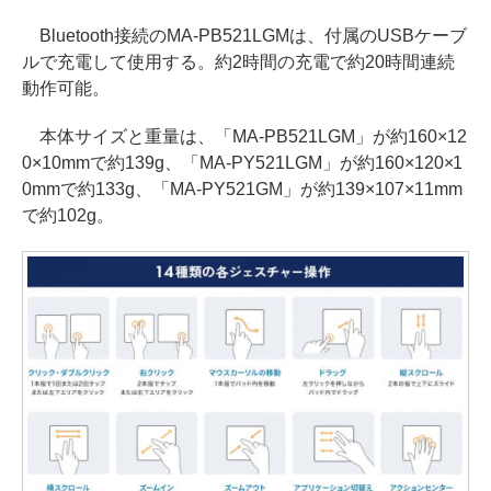
Bluetooth接続のMA-PB521LGMは、付属のUSBケーブ
ルで充電して使用する。約2時間の充電で約20時間連続
動作可能。
本体サイズと重量は、「MA-PB521LGM」が約160×12
0×10mmで約139g、「MA-PY521LGM」が約160×120×1
0mmで約133g、「MA-PY521GM」が約139×107×11mm
で約102g。