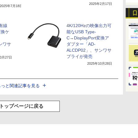
2025年2月17日
2025年7月18日
ら有線
4K/120Hzの映像出力可
変換ケ
能なUSB Type-
C→DisplayPort変換ア
サンワサ
ダプター「AD-
ALCDP02」、サンワサ
プライが発売
10月27日
2025年10月28日
もっと関連記事を見る
トップページに戻る