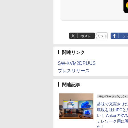
ポスト
リスト
シ
関連リンク
SW-KVM2DPUUS
プレスリリース
関連記事
テレワークグッズ・
趣味で充実させた
環境を社用PCと
い！ AnkerのK
テレワーク用に
た！