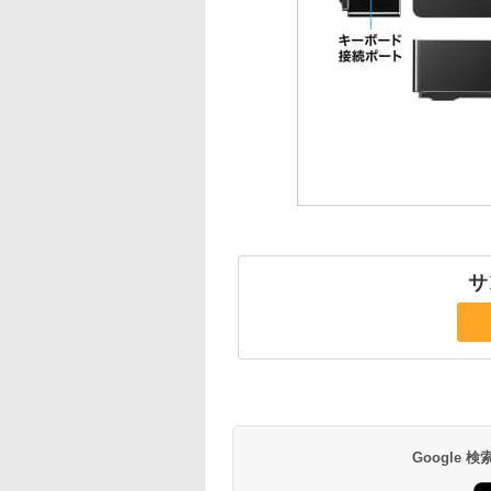
サ
Google