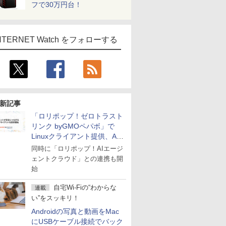
フで30万円台！
NTERNET Watch をフォローする
新記事
「ロリポップ！ゼロトラスト
リンク byGMOペパボ」で
Linuxクライアント提供、AI
エージェントの接続が容易に
同時に「ロリポップ！AIエージ
ェントクラウド」との連携も開
始
自宅Wi-Fiの“わからな
連載
い”をスッキリ！
Androidの写真と動画をMac
にUSBケーブル接続でバック