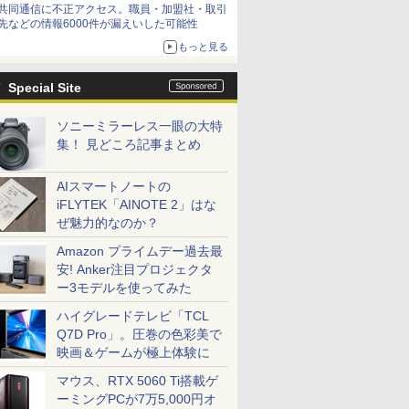
共同通信に不正アクセス。職員・加盟社・取引
先などの情報6000件が漏えいした可能性
もっと見る
Special Site
ソニーミラーレス一眼の大特
集！ 見どころ記事まとめ
AIスマートノートの
iFLYTEK「AINOTE 2」はな
ぜ魅力的なのか？
Amazon プライムデー過去最
安! Anker注目プロジェクタ
ー3モデルを使ってみた
ハイグレードテレビ「TCL
Q7D Pro」。圧巻の色彩美で
映画＆ゲームが極上体験に
マウス、RTX 5060 Ti搭載ゲ
ーミングPCが7万5,000円オ