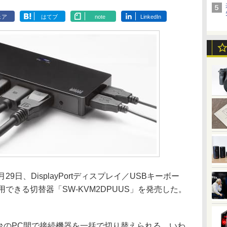
ェア
はてブ
note
LinkedIn
日、DisplayPortディスプレイ／USBキーボー
用できる切替器「SW-KVM2DPUUS」を発売した。
、2台のPC間で接続機器を一括で切り替えられる、いわ