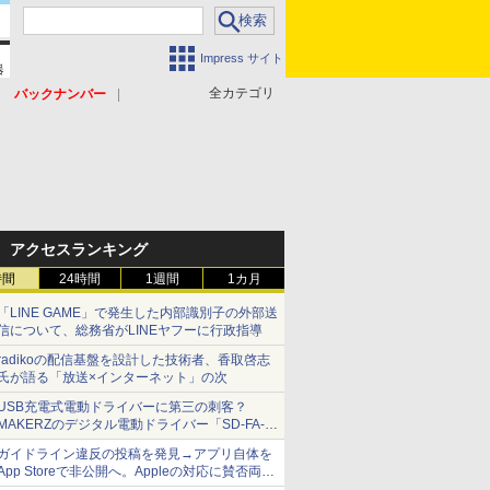
Impress サイト
全カテゴリ
バックナンバー
アクセスランキング
時間
24時間
1週間
1カ月
「LINE GAME」で発生した内部識別子の外部送
信について、総務省がLINEヤフーに行政指導
radikoの配信基盤を設計した技術者、香取啓志
氏が語る「放送×インターネット」の次
USB充電式電動ドライバーに第三の刺客？
MAKERZのデジタル電動ドライバー「SD-FA-
2000L」を、ベッセル、パナソニックと比較し
ガイドライン違反の投稿を発見→アプリ自体を
てみた 【テレワークグッズ・ミニレビュー 第
App Storeで非公開へ。Appleの対応に賛否両論
165回】
【やじうまWatch】