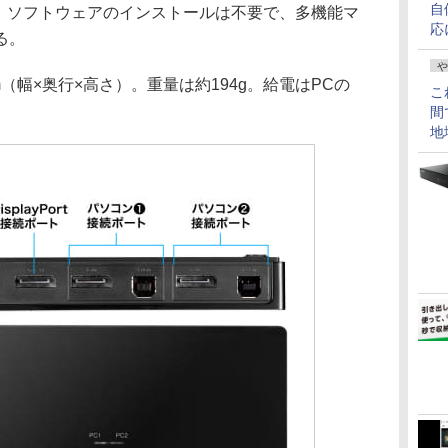
自
OS。ソフトウェアのインストールは不要で、多機能マ
応
る。
や
mm（幅×奥行×高さ）。重量は約194g。給電はPCの
こ
間
地