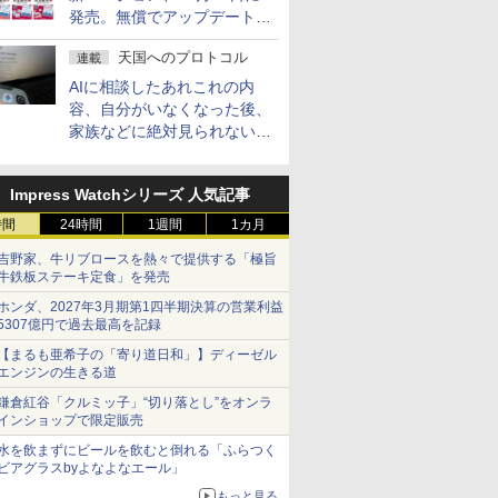
発売。無償でアップデートを
提供する早期購入キャンペー
天国へのプロトコル
連載
ンも
AIに相談したあれこれの内
容、自分がいなくなった後、
家族などに絶対見られないよ
うにするには？
Impress Watchシリーズ 人気記事
時間
24時間
1週間
1カ月
吉野家、牛リブロースを熱々で提供する「極旨
牛鉄板ステーキ定食」を発売
ホンダ、2027年3月期第1四半期決算の営業利益
5307億円で過去最高を記録
【まるも亜希子の「寄り道日和」】ディーゼル
エンジンの生きる道
鎌倉紅谷「クルミッ子」“切り落とし”をオンラ
インショップで限定販売
水を飲まずにビールを飲むと倒れる「ふらつく
ビアグラスbyよなよなエール」
もっと見る