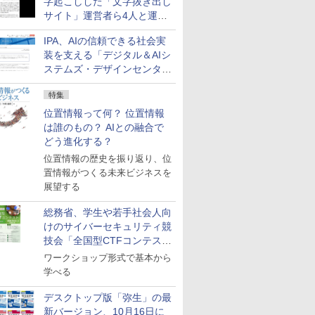
字起こしした「文字抜き出し
サイト」運営者ら4人と運営
法人に有罪判決
IPA、AIの信頼できる社会実
装を支える「デジタル＆AIシ
ステムズ・デザインセンタ
ー」新設
特集
位置情報って何？ 位置情報
は誰のもの？ AIとの融合で
どう進化する？
位置情報の歴史を振り返り、位
置情報がつくる未来ビジネスを
展望する
総務省、学生や若手社会人向
けのサイバーセキュリティ競
技会「全国型CTFコンテス
ト」を10月に開催、参加受付
ワークショップ形式で基本から
中
学べる
デスクトップ版「弥生」の最
新バージョン、10月16日に