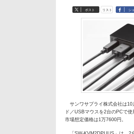
ポスト
リスト
シ
サンワサプライ株式会社は10月29
ド／USBマウスを2台のPCで使
市場想定価格は1万7600円。
「SW-KVM2DPUUS」は