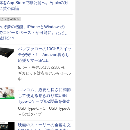
体をApp Storeで非公開へ。Appleの対
に賛否両論
じうまWatch
れぞ夢の機能、iPhoneとWindowsの
でコピー＆ペーストが可能に。ただし
域限定？
バッファローの10GbEスイッ
チが安い！ Amazon暮らし
応援サマーSALE
5ポートモデルは3万2380円、
ギガビット対応モデルもセール
中
エレコム、必要な長さに調節
して使える巻き取り式USB
Type-Cケーブル2製品を発売
USB Type-C－C、USB Type-A
－Cの2タイプ
映画のストーリーの全容を文