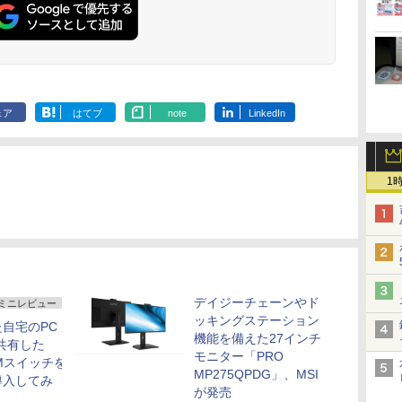
ェア
はてブ
note
LinkedIn
1
デイジーチェーンやド
ミニレビュー
ッキングステーション
自宅のPC
機能を備えた27インチ
共有した
モニター「PRO
VMスイッチを
MP275QPDG」、MSI
導入してみ
が発売