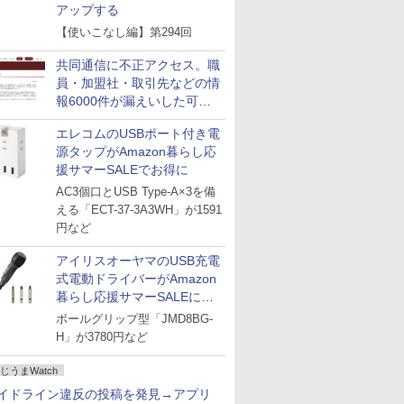
アップする
【使いこなし編】第294回
共同通信に不正アクセス。職
員・加盟社・取引先などの情
報6000件が漏えいした可能
性
エレコムのUSBポート付き電
源タップがAmazon暮らし応
援サマーSALEでお得に
AC3個口とUSB Type-A×3を備
える「ECT-37-3A3WH」が1591
円など
アイリスオーヤマのUSB充電
式電動ドライバーがAmazon
暮らし応援サマーSALEに登
場
ボールグリップ型「JMD8BG-
H」が3780円など
じうまWatch
イドライン違反の投稿を発見→アプリ