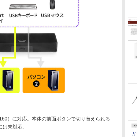
6×2160）に対応。本体の前面ボタンで切り替えられる
や
には未対応。
ガ