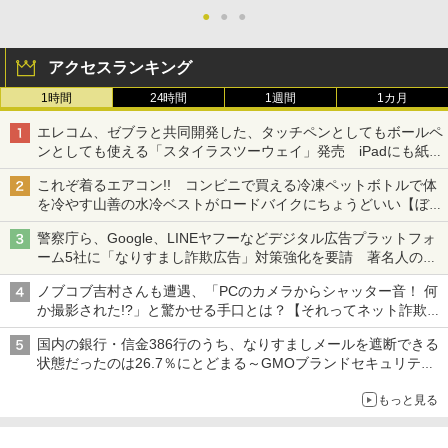
●
●
●
アクセスランキング
1時間
24時間
1週間
1カ月
エレコム、ゼブラと共同開発した、タッチペンとしてもボールペ
ンとしても使える「スタイラスツーウェイ」発売 iPadにも紙に
も、持ち替えずに書き込める
これぞ着るエアコン!! コンビニで買える冷凍ペットボトルで体
を冷やす山善の水冷ベストがロードバイクにちょうどいい【ぼっ
ち・ざ・ろーど！その14】【空いた時間でなにしてる？】
警察庁ら、Google、LINEヤフーなどデジタル広告プラットフォ
ーム5社に「なりすまし詐欺広告」対策強化を要請 著名人の写
真や映像を使った投資詐欺などへの対策として
ノブコブ吉村さんも遭遇、「PCのカメラからシャッター音！ 何
か撮影された!?」と驚かせる手口とは？【それってネット詐欺で
すよ！】
国内の銀行・信金386行のうち、なりすましメールを遮断できる
状態だったのは26.7％にとどまる～GMOブランドセキュリティ
調査
もっと見る