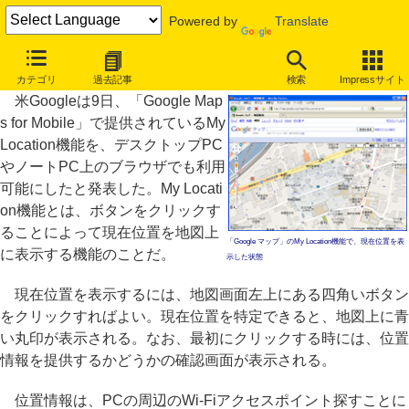
Powered by
Translate
Google マップ、現在位置確認がPC向けブラウザでも可能に
カテゴリ
過去記事
検索
Impressサイト
米Googleは9日、「Google Map
s for Mobile」で提供されているMy
Location機能を、デスクトップPC
やノートPC上のブラウザでも利用
可能にしたと発表した。My Locati
on機能とは、ボタンをクリックす
ることによって現在位置を地図上
「Google マップ」のMy Location機能で、現在位置を表
に表示する機能のことだ。
示した状態
現在位置を表示するには、地図画面左上にある四角いボタン
をクリックすればよい。現在位置を特定できると、地図上に青
い丸印が表示される。なお、最初にクリックする時には、位置
情報を提供するかどうかの確認画面が表示される。
位置情報は、PCの周辺のWi-Fiアクセスポイント探すことに