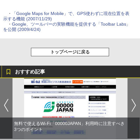
・
「Google Maps for Mobile」で、GPS使わずに現在位置を表
示する機能 (2007/11/29)
・
Google、ツールバーの実験機能を提供する「Toolbar Labs」
を公開 (2009/4/24)
トップページに戻る
おすすめ記事
無料で使えるWi-Fi「00000JAPAN」利用時に注意すべき
3つのポイント