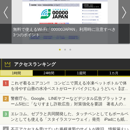
無料で使えるWi-Fi「00000JAPAN」利用時に注意すべき
3つのポイント
●
●
●
アクセスランキング
1時間
24時間
1週間
1カ月
これぞ着るエアコン!! コンビニで買える冷凍ペットボトルで体
を冷やす山善の水冷ベストがロードバイクにちょうどいい【ぼっ
ち・ざ・ろーど！その14】【空いた時間でなにしてる？】
警察庁ら、Google、LINEヤフーなどデジタル広告プラットフォ
ーム5社に「なりすまし詐欺広告」対策強化を要請 著名人の写
真や映像を使った投資詐欺などへの対策として
エレコム、ゼブラと共同開発した、タッチペンとしてもボールペ
ンとしても使える「スタイラスツーウェイ」発売 iPadにも紙に
も、持ち替えずに書き込める
不正アクセスを受けていた将棋連盟のサイトが復旧、情報漏えい