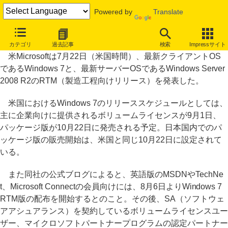
Powered by
Translate
Windows 7とWindows Server 2008 R2が開発完了、RTMへ
カテゴリ
過去記事
検索
Impressサイト
米Microsoftは7月22日（米国時間）、最新クライアントOS
であるWindows 7と、最新サーバーOSであるWindows Server
2008 R2のRTM（製造工程向けリリース）を発表した。
米国におけるWindows 7のリリーススケジュールとしては、
主に企業向けに提供されるボリュームライセンスが9月1日、
パッケージ版が10月22日に発売される予定。日本国内でのパ
ッケージ版の販売開始は、米国と同じ10月22日に設定されて
いる。
また同社の公式ブログによると、英語版のMSDNやTechNe
t、Microsoft Connectの会員向けには、8月6日よりWindows 7
RTM版の配布を開始するとのこと。その後、SA（ソフトウェ
アアシュアランス）を契約しているボリュームライセンスユー
ザー、マイクロソフトパートナープログラムの認定パートナー