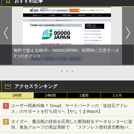
おすすめ記事
無料で使えるWi-Fi「00000JAPAN」利用時に注意すべき
3つのポイント
●
●
●
アクセスランキング
1時間
24時間
1週間
1カ月
ユーザー阿鼻叫喚？ Gmail、サードパーティの「送信元アドレ
ス」のサポートを打ち切りへ【やじうまWatch】
タイガー、魔法瓶の技術を応用した断熱材をデータセンターに提
供、東急グループの実証実験で 「ステンレス密封真空断熱パネ
ル TIVIP」