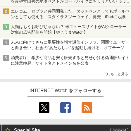
を冷やす山善の水冷ベストがロードバイクにちょうどいい【ぼっ
ち・ざ・ろーど！その14】【空いた時間でなにしてる？】
エレコム、ゼブラと共同開発した、タッチペンとしてもボールペ
ンとしても使える「スタイラスツーウェイ」発売 iPadにも紙に
も、持ち替えずに書き込める
人類はもうお呼びじゃない？ 米ニュースサイトがAIクローラー
対象の広告配信を開始【やじうまWatch】
未来に向けてさらに重要性を増す通信インフラ、関西でユーザー
と向き合い、社会の“あたらしい”を起動し続ける～オプテージ
消費者庁、希少な商品を安く販売すると見せかける偽通販サイト
に注意喚起、サイト名とドメイン名を公表
もっと見る
INTERNET Watch をフォローする
Special Site