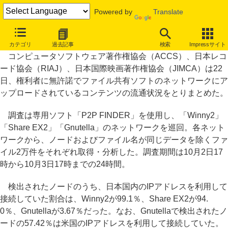
Powered by
Translate
Winny/Shareファイルの約半数「著作権侵害コンテンツと推測」
カテゴリ
過去記事
検索
Impressサイト
コンピュータソフトウェア著作権協会（ACCS）、日本レコ
ード協会（RIAJ）、日本国際映画著作権協会（JIMCA）は22
日、権利者に無許諾でファイル共有ソフトのネットワークにア
ップロードされているコンテンツの流通状況をとりまとめた。
調査は専用ソフト「P2P FINDER」を使用し、「Winny2」
「Share EX2」「Gnutella」のネットワークを巡回。各ネット
ワークから、ノードおよびファイル名が同じデータを除くファ
イル2万件をそれぞれ取得・分析した。調査期間は10月2日17
時から10月3日17時までの24時間。
検出されたノードのうち、日本国内のIPアドレスを利用して
接続していた割合は、Winny2が99.1％、Share EX2が94.
0％、Gnutellaが3.67％だった。なお、Gnutellaで検出されたノ
ードの57.42％は米国のIPアドレスを利用して接続していた。