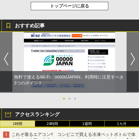
トップページに戻る
おすすめ記事
無料で使えるWi-Fi「00000JAPAN」利用時に注意すべき
3つのポイント
●
●
●
アクセスランキング
1時間
24時間
1週間
1カ月
これぞ着るエアコン!! コンビニで買える冷凍ペットボトルで体