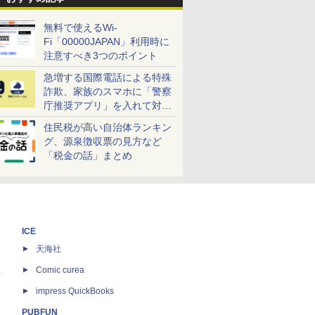
無料で使えるWi-
Fi「00000JAPAN」利用時に
注意すべき3つのポイント
急増する国際電話による特殊
詐欺、家族のスマホに「警察
庁推奨アプリ」を入れて対策
しよう！
住民税が高い自治体ランキン
グ、源泉徴収票の見方など
「税金の話」まとめ
ICE
天海社
ス
Comic curea
impress QuickBooks
PUBFUN