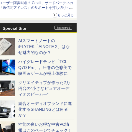
ユーザー阿鼻叫喚？ Gmail、サードパーティの
アップグレードも可能
「送信元アドレス」のサポートを打ち切りへ
【やじうまWatch】
もっと見る
Special Site
AIスマートノートの
iFLYTEK「AINOTE 2」はな
ぜ魅力的なのか？
ハイグレードテレビ「TCL
Q7D Pro」。圧巻の色彩美で
映画＆ゲームが極上体験に
クリエイティブが作った2万
円台の“小さなピュアオーデ
ィオスピーカー”
総合オーディオブランドに進
化するSHANLINGとは何者
か？
性能の良いお得な中古PC情
報はこのページでチェック！