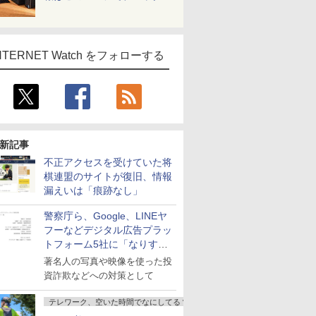
NTERNET Watch をフォローする
新記事
不正アクセスを受けていた将
棋連盟のサイトが復旧、情報
漏えいは「痕跡なし」
警察庁ら、Google、LINEヤ
フーなどデジタル広告プラッ
トフォーム5社に「なりすま
し詐欺広告」対策強化を要請
著名人の写真や映像を使った投
資詐欺などへの対策として
テレワーク、空いた時間でなにしてる？