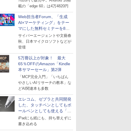
7820円で販売中。Android 16搭
載の「edge 60」は4万4820円
Web担当者Forum、「生成
AI×マーケティング」をテー
マにした無料セミナーを8月
27日にオンライン開催
サイバーエージェントや文藝春
秋、日本マイクロソフトなどが
登壇
5万冊以上が対象！ 最大
65％OFFのAmazon「Kindle
本サマーセール」第2弾
「MCP完全入門」「いちばん
やさしいAIリサーチの教本」な
どAI関連本も多数
エレコム、ゼブラと共同開発
した、タッチペンとしてもボ
ールペンとしても使える「ス
タイラスツーウェイ」発売
iPadにも紙にも、持ち替えずに
書き込める