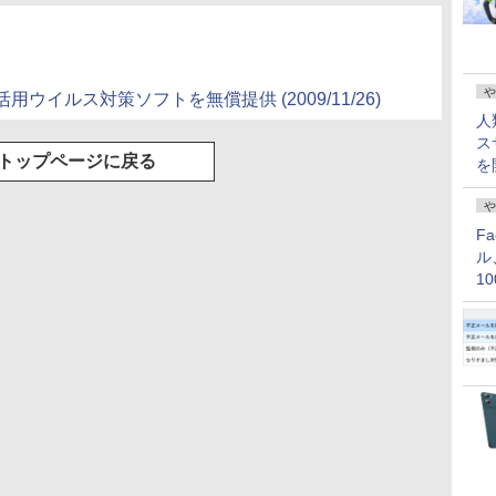
や
イルス対策ソフトを無償提供 (2009/11/26)
人
ス
トップページに戻る
を
や
F
ル
1
価