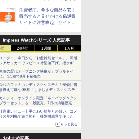
消費者庁、希少な商品を安く
販売すると見せかける偽通販
サイトに注意喚起、サイト名
とドメイン名を公表
Impress Watchシリーズ 人気記事
時間
24時間
1週間
1カ月
ユニクロ、今日から「お盆特別セール」。涼感
シアサッカーワンピース待望値下げ、撥水ギア
ショーツは1990円に
東映の歴代オープニング映像がカプセルトイ
に。全5種で8月下旬発売
令和のファミコンディスクシステム？安価に書
き換え可能なGB用「しましまディスクシステ
ム」
カルディ、オンライン限定「ネコバッグ＆タン
ブラーセット」を一般販売。7月の抽選販売の
当選無効分
【家電レビュー】手ごわい雑草との戦い、コメ
リの草刈機で完全勝利 掃除機感覚で使えた
もっと見る
おすすめ記事