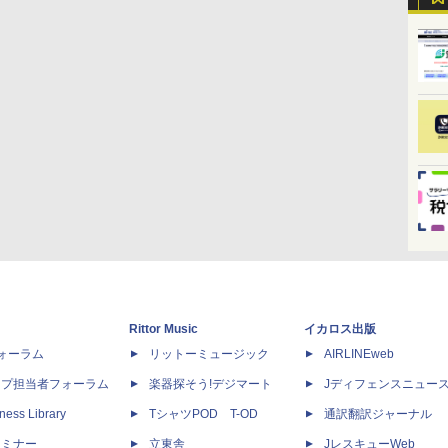
Rittor Music
イカロス出版
dフォーラム
リットーミュージック
AIRLINEweb
ップ担当者フォーラム
楽器探そう!デジマート
Jディフェンスニュー
ness Library
TシャツPOD T-OD
通訳翻訳ジャーナル
セミナー
立東舎
JレスキューWeb