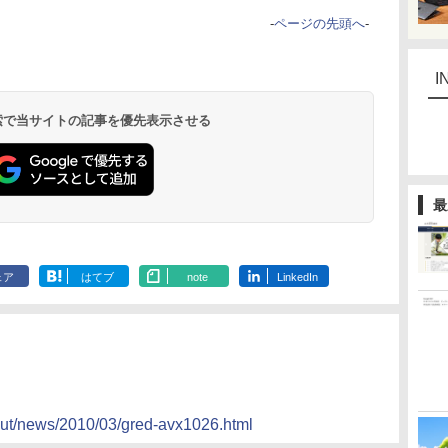
-
ページの先頭へ
-
I
 検索で当サイトの記事を優先表示させる
最
ェア
はてブ
note
LinkedIn
bout/news/2010/03/gred-avx1026.html