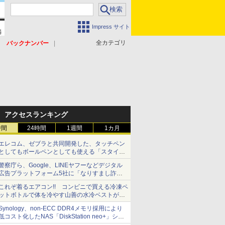
Impress サイト
全カテゴリ
バックナンバー
アクセスランキング
時間
24時間
1週間
1カ月
エレコム、ゼブラと共同開発した、タッチペン
としてもボールペンとしても使える「スタイラ
スツーウェイ」発売 iPadにも紙にも、持ち替
警察庁ら、Google、LINEヤフーなどデジタル
えずに書き込める
広告プラットフォーム5社に「なりすまし詐欺
広告」対策強化を要請 著名人の写真や映像を
これぞ着るエアコン!! コンビニで買える冷凍ペ
使った投資詐欺などへの対策として
ットボトルで体を冷やす山善の水冷ベストがロ
ードバイクにちょうどいい【ぼっち・ざ・ろー
Synology、non-ECC DDR4メモリ採用により
ど！その14】【空いた時間でなにしてる？】
低コスト化したNAS「DiskStation neo+」シリ
ーズ 予算を抑えて導入でき、ECCメモリへの