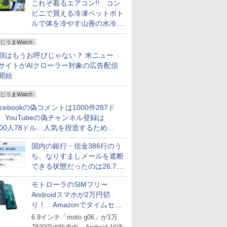
これぞ着るエアコン!! コン
ビニで買える冷凍ペットボト
ルで体を冷やす山善の水冷ベ
ストがロードバイクにちょう
じうまWatch
どいい【ぼっち・ざ・ろー
ど！その14】
類はもうお呼びじゃない？ 米ニュー
サイトがAIクローラー対象の広告配信
開始
じうまWatch
acebookの偽コメントは1000件287ド
、YouTubeの偽チャンネル登録は
000人78ドル…人気を捏造するための
格リストが公開中
国内の銀行・信金386行のう
ち、なりすましメールを遮断
できる状態だったのは26.7％
にとどまる～GMOブランド
モトローラのSIMフリー
セキュリティ調査
Androidスマホが2万円切
り！ Amazonでタイムセー
ル
6.9インチ「moto g06」が1万