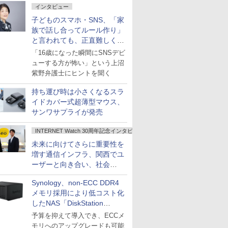
インタビュー
子どものスマホ・SNS、「家
族で話し合ってルール作り」
と言われても、正直難しくな
いですか？
「16歳になった瞬間にSNSデビ
ューする方が怖い」という上沼
紫野弁護士にヒントを聞く
持ち運び時は小さくなるスラ
イドカバー式超薄型マウス、
サンワサプライが発売
INTERNET Watch 30周年記念インタビュー
未来に向けてさらに重要性を
増す通信インフラ、関西でユ
ーザーと向き合い、社会
の“あたらしい”を起動し続け
Synology、non-ECC DDR4
る～オプテージ
メモリ採用により低コスト化
したNAS「DiskStation
neo+」シリーズ
予算を抑えて導入でき、ECCメ
モリへのアップグレードも可能