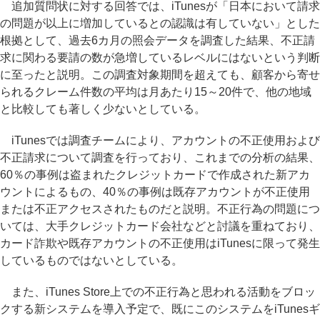
追加質問状に対する回答では、iTunesが「日本において請求
の問題が以上に増加しているとの認識は有していない」とした
根拠として、過去6カ月の照会データを調査した結果、不正請
求に関わる要請の数が急増しているレベルにはないという判断
に至ったと説明。この調査対象期間を超えても、顧客から寄せ
られるクレーム件数の平均は月あたり15～20件で、他の地域
と比較しても著しく少ないとしている。
iTunesでは調査チームにより、アカウントの不正使用および
不正請求について調査を行っており、これまでの分析の結果、
60％の事例は盗まれたクレジットカードで作成された新アカ
ウントによるもの、40％の事例は既存アカウントが不正使用
または不正アクセスされたものだと説明。不正行為の問題につ
いては、大手クレジットカード会社などと討議を重ねており、
カード詐欺や既存アカウントの不正使用はiTunesに限って発生
しているものではないとしている。
また、iTunes Store上での不正行為と思われる活動をブロッ
クする新システムを導入予定で、既にこのシステムをiTunesギ