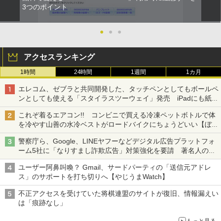
3つのポイント
●
●
●
アクセスランキング
1時間
24時間
1週間
1カ月
エレコム、ゼブラと共同開発した、タッチペンとしてもボールペ
ンとしても使える「スタイラスツーウェイ」発売 iPadにも紙に
も、持ち替えずに書き込める
これぞ着るエアコン!! コンビニで買える冷凍ペットボトルで体
を冷やす山善の水冷ベストがロードバイクにちょうどいい【ぼっ
ち・ざ・ろーど！その14】【空いた時間でなにしてる？】
警察庁ら、Google、LINEヤフーなどデジタル広告プラットフォ
ーム5社に「なりすまし詐欺広告」対策強化を要請 著名人の写
真や映像を使った投資詐欺などへの対策として
ユーザー阿鼻叫喚？ Gmail、サードパーティの「送信元アドレ
ス」のサポートを打ち切りへ【やじうまWatch】
不正アクセスを受けていた将棋連盟のサイトが復旧、情報漏えい
は「痕跡なし」
もっと見る