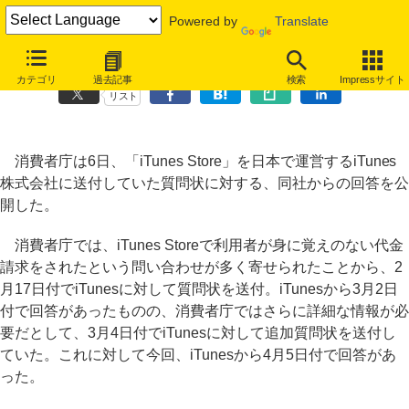
Powered by
Translate
iTunes社が不当請求問題で検知システム導入へ、消費者庁に回答
カテゴリ
過去記事
検索
Impressサイト
リスト
消費者庁は6日、「iTunes Store」を日本で運営するiTunes
株式会社に送付していた質問状に対する、同社からの回答を公
開した。
消費者庁では、iTunes Storeで利用者が身に覚えのない代金
請求をされたという問い合わせが多く寄せられたことから、2
月17日付でiTunesに対して質問状を送付。iTunesから3月2日
付で回答があったものの、消費者庁ではさらに詳細な情報が必
要だとして、3月4日付でiTunesに対して追加質問状を送付し
ていた。これに対して今回、iTunesから4月5日付で回答があ
った。