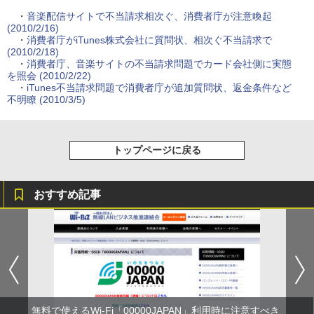
・
音楽配信サイトで不当請求相次ぐ、消費者庁が注意喚起
(2010/2/16)
・
消費者庁がiTunes株式会社に質問状、相次ぐ不当請求で
(2010/2/18)
・
消費者庁、音楽サイトの不当請求問題でカード会社側に実態
を照会 (2010/2/22)
・
iTunes不当請求問題で消費者庁が追加質問状、返金条件など
不明瞭 (2010/3/5)
トップページに戻る
おすすめ記事
無料で使えるWi-Fi「00000JAPAN」利用時に注意すべき