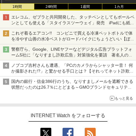
1時間
24時間
1週間
1カ月
エレコム、ゼブラと共同開発した、タッチペンとしてもボールペ
ンとしても使える「スタイラスツーウェイ」発売 iPadにも紙に
も、持ち替えずに書き込める
これぞ着るエアコン!! コンビニで買える冷凍ペットボトルで体
を冷やす山善の水冷ベストがロードバイクにちょうどいい【ぼっ
ち・ざ・ろーど！その14】【空いた時間でなにしてる？】
警察庁ら、Google、LINEヤフーなどデジタル広告プラットフォ
ーム5社に「なりすまし詐欺広告」対策強化を要請 著名人の写
真や映像を使った投資詐欺などへの対策として
ノブコブ吉村さんも遭遇、「PCのカメラからシャッター音！ 何
か撮影された!?」と驚かせる手口とは？【それってネット詐欺で
すよ！】
国内の銀行・信金386行のうち、なりすましメールを遮断できる
状態だったのは26.7％にとどまる～GMOブランドセキュリティ
調査
もっと見る
INTERNET Watch をフォローする