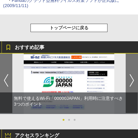
・
Pandaのクラウド型無料ウイルス対策ソフトが正式版に
(2009/11/11)
トップページに戻る
おすすめ記事
無料で使えるWi-Fi「00000JAPAN」利用時に注意すべき
3つのポイント
●
●
●
アクセスランキング