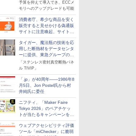
neo+」シリーズ
予算を抑えて導入でき、ECCメ
モリへのアップグレードも可能
消費者庁、希少な商品を安く
販売すると見せかける偽通販
サイトに注意喚起、サイト名
とドメイン名を公表
タイガー、魔法瓶の技術を応
用した断熱材をデータセンタ
ーに提供、東急グループの実
証実験で
「ステンレス密封真空断熱パネ
ル TIVIP」
「.jp」が40周年――1986年8
月5日、Jon Postel氏から村
井純氏に委任
ニフティ、「Maker Faire
Tokyo 2026」のペアチケッ
トが当たるキャンペーンをX
で実施。8月16日まで
ウェブアクセシビリティ評価
ツール「miChecker」に脆弱