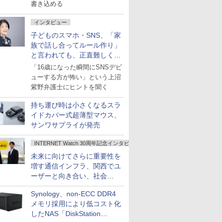
書き込める
インタビュー
子どものスマホ・SNS、「家
族で話し合ってルール作り」
と言われても、正直難しくな
いですか？
「16歳になった瞬間にSNSデビ
ューする方が怖い」という上沼
紫野弁護士にヒントを聞く
持ち運び時は小さくなるスラ
イドカバー式超薄型マウス、
サンワサプライが発売
INTERNET Watch 30周年記念インタビュー
未来に向けてさらに重要性を
増す通信インフラ、関西でユ
ーザーと向き合い、社会
の“あたらしい”を起動し続け
Synology、non-ECC DDR4
る～オプテージ
メモリ採用により低コスト化
したNAS「DiskStation