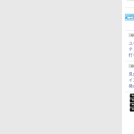
や
ユ
テ
打
や
見
イ
発