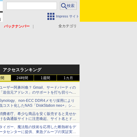
Impress サイト
全カテゴリ
バックナンバー
アクセスランキング
時間
24時間
1週間
1カ月
ユーザー阿鼻叫喚？ Gmail、サードパーティの
「送信元アドレス」のサポートを打ち切りへ
【やじうまWatch】
Synology、non-ECC DDR4メモリ採用により
低コスト化したNAS「DiskStation neo+」シリ
ーズ 予算を抑えて導入でき、ECCメモリへの
消費者庁、希少な商品を安く販売すると見せか
アップグレードも可能
ける偽通販サイトに注意喚起、サイト名とドメ
イン名を公表
タイガー、魔法瓶の技術を応用した断熱材をデ
ータセンターに提供、東急グループの実証実験
で 「ステンレス密封真空断熱パネル TIVIP」