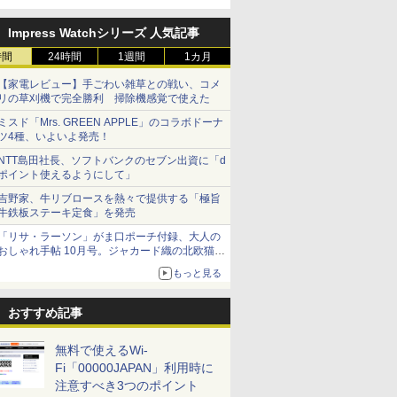
Impress Watchシリーズ 人気記事
時間
24時間
1週間
1カ月
【家電レビュー】手ごわい雑草との戦い、コメ
リの草刈機で完全勝利 掃除機感覚で使えた
ミスド「Mrs. GREEN APPLE」のコラボドーナ
ツ4種、いよいよ発売！
NTT島田社長、ソフトバンクのセブン出資に「d
ポイント使えるようにして」
吉野家、牛リブロースを熱々で提供する「極旨
牛鉄板ステーキ定食」を発売
「リサ・ラーソン」がま口ポーチ付録、大人の
おしゃれ手帖 10月号。ジャカード織の北欧猫デ
ザイン
もっと見る
おすすめ記事
無料で使えるWi-
Fi「00000JAPAN」利用時に
注意すべき3つのポイント