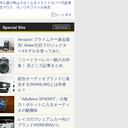
持ち運び時は小さくなるスライドカバー式超薄
型マウス、サンワサプライが発売
もっと見る
Special Site
Amazon プライムデー過去最
安! Anker注目プロジェクタ
ー3モデルを使ってみた
ソニーミラーレス一眼の大特
集！ 見どころ記事まとめ
総合オーディオブランドに進
化するSHANLINGとは何者
か？
「A&ultima SP4000T」の魅
力！ポケットに入るオーディ
オの醍醐味
レイズのプレミアムカー向け
ブランドHOMURAから