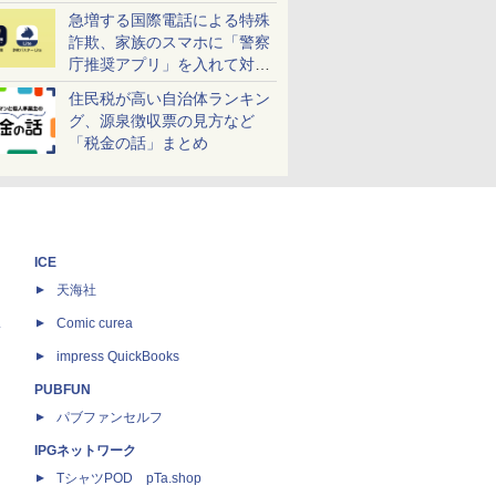
急増する国際電話による特殊
詐欺、家族のスマホに「警察
庁推奨アプリ」を入れて対策
しよう！
住民税が高い自治体ランキン
グ、源泉徴収票の見方など
「税金の話」まとめ
ICE
天海社
ス
Comic curea
impress QuickBooks
PUBFUN
パブファンセルフ
IPGネットワーク
TシャツPOD pTa.shop