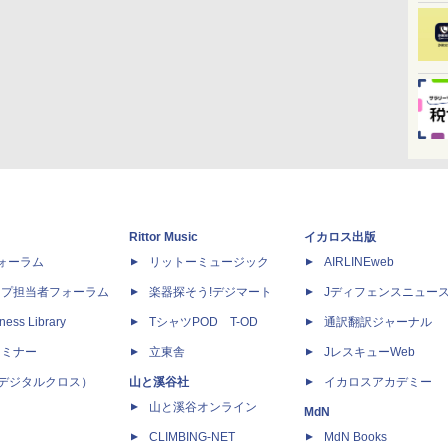
Rittor Music
イカロス出版
dフォーラム
リットーミュージック
AIRLINEweb
ップ担当者フォーラム
楽器探そう!デジマート
Jディフェンスニュー
ness Library
TシャツPOD T-OD
通訳翻訳ジャーナル
セミナー
立東舎
JレスキューWeb
 X（デジタルクロス）
山と溪谷社
イカロスアカデミー
山と溪谷オンライン
MdN
CLIMBING-NET
MdN Books