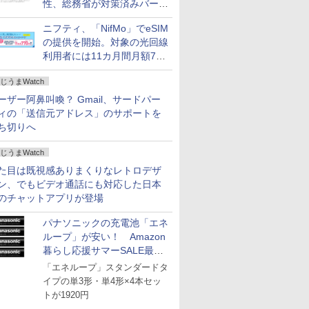
性、総務省が対策済みバージ
ョンへの更新を呼び掛け
ニフティ、「NifMo」でeSIM
の提供を開始。対象の光回線
利用者には11カ月間月額770
円割引のキャンペーン
じうまWatch
ーザー阿鼻叫喚？ Gmail、サードパー
ィの「送信元アドレス」のサポートを
ち切りへ
じうまWatch
た目は既視感ありまくりなレトロデザ
ン、でもビデオ通話にも対応した日本
のチャットアプリが登場
パナソニックの充電池「エネ
ループ」が安い！ Amazon
暮らし応援サマーSALE最終
日
「エネループ」スタンダードタ
イプの単3形・単4形×4本セッ
トが1920円