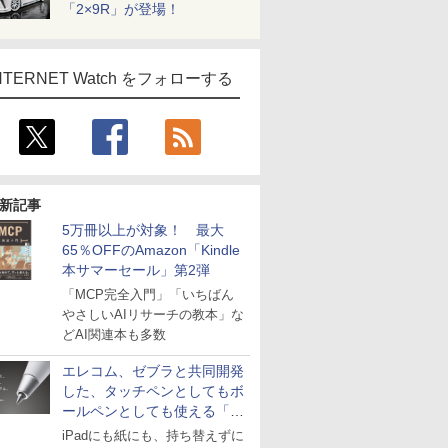
「2×9R」が登場！
NTERNET Watch をフォローする
新記事
5万冊以上が対象！ 最大
65％OFFのAmazon「Kindle
本サマーセール」第2弾
「MCP完全入門」「いちばん
やさしいAIリサーチの教本」な
どAI関連本も多数
エレコム、ゼブラと共同開発
した、タッチペンとしてもボ
ールペンとしても使える「ス
タイラスツーウェイ」発売
iPadにも紙にも、持ち替えずに