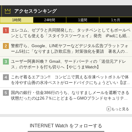
アクセスランキング
1時間
24時間
1週間
1カ月
エレコム、ゼブラと共同開発した、タッチペンとしてもボールペ
ンとしても使える「スタイラスツーウェイ」発売 iPadにも紙に
も、持ち替えずに書き込める
警察庁ら、Google、LINEヤフーなどデジタル広告プラットフォ
ーム5社に「なりすまし詐欺広告」対策強化を要請 著名人の写
真や映像を使った投資詐欺などへの対策として
ユーザー阿鼻叫喚？ Gmail、サードパーティの「送信元アドレ
ス」のサポートを打ち切りへ【やじうまWatch】
これぞ着るエアコン!! コンビニで買える冷凍ペットボトルで体
を冷やす山善の水冷ベストがロードバイクにちょうどいい【ぼっ
ち・ざ・ろーど！その14】【空いた時間でなにしてる？】
国内の銀行・信金386行のうち、なりすましメールを遮断できる
状態だったのは26.7％にとどまる～GMOブランドセキュリティ
調査
もっと見る
INTERNET Watch をフォローする