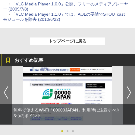
・
「VLC Media Player 1.0.0」公開、フリーのメディアプレーヤ
ー (2009/7/8)
・
「VLC Media Player 1.1.0」では、AOLの要請でSHOUTcast
モジュールを除去 (2010/6/22)
トップページに戻る
おすすめ記事
無料で使えるWi-Fi「00000JAPAN」利用時に注意すべき
3つのポイント
●
●
●