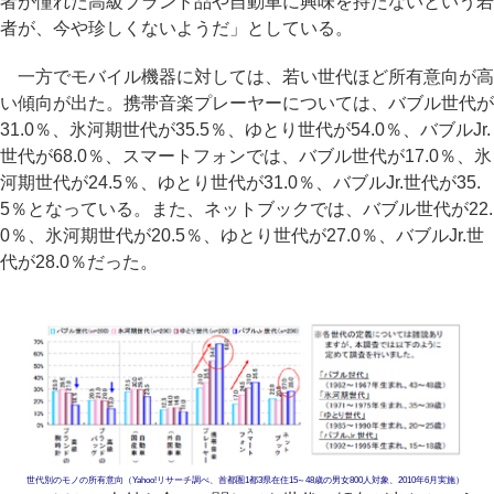
者が憧れた高級ブランド品や自動車に興味を持たないという若
者が、今や珍しくないようだ」としている。
一方でモバイル機器に対しては、若い世代ほど所有意向が高
い傾向が出た。携帯音楽プレーヤーについては、バブル世代が
31.0％、氷河期世代が35.5％、ゆとり世代が54.0％、バブルJr.
世代が68.0％、スマートフォンでは、バブル世代が17.0％、氷
河期世代が24.5％、ゆとり世代が31.0％、バブルJr.世代が35.
5％となっている。また、ネットブックでは、バブル世代が22.
0％、氷河期世代が20.5％、ゆとり世代が27.0％、バブルJr.世
代が28.0％だった。
世代別のモノの所有意向（Yahoo!リサーチ調べ、首都圏1都3県在住15～48歳の男女800人対象、2010年6月実施）