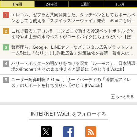
1時間
24時間
1週間
1カ月
エレコム、ゼブラと共同開発した、タッチペンとしてもボールペ
ンとしても使える「スタイラスツーウェイ」発売 iPadにも紙に
も、持ち替えずに書き込める
これぞ着るエアコン!! コンビニで買える冷凍ペットボトルで体
を冷やす山善の水冷ベストがロードバイクにちょうどいい【ぼっ
ち・ざ・ろーど！その14】【空いた時間でなにしてる？】
警察庁ら、Google、LINEヤフーなどデジタル広告プラットフォ
ーム5社に「なりすまし詐欺広告」対策強化を要請 著名人の写
真や映像を使った投資詐欺などへの対策として
ハリー・ポッターの明かりをつける呪文「ルーモス」、日本語環
境のiPhoneでもそのまま使えると話題に【やじうまWatch】
ユーザー阿鼻叫喚？ Gmail、サードパーティの「送信元アドレ
ス」のサポートを打ち切りへ【やじうまWatch】
もっと見る
INTERNET Watch をフォローする