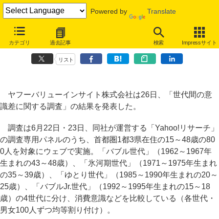
Powered by
Translate
バブルJr.世代、高級ブランド品離れの一方で、モバイル機器に高い所
カテゴリ
過去記事
検索
Impressサイト
有意向
リスト
ヤフーバリューインサイト株式会社は26日、「世代間の意
識差に関する調査」の結果を発表した。
調査は6月22日・23日、同社が運営する「Yahoo!リサーチ」
の調査専用パネルのうち、首都圏1都3県在住の15～48歳の80
0人を対象にウェブで実施。「バブル世代」（1962～1967年
生まれの43～48歳）、「氷河期世代」（1971～1975年生まれ
の35～39歳）、「ゆとり世代」（1985～1990年生まれの20～
25歳）、「バブルJr.世代」（1992～1995年生まれの15～18
歳）の4世代に分け、消費意識などを比較している（各世代・
男女100人ずつ均等割り付け）。