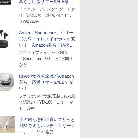
暮らし応援サマーSALE最終
日
「エネループ」スタンダードタ
イプの単3形・単4形×4本セッ
トが1920円
Anker「Soundcore」シリー
ズのワイヤレスイヤホンが安
い！ Amazon暮らし応援サ
マーSALE
アクティブノイキャン対応
「Soundcore P31i」が4990円
など
山善の食器乾燥機がAmazon
暮らし応援サマーSALEで安
い！
プラモデルの乾燥用途にも人気
で話題の「YD-180（LH）」が
セール中
手の届く場所に置いてサッと
掃除できるハンディクリーナ
ー、ニトリが発売