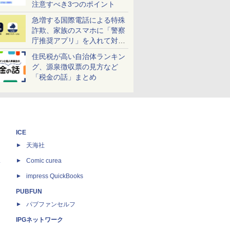
注意すべき3つのポイント
急増する国際電話による特殊
詐欺、家族のスマホに「警察
庁推奨アプリ」を入れて対策
しよう！
住民税が高い自治体ランキン
グ、源泉徴収票の見方など
「税金の話」まとめ
ICE
天海社
ス
Comic curea
impress QuickBooks
PUBFUN
パブファンセルフ
IPGネットワーク