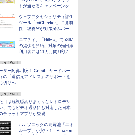
トが当たるキャンペーンをX
で実施。8月16日まで
ウェブアクセシビリティ評価
ツール「miChecker」に脆弱
性、総務省が対策済みバージ
ョンへの更新を呼び掛け
ニフティ、「NifMo」でeSIM
の提供を開始。対象の光回線
利用者には11カ月間月額770
円割引のキャンペーン
じうまWatch
ーザー阿鼻叫喚？ Gmail、サードパー
ィの「送信元アドレス」のサポートを
ち切りへ
じうまWatch
た目は既視感ありまくりなレトロデザ
ン、でもビデオ通話にも対応した日本
のチャットアプリが登場
パナソニックの充電池「エネ
ループ」が安い！ Amazon