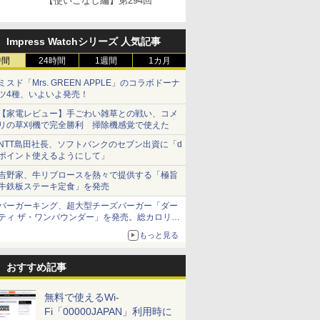
【使いこなし編】第294回
Impress Watchシリーズ 人気記事
時間
24時間
1週間
1カ月
ミスド「Mrs. GREEN APPLE」のコラボドーナ
ツ4種、いよいよ発売！
【家電レビュー】手ごわい雑草との戦い、コメ
リの草刈機で完全勝利 掃除機感覚で使えた
NTT島田社長、ソフトバンクのセブン出資に「d
ポイント使えるようにして」
吉野家、牛リブロースを熱々で提供する「極旨
牛鉄板ステーキ定食」を発売
バーガーキング、超大型チーズバーガー「ダー
ティ ザ・ワンパウンダー」を発売。総カロリー
約1656kcal、総重量約527g！
もっと見る
おすすめ記事
無料で使えるWi-
Fi「00000JAPAN」利用時に