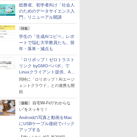
総務省、初学者向け「社会人
のためのデータサイエンス入
門」リニューアル開講
特集
学生の「生成AIコピペ」レポ
ートで悩む大学教員たち。留
年・落単・減点も
「ロリポップ！ゼロトラスト
リンク byGMOペパボ」で
Linuxクライアント提供、AI
エージェントの接続が容易に
同時に「ロリポップ！AIエージ
ェントクラウド」との連携も開
始
自宅Wi-Fiの“わからな
連載
い”をスッキリ！
Androidの写真と動画をMac
にUSBケーブル接続でバック
アップする