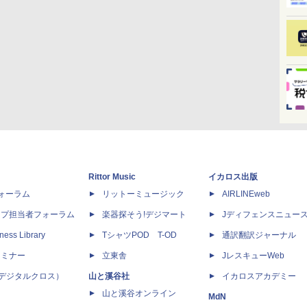
Rittor Music
イカロス出版
dフォーラム
リットーミュージック
AIRLINEweb
ップ担当者フォーラム
楽器探そう!デジマート
Jディフェンスニュー
ness Library
TシャツPOD T-OD
通訳翻訳ジャーナル
セミナー
立東舎
JレスキューWeb
 X（デジタルクロス）
山と溪谷社
イカロスアカデミー
山と溪谷オンライン
MdN