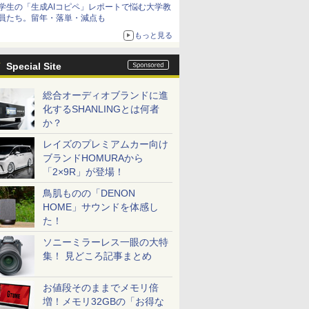
学生の「生成AIコピペ」レポートで悩む大学教
員たち。留年・落単・減点も
もっと見る
Special Site
総合オーディオブランドに進
化するSHANLINGとは何者
か？
レイズのプレミアムカー向け
ブランドHOMURAから
「2×9R」が登場！
鳥肌ものの「DENON
HOME」サウンドを体感し
た！
ソニーミラーレス一眼の大特
集！ 見どころ記事まとめ
お値段そのままでメモリ倍
増！メモリ32GBの「お得な