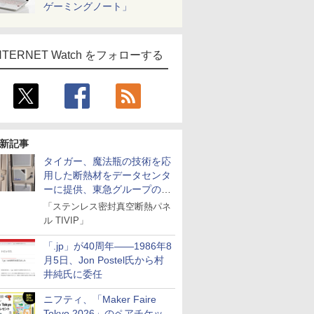
ゲーミングノート」
NTERNET Watch をフォローする
新記事
タイガー、魔法瓶の技術を応
用した断熱材をデータセンタ
ーに提供、東急グループの実
証実験で
「ステンレス密封真空断熱パネ
ル TIVIP」
「.jp」が40周年――1986年8
月5日、Jon Postel氏から村
井純氏に委任
ニフティ、「Maker Faire
Tokyo 2026」のペアチケッ