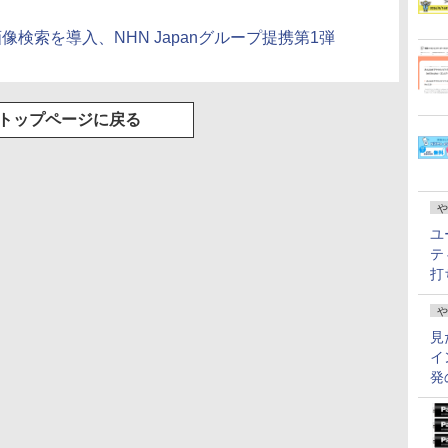
像検索を導入、NHN Japanグループ提携第1弾
トップページに戻る
や
ユ
テ
打
や
見
イ
発