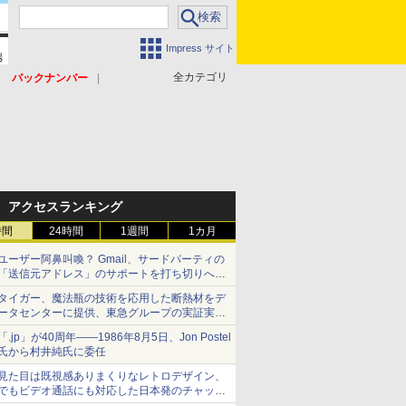
Impress サイト
全カテゴリ
バックナンバー
アクセスランキング
時間
24時間
1週間
1カ月
ユーザー阿鼻叫喚？ Gmail、サードパーティの
「送信元アドレス」のサポートを打ち切りへ
【やじうまWatch】
タイガー、魔法瓶の技術を応用した断熱材をデ
ータセンターに提供、東急グループの実証実験
で 「ステンレス密封真空断熱パネル TIVIP」
「.jp」が40周年――1986年8月5日、Jon Postel
氏から村井純氏に委任
見た目は既視感ありまくりなレトロデザイン、
でもビデオ通話にも対応した日本発のチャット
アプリが登場【やじうまWatch】