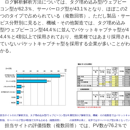
ログ解析解析方法については、タグ埋め込み型/ウェブビー
コン型が62.3％、サーバーログ型が43.1％となり、ほぼこの2
つのタイプで占められている（複数回答）。ただし製品・サー
ビス分野別に見ると、機械・その他製造では、タグ埋め込み
型/ウェブビーコン型44.4％に並んでパケットキャプチャ型が4
4.4％と4割以上で採用されており、他業種ではあまり採用され
ていないパケットキャプチャ型を採用する企業が多いことがわ
かる。
担当サイトのログ解析方法。タグ埋め込み型/ウェブビーコン型が6
属性別ログ解析方法。機械・その他製造ではパケットキャ
割強、サーバーログ型が4割強で大半を占める（複数回答）
の採用率が高く、化学ではサーバーログ型が高くなってい
担当サイトの評価指数（複数回答）では、PV数が76.2％で