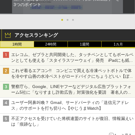
3つのポイント
●
●
●
アクセスランキング
1時間
24時間
1週間
1カ月
エレコム、ゼブラと共同開発した、タッチペンとしてもボールペ
ンとしても使える「スタイラスツーウェイ」発売 iPadにも紙に
も、持ち替えずに書き込める
これぞ着るエアコン!! コンビニで買える冷凍ペットボトルで体
を冷やす山善の水冷ベストがロードバイクにちょうどいい【ぼっ
ち・ざ・ろーど！その14】【空いた時間でなにしてる？】
警察庁ら、Google、LINEヤフーなどデジタル広告プラットフォ
ーム5社に「なりすまし詐欺広告」対策強化を要請 著名人の写
真や映像を使った投資詐欺などへの対策として
ユーザー阿鼻叫喚？ Gmail、サードパーティの「送信元アドレ
ス」のサポートを打ち切りへ【やじうまWatch】
不正アクセスを受けていた将棋連盟のサイトが復旧、情報漏えい
は「痕跡なし」